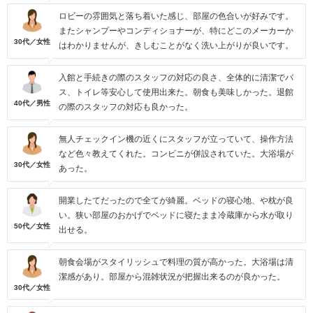
ロビーの雰囲気と落ち着いた感じ、部屋の色合いが好みです。
またシャンプーやコンディショナーが、特にどこのメーカーか
30代／女性
はわかりませんが、きしむことがなく洗い上がりが良いです。
入館と手続きの際のスタッフの対応の良さ、全体的に清潔でバ
ス、トイレ等安心して使用出来た。朝食も美味しかった。退館
40代／男性
の際のスタッフの対応も良かった。
無人チェックイン機の近くにスタッフが立っていて、操作方法
など色々教えてくれた。コンビニが併設されていた。大浴場が
30代／女性
あった。
開業したてだったので全てが綺麗。ベッドの寝心地、や枕が良
い。狭い部屋のおかげでベッドに寝たまま冷蔵庫から水が取り
50代／女性
出せる。
朝食会場がスタイリッシュで料理の質が高かった。大浴場は清
潔感があり。部屋から混雑状況が把握出来るのが良かった。
30代／女性