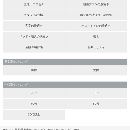
立地・アクセス
宿泊プランの豊富さ
スタッフの対応
ホテルの清潔度・雰囲気
客室の快適さ
バス・トイレの快適さ
ベッド・寝具の快適さ
朝食
金額の納得感
セキュリティ
男女別ランキング
男性
女性
年代別ランキング
20代
30代
40代
50代
60代以上
オリコン顧客満足度ランキング
ホテルランキング・比較