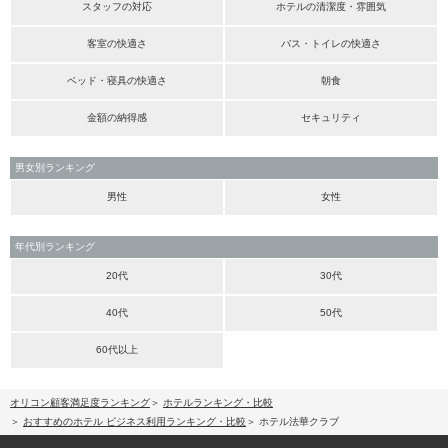
スタッフの対応
ホテルの清潔度・雰囲気
客室の快適さ
バス・トイレの快適さ
ベッド・寝具の快適さ
朝食
金額の納得感
セキュリティ
男女別ランキング
男性
女性
年代別ランキング
20代
30代
40代
50代
60代以上
オリコン顧客満足度ランキング
ホテルランキング・比較
おすすめのホテル ビジネス利用ランキング・比較
ホテル法華クラブ