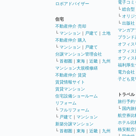
電子コミ
ロボアドバイザー
└
総合型
└
オリジ
住宅
└
出版社
不動産仲介 売却
マンガア
└
マンション
｜
戸建て
｜
土地
ブランド
不動産仲介 購入
オフィス
└
マンション
｜
戸建て
オフィス
分譲マンション管理会社
オフィス
└
首都圏
｜
東海
｜
近畿
｜
九州
福利厚生
マンション大規模修繕
電力会社
不動産仲介 賃貸
子ども見
賃貸情報サイト
賃貸マンション
トラベル
住宅設備ショールーム
旅行予約
リフォーム
└
国内旅
└
フルリフォーム
航空券比
└
戸建て
｜
マンション
ホテル比
新築分譲マンション
格安航空券
└
首都圏
｜
東海
｜
近畿
｜
九州