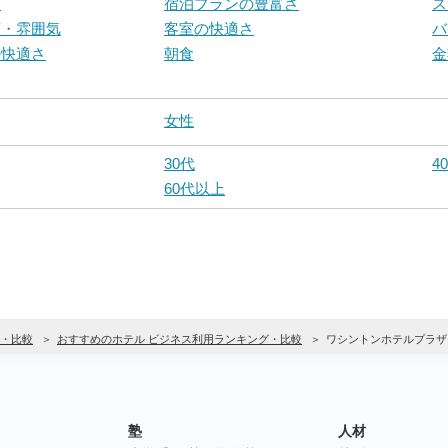
ス
宿泊プランの豊富さ
ス
度・雰囲気
客室の快適さ
バ
の快適さ
朝食
金
女性
30代
4
60代以上
・比較
おすすめのホテル ビジネス利用ランキング・比較
ワシントンホテルプラザ
塾
人材