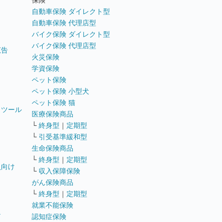
保険
自動車保険 ダイレクト型
自動車保険 代理店型
バイク保険 ダイレクト型
バイク保険 代理店型
広告
火災保険
学資保険
ペット保険
ペット保険 小型犬
ペット保険 猫
トツール
医療保険商品
└
終身型
｜
定期型
└
引受基準緩和型
生命保険商品
└
終身型
｜
定期型
員向け
└
収入保障保険
がん保険商品
└
終身型
｜
定期型
就業不能保険
テ
認知症保険