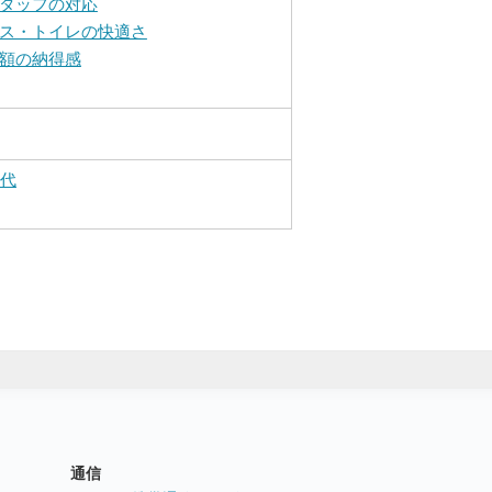
タッフの対応
ス・トイレの快適さ
額の納得感
0代
通信