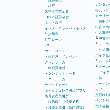
└
証券会社
レンタカ
└
銀行
格安レン
スマホ専業証券
カーリー
iDeCo 証券会社
車買取会
ネット銀行
中古車情
インターネットバンキング
中古車販
外貨預金
└
中古車
住宅ローン
└
メーカ
FX
中古車
カードローン
バイク販
└
銀行系
｜
ノンバンク
└
バイク
クレジットカード
└
メーカ
└
年会費無料
バイク
└
クレジットカード
車検
└
ゴールドカード
カーメン
デビットカード
カフェ
キャッシュレス決済アプリ
定額制動
暗号資産取引所
子ども写
└
現物取引（仮想通貨）
電子書籍
└
証拠金取引（仮想通貨）