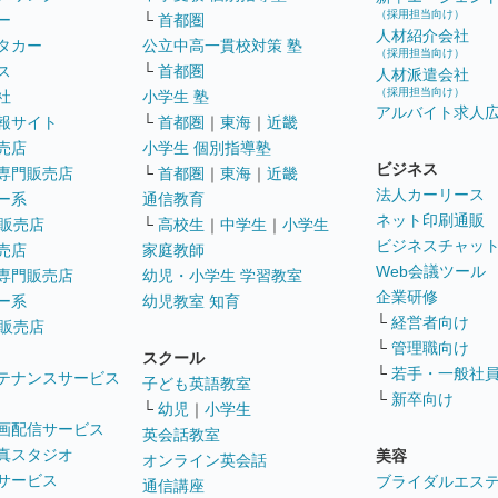
（採用担当向け）
ー
└
首都圏
人材紹介会社
タカー
公立中高一貫校対策 塾
（採用担当向け）
ス
└
首都圏
人材派遣会社
（採用担当向け）
社
小学生 塾
アルバイト求人
報サイト
└
首都圏
｜
東海
｜
近畿
売店
小学生 個別指導塾
ビジネス
専門販売店
└
首都圏
｜
東海
｜
近畿
法人カーリース
ー系
通信教育
ネット印刷通販
販売店
└
高校生
｜
中学生
｜
小学生
ビジネスチャッ
売店
家庭教師
Web会議ツール
専門販売店
幼児・小学生 学習教室
企業研修
ー系
幼児教室 知育
└
経営者向け
販売店
└
管理職向け
スクール
└
若手・一般社
テナンスサービス
子ども英語教室
└
新卒向け
└
幼児
｜
小学生
画配信サービス
英会話教室
真スタジオ
美容
オンライン英会話
サービス
ブライダルエス
通信講座