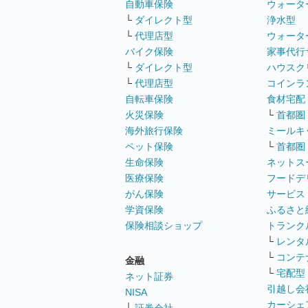
自動車保険
ウォータ
└
ダイレクト型
浄水型
└
代理店型
ウォータ
バイク保険
家事代行
└
ダイレクト型
ハウスク
└
代理店型
コインラ
自転車保険
食材宅配
火災保険
└
首都圏
海外旅行保険
ミールキ
ペット保険
└
首都圏
生命保険
ネットス
医療保険
フードデ
がん保険
サービス
学資保険
ふるさと
保険相談ショップ
トランク
└
レンタ
└
コンテ
金融
└
宅配型
ネット証券
引越し会
NISA
カーシェ