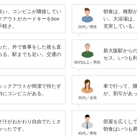
良い。コンビニが隣接してい
朝食は、種類
アウトがカードキーをbox
い。大浴場は
手軽さ。
充実している
20代／男性
った。外で食事をした後も直
新大阪駅から
れる。駅までも近い。交通の
セス。いつも
60代以上／男性
ェックアウトが簡潔で待たず
車で行って、
内にコンビニがある。
が、割引があ
30代／女性
そ汁がおかわり自由でたくさ
部屋を広くし
かったです。
朝食はいつも
40代／男性