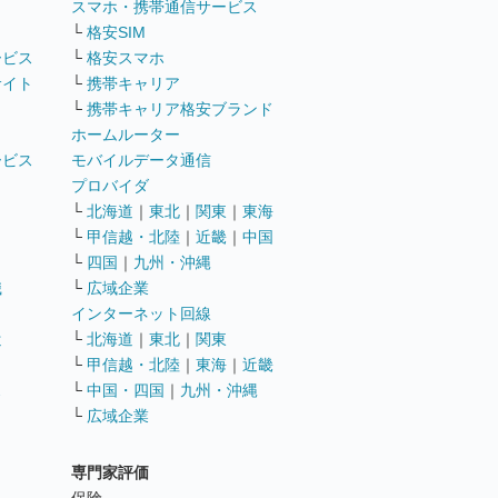
ト
スマホ・携帯通信サービス
└
格安SIM
ービス
└
格安スマホ
サイト
└
携帯キャリア
└
携帯キャリア格安ブランド
ホームルーター
ービス
モバイルデータ通信
ト
プロバイダ
└
北海道
｜
東北
｜
関東
｜
東海
└
甲信越・北陸
｜
近畿
｜
中国
└
四国
｜
九州・沖縄
職
└
広域企業
インターネット回線
遣
└
北海道
｜
東北
｜
関東
└
甲信越・北陸
｜
東海
｜
近畿
ス
└
中国・四国
｜
九州・沖縄
└
広域企業
専門家評価
ト