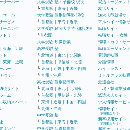
ーサーバー
大学受験 塾・予備校 現役
就活エージェン
└
首都圏
｜
東海
｜
近畿
就活サイト
ーサーバー
大学受験 個別指導塾 現役
逆求人型就活サ
サービス
└
首都圏
｜
東海
｜
近畿
アルバイト情報
リーニング
大学受験 難関大学特化型 現役
転職サイト
ンドリー
└
首都圏
転職サイト 女性
大学受験 映像授業
転職スカウトサ
｜
東海
｜
近畿
高校受験 塾
転職エージェン
ット
└
北海道
｜
東北
｜
北関東
看護師転職
｜
東海
｜
近畿
└
首都圏
｜
甲信越・北陸
介護転職
ーパー
└
東海
｜
近畿
｜
中国・四国
ハイクラス・
リバリー
└
九州・沖縄
ミドルクラス転
高校受験 個別指導塾
派遣会社
納税サイト
└
北海道
｜
東北
｜
北関東
工場・製造業派
ルーム
└
首都圏
｜
甲信越・北陸
派遣求人サイト
ル収納スペース
└
東海
｜
近畿
｜
中国・四国
求人情報サービ
ナ
└
九州・沖縄
転職サイト
（採用担当向け）
中学受験 塾
新卒採用サイト
社
└
首都圏
｜
東海
｜
近畿
（採用担当向け）
アリング
中学受験 個別指導塾
新卒エージェン