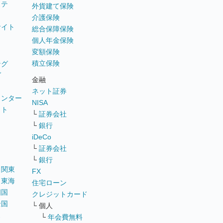
ステ
外貨建て保険
介護保険
サイト
総合保障保険
個人年金保険
変額保険
積立保険
ング
グ
金融
ネット証券
ウンター
NISA
イト
└
証券会社
リ
└
銀行
iDeCo
└
証券会社
└
銀行
｜
関東
FX
｜
東海
住宅ローン
四国
クレジットカード
全国
└ 個人
ス
└
年会費無料