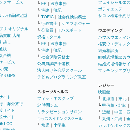
ックサービス
フェイシャルエ
└
FP
｜
医療事務
ボディエステ
└
宅建
｜
簿記
ナル作品限定型
サロン検索予約
└
TOEIC
｜
社会保険労務士
└
行政書士
｜
ケアマネジャー
プリ オリジナル
└
公務員
｜
ITパスポート
ウエディング
品買取 店舗
資格スクール
ハウスウエディ
引越し
└
FP
｜
医療事務
格安ウエディン
通販
└
宅建
｜
簿記
結婚相談所
複合機
└
社会保険労務士
結婚式場相談カ
サービス
公務員試験予備校
結婚式場情報サ
 小売
法人向け英会話スクール
マッチングアプ
守りGPS
子どもプログラミング教室
レジャー
スポーツ&ヘルス
映画館
サイト
フィットネスクラブ
└
北海道
｜
東北
行
｜
海外旅行
24時間ジム
└
甲信越・北陸
較サイト
リラクゼーションサロン
└
近畿
｜
中国・
較サイト
キッズスイミングスクール
└
九州・沖縄
｜
 LCC
└
幼児
｜
小学生
カラオケボック