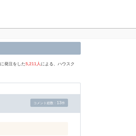
際に発注をした
5,211人
による、ハウスク
13
コメント総数：
件