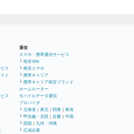
通信
ト
スマホ・携帯通信サービス
└
格安SIM
ービス
└
格安スマホ
サイト
└
携帯キャリア
└
携帯キャリア格安ブランド
ホームルーター
ービス
モバイルデータ通信
ト
プロバイダ
└
北海道
｜
東北
｜
関東
｜
東海
└
甲信越・北陸
｜
近畿
｜
中国
└
四国
｜
九州・沖縄
職
└
広域企業