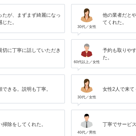
ったが、まずまず綺麗になっ
他の業者だと
感じた。
てくれた。
30代／女性
親切に丁寧に話していただき
予約も取りや
た。
60代以上／女性
頼できる。説明も丁寧。
女性2人で来て
30代／女性
い掃除をしてくれた。
丁寧でサービ
40代／男性