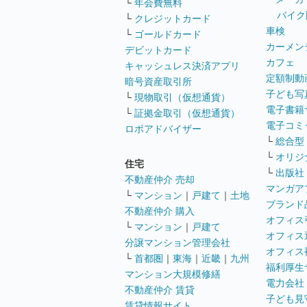
└
年会費無料
バイク
└
クレジットカード
車検
└
ゴールドカード
カーメン
デビットカード
カフェ
キャッシュレス決済アプリ
定額制動
暗号資産取引所
子ども写
└
現物取引（仮想通貨）
電子書籍
└
証拠金取引（仮想通貨）
電子コミ
ロボアドバイザー
└
総合型
└
オリジ
住宅
└
出版社
不動産仲介 売却
マンガア
└
マンション
｜
戸建て
｜
土地
ブランド
不動産仲介 購入
オフィス
└
マンション
｜
戸建て
オフィス
分譲マンション管理会社
オフィス
└
首都圏
｜
東海
｜
近畿
｜
九州
福利厚生
マンション大規模修繕
電力会社
不動産仲介 賃貸
子ども見
賃貸情報サイト