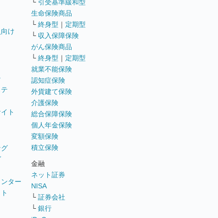
└
引受基準緩和型
生命保険商品
└
終身型
｜
定期型
員向け
└
収入保障保険
がん保険商品
└
終身型
｜
定期型
就業不能保険
テ
認知症保険
ステ
外貨建て保険
介護保険
サイト
総合保障保険
個人年金保険
変額保険
積立保険
ング
グ
金融
ネット証券
ウンター
NISA
イト
└
証券会社
リ
└
銀行