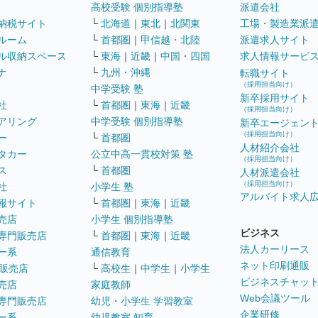
高校受験 個別指導塾
派遣会社
納税サイト
└
北海道
｜
東北
｜
北関東
工場・製造業派
ルーム
└
首都圏
｜
甲信越・北陸
派遣求人サイト
ル収納スペース
└
東海
｜
近畿
｜
中国・四国
求人情報サービ
ナ
└
九州・沖縄
転職サイト
（採用担当向け）
中学受験 塾
新卒採用サイト
社
└
首都圏
｜
東海
｜
近畿
（採用担当向け）
アリング
中学受験 個別指導塾
新卒エージェン
（採用担当向け）
ー
└
首都圏
人材紹介会社
タカー
公立中高一貫校対策 塾
（採用担当向け）
ス
└
首都圏
人材派遣会社
（採用担当向け）
社
小学生 塾
アルバイト求人
報サイト
└
首都圏
｜
東海
｜
近畿
売店
小学生 個別指導塾
ビジネス
専門販売店
└
首都圏
｜
東海
｜
近畿
法人カーリース
ー系
通信教育
ネット印刷通販
販売店
└
高校生
｜
中学生
｜
小学生
ビジネスチャッ
売店
家庭教師
Web会議ツール
専門販売店
幼児・小学生 学習教室
企業研修
ー系
幼児教室 知育