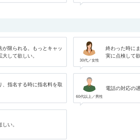
法が限られる。もっとキャッ
終わった時に
拡大して欲しい。
実に点検して
30代／女性
り、指名する時に指名料を取
電話の対応の
。
60代以上／男性
ほしい。