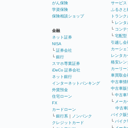
がん保険
サービス
学資保険
ふるさと
保険相談ショップ
トランク
└
レンタ
└
コンテ
金融
└
宅配型
ネット証券
引越し会
NISA
カーシェ
└
証券会社
レンタカ
└
銀行
格安レン
スマホ専業証券
カーリー
iDeCo 証券会社
車買取会
ネット銀行
中古車情
インターネットバンキング
中古車販
外貨預金
└
中古車
住宅ローン
└
メーカ
FX
中古車
カードローン
バイク販
└
銀行系
｜
ノンバンク
└
バイク
クレジットカード
└
メーカ