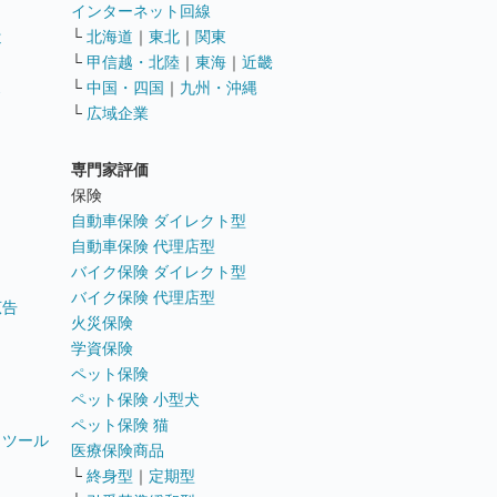
インターネット回線
遣
└
北海道
｜
東北
｜
関東
└
甲信越・北陸
｜
東海
｜
近畿
ス
└
中国・四国
｜
九州・沖縄
└
広域企業
専門家評価
ト
保険
自動車保険 ダイレクト型
自動車保険 代理店型
バイク保険 ダイレクト型
バイク保険 代理店型
広告
火災保険
学資保険
ペット保険
ペット保険 小型犬
ペット保険 猫
トツール
医療保険商品
└
終身型
｜
定期型