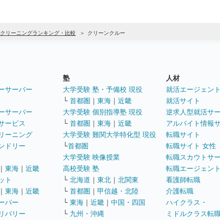
クリーニングランキング・比較
クリーンクルー
塾
人材
ーサーバー
大学受験 塾・予備校 現役
就活エージェン
└
首都圏
｜
東海
｜
近畿
就活サイト
ーサーバー
大学受験 個別指導塾 現役
逆求人型就活サ
サービス
└
首都圏
｜
東海
｜
近畿
アルバイト情報
リーニング
大学受験 難関大学特化型 現役
転職サイト
ンドリー
└
首都圏
転職サイト 女性
大学受験 映像授業
転職スカウトサ
｜
東海
｜
近畿
高校受験 塾
転職エージェン
ット
└
北海道
｜
東北
｜
北関東
看護師転職
｜
東海
｜
近畿
└
首都圏
｜
甲信越・北陸
介護転職
ーパー
└
東海
｜
近畿
｜
中国・四国
ハイクラス・
リバリー
└
九州・沖縄
ミドルクラス転