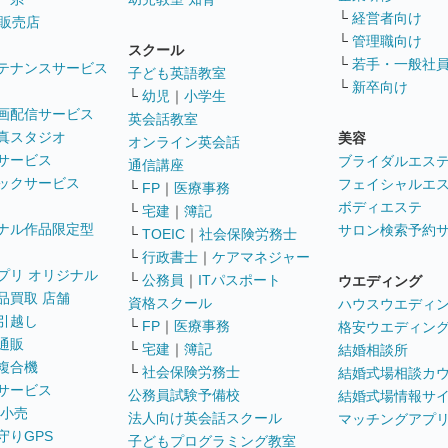
└
経営者向け
販売店
└
管理職向け
スクール
└
若手・一般社
テナンスサービス
子ども英語教室
└
新卒向け
└
幼児
｜
小学生
画配信サービス
英会話教室
真スタジオ
美容
オンライン英会話
サービス
ブライダルエス
通信講座
ックサービス
フェイシャルエ
└
FP
｜
医療事務
ボディエステ
└
宅建
｜
簿記
ナル作品限定型
サロン検索予約
└
TOEIC
｜
社会保険労務士
└
行政書士
｜
ケアマネジャー
プリ オリジナル
└
公務員
｜
ITパスポート
ウエディング
品買取 店舗
資格スクール
ハウスウエディ
引越し
└
FP
｜
医療事務
格安ウエディン
通販
└
宅建
｜
簿記
結婚相談所
複合機
└
社会保険労務士
結婚式場相談カ
サービス
公務員試験予備校
結婚式場情報サ
 小売
法人向け英会話スクール
マッチングアプ
守りGPS
子どもプログラミング教室