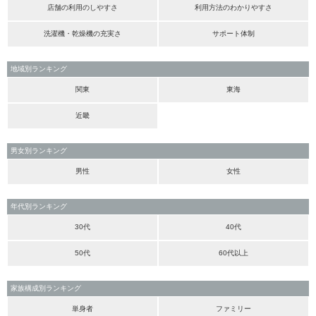
店舗の利用のしやすさ
利用方法のわかりやすさ
洗濯機・乾燥機の充実さ
サポート体制
地域別ランキング
関東
東海
近畿
男女別ランキング
男性
女性
年代別ランキング
30代
40代
50代
60代以上
家族構成別ランキング
単身者
ファミリー