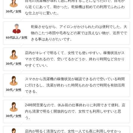
自宅の洗濯機が壊れて急に利用することになったので、自宅か
ら近くにあって、助かった。乾燥機は初めての利用でふわふわ
30代／女性
な仕上がりに驚いた。
乾燥させながら、アイロンがかけられたのは便利でした。大
物のこたつ布団や毛布などの家では洗えない物が、近所でで
60代以上／女性
きる事はありがたいです。
店内がキレイで明るくて、女性でも使いやすい。稼働状況がス
マホで見れるので、空いてるかどうか、終わり時間など分かり
30代／女性
やすくていい。
スマホから洗濯機の稼働状況が確認できるので空いている時間
に行けるし、洗濯が終わった時間もわかるので時間を有効活用
30代／女性
できる。
24時間営業なので、休み前の仕事終わりに利用できて便利。店
内も清潔で明るく開放的なので、女性でも利用しやすいと思
30代／女性
う。
店内が明るく清潔なので、女性一人でも夜に利用しやすかっ