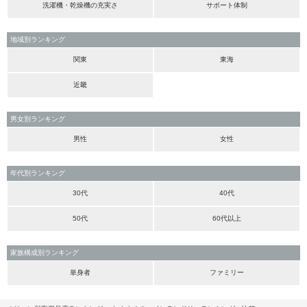
洗濯機・乾燥機の充実さ
サポート体制
地域別ランキング
関東
東海
近畿
男女別ランキング
男性
女性
年代別ランキング
30代
40代
50代
60代以上
家族構成別ランキング
単身者
ファミリー