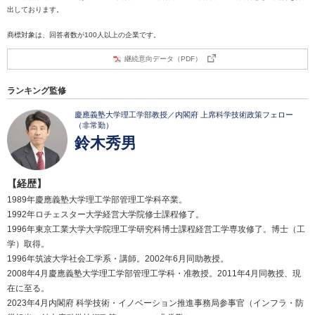
出しております。
商標対象は、回答者数が100人以上の企業です。
継続意向データ（PDF）
ランキング監修
慶應義塾大学理工学部教授／内閣府 上席科学技術政策フェロー
（非常勤）
鈴木秀男
【経歴】
1989年慶應義塾大学理工学部管理工学科卒業。
1992年ロチェスター大学経営大学院修士課程修了。
1996年東京工業大学大学院理工学研究科博士課程経営工学専攻修了。博士（工
学）取得。
1996年筑波大学社会工学系・講師。2002年6月同助教授。
2008年4月慶應義塾大学理工学部管理工学科・准教授。2011年4月同教授、現
在に至る。
2023年4月内閣府 科学技術・イノベーション推進事務局参事官（インフラ・防