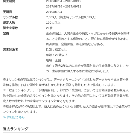
調査期間
2018/09/04～2018/09/12
2017/08/29～2017/09/11
更新日
2019/01/04
サンプル数
7,889人（調査時サンプル数8,579人）
規定人数
100人以上
調査企業数
29社
定義
生命保険は、人間の生命や病気・ケガにかかわる損失を保障す
ることを目的とする保険のこと。死亡時に保険金が支払われ、
終身保険、定期保険、養老保険などがある。
調査対象者
性別：指定なし
年齢：20歳以上
地域：全国
条件：過去2年以内に自分が保障対象の生命保険に加入し、か
つ、生命保険に加入する際に選定に関与した人
※オリコン顧客満足度ランキングは、データクリーニング（回収したデータから不正回答や異
常値を排除）および調査対象者条件から外れた回答を除外した上で作成しています。
※「総合ランキング」、「評価項目別」、部門の「業態別」においては有効回答者数が規定人
数を満たした企業のみランクイン対象となります。その他の部門においては有効回答者数が規
定人数の半数以上の企業がランクイン対象となります。
※総合得点が60.00点以上で、他人に薦めたくないと回答した人の割合が基準値以下の企業がラ
ンクイン対象となります。
≫ 詳細はこちら
過去ランキング