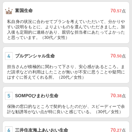
富国生命
70
.57
点
私自身の状況に合わせてプランを考えていただいて、分かりや
すい説明をもとに、よりよいものを選んでいただきました。加
入後も定期的に連絡があり、親切な担当者にあたってよかった
と思っています。（30代／女性）
プルデンシャル生命
70
.50
点
担当さんが積極的に関わって下さり、安心感があるところ。ま
だ請求などの利用はしたことが無いが不安に思うことや疑問に
はすぐに答えてくれる所。（20代／女性）
SOMPOひまわり生命
70
.38
点
保険の窓口的なところで契約をしたのだが、スピーディーで余
計な勧誘等がない点が特に良いと感じている。（30代／女性）
三井住友海上あいおい生命
70
.27
点