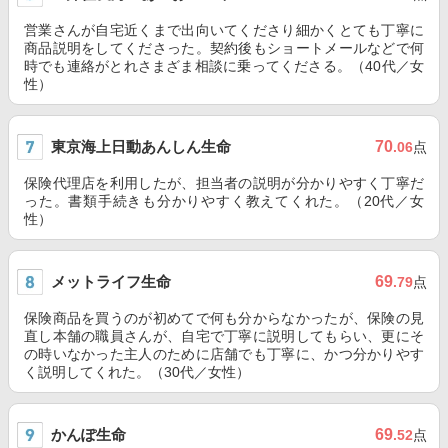
営業さんが自宅近くまで出向いてくださり細かくとても丁寧に
商品説明をしてくださった。契約後もショートメールなどで何
時でも連絡がとれさまざま相談に乗ってくださる。（40代／女
性）
東京海上日動あんしん生命
70
.06
点
保険代理店を利用したが、担当者の説明が分かりやすく丁寧だ
った。書類手続きも分かりやすく教えてくれた。（20代／女
性）
メットライフ生命
69
.79
点
保険商品を買うのが初めてで何も分からなかったが、保険の見
直し本舗の職員さんが、自宅で丁寧に説明してもらい、更にそ
の時いなかった主人のために店舗でも丁寧に、かつ分かりやす
く説明してくれた。（30代／女性）
かんぽ生命
69
.52
点