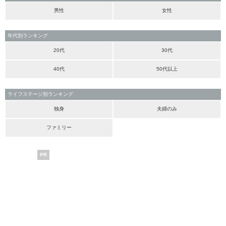
男性
女性
年代別ランキング
20代
30代
40代
50代以上
ライフステージ別ランキング
独身
夫婦のみ
ファミリー
PR