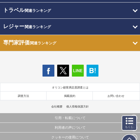
トラベル
関連ランキング
レジャー
関連ランキング
専門家評価
関連ランキング
オリコン顧客満足度調査とは
調査方法
掲載規約
お問い合わせ
会社概要
個人情報保護方針
引用・転載について
もくじ
利用者の声について
当サイトで公開されている情報（文字、写真、イラスト、画像データ等）及びこれらの配置・
編集および構造などについての著作権は株式会社oricon MEに帰属しております。
クッキーの使用について
当サイトに掲載している内容はすべてサービスの利用者が提出された見解・感想です。
これらの情報を権利者の許可なく無断転載・複製などの二次利用を行うことは固く禁じており