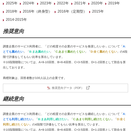
2025年
2024年
2023年
2022年
2021年
2020年
2019年
2018年
2016年（終身型）
2016年（定期型）
2015年
2014-2015年
推奨意向
調査企業のサービス利用者に、「どの程度その企業のサービスを推奨したいか」について「
A:
とても薦めたい
」「
B:まあ薦めたい
」「
C:あまり薦めたくない
」「
D:全く薦めたくない
」の4段
階で評価をしてもらい比率を算出しています。
※10段階聴取については、A=9-10回答、B=6-8回答、C=3-5回答、D=1-2回答として割合を算
出しております。
商標対象は、回答者数が100人以上の企業です。
推奨意向データ（PDF）
継続意向
調査企業のサービス利用者に、「どの程度その企業のサービスを継続したいか」について「
A:
とても利用し続けたい
」「
B:まあ利用し続けたい
」「
C:あまり利用し続けたくない
」「
D:全く
利用し続けたくない
」の4段階で評価をしてもらい比率を算出しています。
※10段階聴取については、A=9-10回答、B=6-8回答、C=3-5回答、D=1-2回答として割合を算