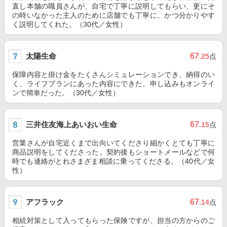
直し本舗の職員さんが、自宅で丁寧に説明してもらい、更にそ
の時いなかった主人のために店舗でも丁寧に、かつ分かりやす
く説明してくれた。（30代／女性）
太陽生命
67
.25
点
保障内容と掛け金をたくさんシミュレーションでき、納得のい
く、ライフプランにあった内容にできた。申し込みもオンライ
ンで簡単だった。（30代／女性）
三井住友海上あいおい生命
67
.15
点
営業さんが自宅近くまで出向いてくださり細かくとても丁寧に
商品説明をしてくださった。契約後もショートメールなどで何
時でも連絡がとれさまざま相談に乗ってくださる。（40代／女
性）
アフラック
67
.14
点
相続対策として入ってもらった保険ですが、担当の方からのご