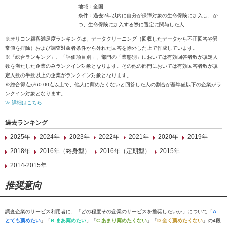
地域：全国
条件：過去2年以内に自分が保障対象の生命保険に加入し、か
つ、生命保険に加入する際に選定に関与した人
※オリコン顧客満足度ランキングは、データクリーニング（回収したデータから不正回答や異
常値を排除）および調査対象者条件から外れた回答を除外した上で作成しています。
※「総合ランキング」、「評価項目別」、部門の「業態別」においては有効回答者数が規定人
数を満たした企業のみランクイン対象となります。その他の部門においては有効回答者数が規
定人数の半数以上の企業がランクイン対象となります。
※総合得点が60.00点以上で、他人に薦めたくないと回答した人の割合が基準値以下の企業がラ
ンクイン対象となります。
≫ 詳細はこちら
過去ランキング
2025年
2024年
2023年
2022年
2021年
2020年
2019年
2018年
2016年（終身型）
2016年（定期型）
2015年
2014-2015年
推奨意向
調査企業のサービス利用者に、「どの程度その企業のサービスを推奨したいか」について「
A:
とても薦めたい
」「
B:まあ薦めたい
」「
C:あまり薦めたくない
」「
D:全く薦めたくない
」の4段