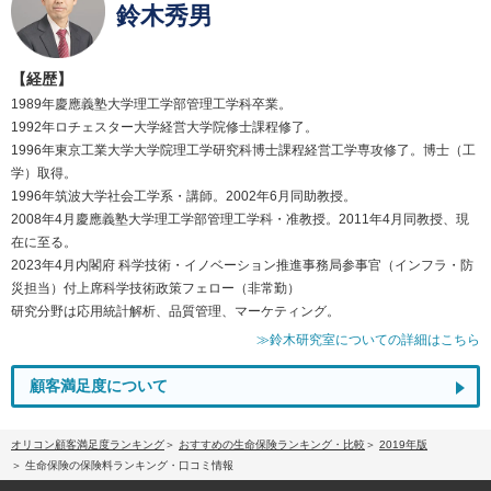
鈴木秀男
【経歴】
1989年慶應義塾大学理工学部管理工学科卒業。
1992年ロチェスター大学経営大学院修士課程修了。
1996年東京工業大学大学院理工学研究科博士課程経営工学専攻修了。博士（工
学）取得。
1996年筑波大学社会工学系・講師。2002年6月同助教授。
2008年4月慶應義塾大学理工学部管理工学科・准教授。2011年4月同教授、現
在に至る。
2023年4月内閣府 科学技術・イノベーション推進事務局参事官（インフラ・防
災担当）付上席科学技術政策フェロー（非常勤）
研究分野は応用統計解析、品質管理、マーケティング。
≫鈴木研究室についての詳細はこちら
顧客満足度について
オリコン顧客満足度ランキング
おすすめの生命保険ランキング・比較
2019年版
生命保険の保険料ランキング・口コミ情報