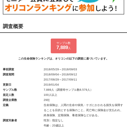
調査概要
サンプル数
7,889
人
この生命保険ランキングは、オリコンの以下の調査に基づいています。
事前調査
2018/05/29～2018/09/03
調査期間
2018/09/04～2018/09/12
2017/08/29～2017/09/11
更新日
2019/01/04
サンプル数
7,889人（調査時サンプル数8,579人）
規定人数
100人以上
調査企業数
29社
定義
生命保険は、人間の生命や病気・ケガにかかわる損失を保障す
ることを目的とする保険のこと。死亡時に保険金が支払われ、
終身保険、定期保険、養老保険などがある。
調査対象者
性別：指定なし
年齢：20歳以上