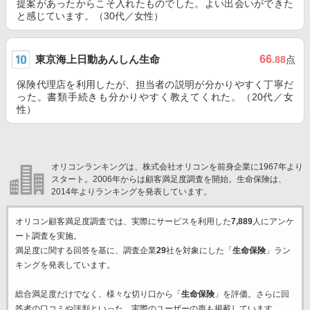
提案があったからこそ入れたものでした。よい出会いができた
と感じています。（30代／女性）
東京海上日動あんしん生命
66
.88
点
保険代理店を利用したが、担当者の説明が分かりやすく丁寧だ
った。書類手続きも分かりやすく教えてくれた。（20代／女
性）
オリコンランキングは、株式会社オリコンを前身企業に1967年より
スタート。2006年からは顧客満足度調査を開始。生命保険は、
2014年よりランキングを発表しています。
オリコン顧客満足度調査では、実際にサービスを利用した
7,889
人にアンケ
ート調査を実施。
満足度に関する回答を基に、調査企業
29
社を対象にした「
生命保険
」ラン
キングを発表しています。
総合満足度だけでなく、様々な切り口から「
生命保険
」を評価。さらに回
答者の口コミや評判といった、実際のユーザーの声も掲載しています。