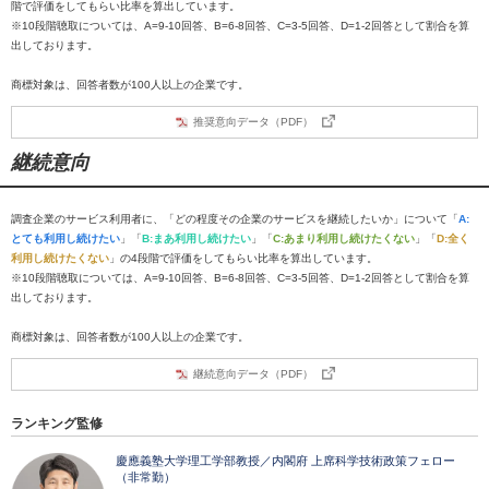
階で評価をしてもらい比率を算出しています。
※10段階聴取については、A=9-10回答、B=6-8回答、C=3-5回答、D=1-2回答として割合を算
出しております。
商標対象は、回答者数が100人以上の企業です。
推奨意向データ（PDF）
継続意向
調査企業のサービス利用者に、「どの程度その企業のサービスを継続したいか」について「
A:
とても利用し続けたい
」「
B:まあ利用し続けたい
」「
C:あまり利用し続けたくない
」「
D:全く
利用し続けたくない
」の4段階で評価をしてもらい比率を算出しています。
※10段階聴取については、A=9-10回答、B=6-8回答、C=3-5回答、D=1-2回答として割合を算
出しております。
商標対象は、回答者数が100人以上の企業です。
継続意向データ（PDF）
ランキング監修
慶應義塾大学理工学部教授／内閣府 上席科学技術政策フェロー
（非常勤）