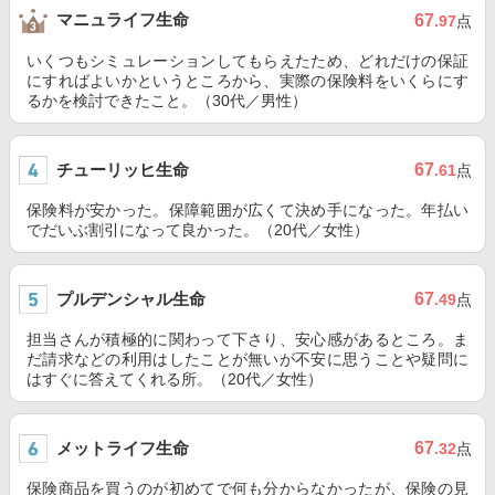
マニュライフ生命
67
.97
点
いくつもシミュレーションしてもらえたため、どれだけの保証
にすればよいかというところから、実際の保険料をいくらにす
るかを検討できたこと。（30代／男性）
チューリッヒ生命
67
.61
点
保険料が安かった。保障範囲が広くて決め手になった。年払い
でだいぶ割引になって良かった。（20代／女性）
プルデンシャル生命
67
.49
点
担当さんが積極的に関わって下さり、安心感があるところ。ま
だ請求などの利用はしたことが無いが不安に思うことや疑問に
はすぐに答えてくれる所。（20代／女性）
メットライフ生命
67
.32
点
保険商品を買うのが初めてで何も分からなかったが、保険の見