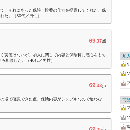
れて、それにあった保険・貯蓄の仕方を提案してくれた。保
れた。（30代／男性）
69
.37
点
しく実感はないが、加入に関して内容と保険料に感心をもち
加
いろ相談した。（40代／男性）
69
.33
点
その場で確認できた点。保険内容がシンプルなので迷わな
商
69
.25
点