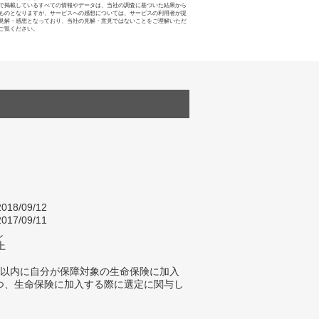
で掲載しているすべての情報やデータは、当社の調査に基づいた結果から
ものとなりますが、サービスへの感想については、サービスの利用者が提
見解・感想となっており、当社の見解・意見ではないことをご理解いただ
ご覧ください。
018/09/12
017/09/11
し
上
年以内に自分が保障対象の生命保険に加入
つ、生命保険に加入する際に選定に関与し