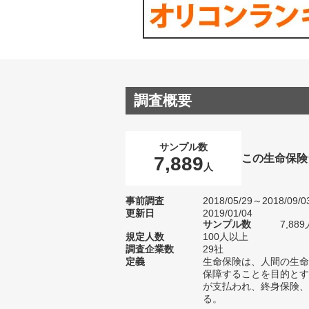
調査概要
サンプル数
この生命保険
7,889
人
事前調査
2018/05/29～2018/09/0
更新日
2019/01/04
サンプル数
7,8
規定人数
100人以上
調査企業数
29社
定義
生命保険は、人間の生命
保障することを目的とす
が支払われ、終身保険、
る。