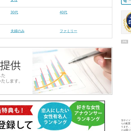
女性
30代
40代
夫婦のみ
ファミリー
PR
当サイト
らの配置
ります。
とは固く