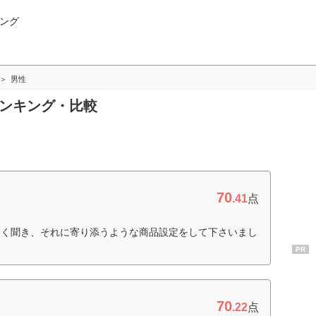
ング
男性
ランキング・比較
70
.41
点
よく聞き、それに寄り添うような商品設定をして下さいまし
PR
70
.22
点