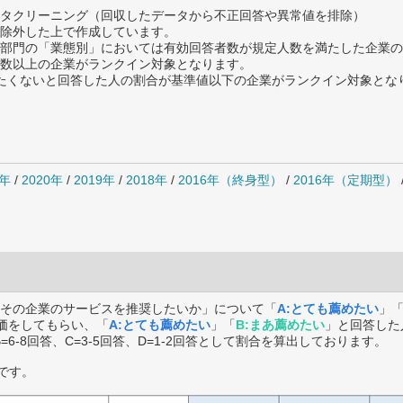
タクリーニング（回収したデータから不正回答や異常値を排除）
除外した上で作成しています。
部門の「業態別」においては有効回答者数が規定人数を満たした企業の
数以上の企業がランクイン対象となります。
薦めたくないと回答した人の割合が基準値以下の企業がランクイン対象とな
1年
/
2020年
/
2019年
/
2018年
/
2016年（終身型）
/
2016年（定期型）
その企業のサービスを推奨したいか」について「
A:とても薦めたい
」
価をしてもらい、「
A:とても薦めたい
」「
B:まあ薦めたい
」と回答した
B=6-8回答、C=3-5回答、D=1-2回答として割合を算出しております。
です。