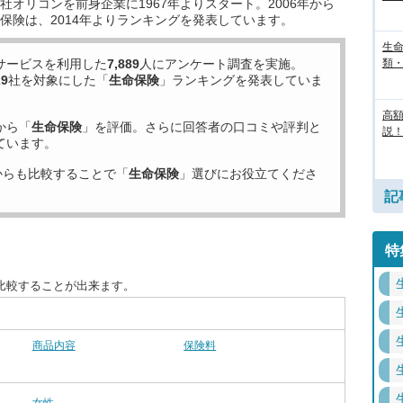
オリコンを前身企業に1967年よりスタート。2006年から
保険は、2014年よりランキングを発表しています。
生
サービスを利用した
7,889
人にアンケート調査を実施。
類
29
社を対象にした「
生命保険
」ランキングを発表していま
高
から「
生命保険
」を評価。さらに回答者の口コミや評判と
説！
ています。
からも比較することで「
生命保険
」選びにお役立てくださ
記
特
比較することが出来ます。
商品内容
保険料