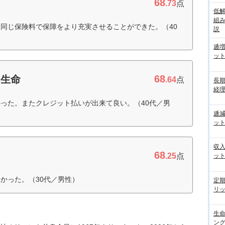
68
.73
点
低
組
同じ保険料で保障をより充実させることができた。（40
説
逓
ッ
68
ん生命
.64
点
長
経
った。またクレジット払いが出来て良い。（40代／男
逓
ッ
収
68
.25
点
ッ
かった。（30代／男性）
定
リ
生
ン