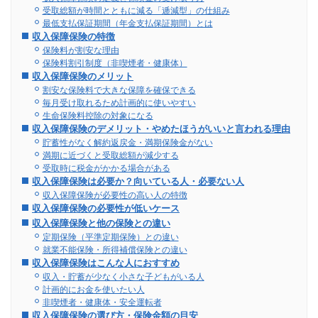
受取総額が時間とともに減る「逓減型」の仕組み
最低支払保証期間（年金支払保証期間）とは
収入保障保険の特徴
保険料が割安な理由
保険料割引制度（非喫煙者・健康体）
収入保障保険のメリット
割安な保険料で大きな保障を確保できる
毎月受け取れるため計画的に使いやすい
生命保険料控除の対象になる
収入保障保険のデメリット・やめたほうがいいと言われる理由
貯蓄性がなく解約返戻金・満期保険金がない
満期に近づくと受取総額が減少する
受取時に税金がかかる場合がある
収入保障保険は必要か？向いている人・必要ない人
収入保障保険が必要性の高い人の特徴
収入保障保険の必要性が低いケース
収入保障保険と他の保険との違い
定期保険（平準定期保険）との違い
就業不能保険・所得補償保険との違い
収入保障保険はこんな人におすすめ
収入・貯蓄が少なく小さな子どもがいる人
計画的にお金を使いたい人
非喫煙者・健康体・安全運転者
収入保障保険の選び方・保険金額の目安