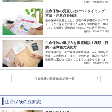
際の参考にしてみてください。
公開日：2024年09月24日
生命保険の見直しはいつ？タイミング・
方法・注意点を解説
生命保険の見直しとは、現在の家族構成やライフス
テージなどをもとに考えた必要な保障内容と、加入
している保険の保障内容とのあいだに過不足がない
かを確認することです。生命保険は一度加入したら
更新日：2026年07月09日
終わりではなく、ライフステージが変化したとき
は、必要に応じて保障内容を見直していくことが大
生命保険の選び方を徹底解説！種類・目
切です。この記事では、生命保険を見直す必要性と
メリット、具体的な見直しのタイミングと方法、注
的・保障額の決め方
意点を解説します。
生命保険には、死亡保険や医療保険、がん保険など
数多くの種類があります。そのため、加入すべき生
命保険の選び方で迷ってしまう人は少なくありませ
ん。生命保険の選び方で重要となるのは、加入する
更新日：2026年07月03日
目的や保障が必要な期間、必要な保障額などを考え
たうえで、商品を比較することです。この記事で
は、生命保険の基本的な仕組みや種類、選び方のポ
イントを解説します。
生命保険の基礎知識 記事一覧
生命保険の豆知識