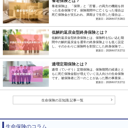
養老保険とは？
養老保険は、「保障」と「貯蓄」の両方の機能を持
った生命保険です。保険期間中に亡くなった場合は
死亡保険金が支払われ、満期まで生存した場合は死
亡保険金と同額の満期保険金を受け取れます。
更新日：2026年07月28日
低解約返戻金型終身保険とは？
低解約返戻金型終身保険とは、保険料を払い込む期
間中の解約返戻金を通常の終身保険よりも低く設定
し、そのかわりに保険料を割安にした終身保険で
す。保障は一生涯続き、払込期間が満了すると解約
更新日：2026年07月27日
返戻金の抑制がなくなり、多くの場合通常の終身保
険と同程度の水準になっています。
逓増定期保険とは？
逓増（ていぞう）定期保険は、保険期間の経過とと
もに死亡保険金額が増えていく法人向けの生命保険
です。被保険者に万一のことがあった際の事業保障
や、退職金の準備を目的として経営者に活用されて
更新日：2026年07月27日
きました。
生命保険の豆知識 記事一覧
生命保険のコラム