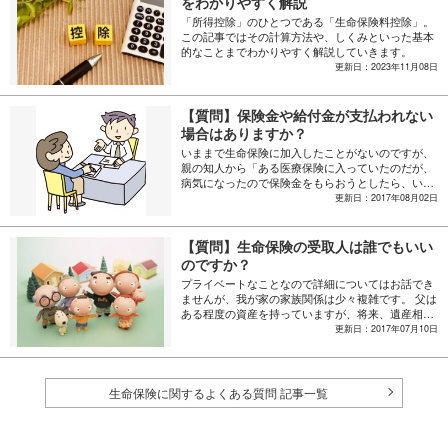
をわかりやすく解説
「所得控除」のひとつである「生命保険料控除」。
この記事ではその計算方法や、しくみといった基本
的なことまでわかりやすく解説していきます。
更新日：2023年11月08日
【質問】保険金や給付金が支払われない
場合はありますか？
いままで生命保険に加入したことがないのですが、
親の知人から「ある医療保険に入っていたのだが、
病気になったので保険金をもらおうとしたら、いろ
んな理由をつけて支払いを拒否された」という話を
更新日：2017年08月02日
聞いたことがあります。生命保険の場合も、いざと
いうときに保険金や給付金が支払われない場合はあ
るのでしょうか？ もしあるとしたら、そういうこ
【質問】生命保険の受取人は誰でもいい
とのない良心的な保険会社の選び方や、確実に保険
のですか？
金・給付金が受け取れるよう心がけておくべきこと
プライベートなことなので詳細についてはお話でき
などを教えてください。
ませんが、我が家の家族関係は少々複雑です。 父は
ある程度の資産を持っていますが、将来、遺産相続
の際に「法定相続人に該当しない、ある人」に財産
更新日：2017年07月10日
を分け与えたいと考えているようです。 しかし遺言
状などを残して当人が相続争いに巻き込まれても気
の毒なので、その人を受取人とした生命保険に加入
することで、ある程度の資産を残してあげられない
生命保険に関するよくある質問 記事一覧
だろうか、と言っています。 父の遠縁にあたる人な
のですが、そういう人でも生命保険の受取人にでき
るのでしょうか？