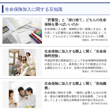
生命保険加入に関する豆知識
「貯蓄型」と「掛け捨て」どちらの生命
保険を選べばいいのか
生命保険に入る際、保険料が安い保険にするか、多
少高くても貯蓄性のある保険にするかは悩むところ
です。どちらのタイプの保険にするかという判断基
準は、保険料の差や貯蓄性の有無だけでなく、加入
更新日：2017年10月31日
する人の状況によって異なります。これから生命保
険の加入や見直しを考えている方や、「違いがよく
生命保険に加入する際よく聞く「生命保
分からない」という方のために、「貯蓄型」および
「掛け捨て」の保険タイプの概要と、加入に適して
険料控除」
いるケースをご紹介します。それぞれの特徴を知
平成22年度の税制改正によって生命保険料控除制度
り、自分に合った保険に入りましょう。
が改正されました。基本的に今までの制度はそのま
ま継続されていますが、従来の生命保険料控除とは
取り扱いが異なるところもありますから、既に知っ
更新日：2017年08月02日
ている方も改めて確認してみましょう。確定申告や
年末調整でしっかりと申告して、節税にお役立てく
ださい。
生命保険に加入する際よく聞く「告知義
務」
生命保険に契約する際、一般的に必要となるのが現
在・過去の健康状態を報告する告知義務。これを違
反してしまった場合は保険金や給付金が支払われな
かったり、契約を解除されてしまったりすることが
更新日：2017年07月10日
あります。