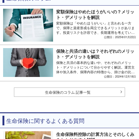
変額保険はやめたほうがいいの？メリッ
ト・デメリットを解説
変額保険は「やめたほうがいい」と言われる一方
で、保障と資産形成を両立できるメリットがありま
す。投資リスクを許容でき、長期運用を考えている
人にはよい選択肢の一つとなるでしょう。本記事で
公開日：2025年01月22日
は変額保険のメリット・デメリット、向いている人
の特徴、NISAやiDeCoなど代替となる資産形成方法
保険と共済の違いは？それぞれのメリッ
についても解説します。
ト・デメリットを解説
保険と共済の基本的な違いや、それぞれのメリッ
ト・デメリットについて分かりやすく解説。運営主
体や加入条件、保障内容の特徴から、掛け金の比
較、商品のカスタマイズ性まで、自分に合った保障
公開日：2024年12月18日
を選ぶための判断ポイントを詳しく説明します。
生命保険のコラム 記事一覧
生命保険に関するよくある質問
生命保険料控除の計算方法とそのしくみ