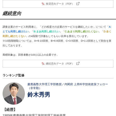
推奨意向データ（PDF）
継続意向
調査企業のサービス利用者に、「どの程度その企業のサービスを継続したいか」について「
A:
とても利用し続けたい
」「
B:まあ利用し続けたい
」「
C:あまり利用し続けたくない
」「
D:全く
利用し続けたくない
」の4段階で評価をしてもらい比率を算出しています。
※10段階聴取については、A=9-10回答、B=6-8回答、C=3-5回答、D=1-2回答として割合を算
出しております。
商標対象は、回答者数が100人以上の企業です。
継続意向データ（PDF）
ランキング監修
慶應義塾大学理工学部教授／内閣府 上席科学技術政策フェロー
（非常勤）
鈴木秀男
【経歴】
1989年慶應義塾大学理工学部管理工学科卒業。