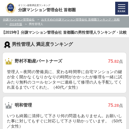
オリコン顧客満足度ランキング
分譲マンション管理会社 首都圏
分譲マンション管理会社
おすすめの分譲マンション管理会社 首都圏ランキング・比較
2019年版
男性管理人
【2019年】分譲マンション管理会社 首都圏の男性管理人ランキング・比較
男性管理人 満足度ランキング
野村不動産パートナーズ
75
.82
点
管理人～夜間の警備員に、変わる時間帯に自宅マンションの鍵
が全く開かなくなりかなりの時間がかかったが修理を一緒に試
みたり無料のコールセンターに連絡して修理の人を手配してく
れ直るまでいてくれた。（40代／女性）
明和管理
75
.28
点
いつも綺麗に清掃して下さり何の問題もありません。お願いし
た事に対してもすぐに対応して下さり助かっています。（50代
／女性）