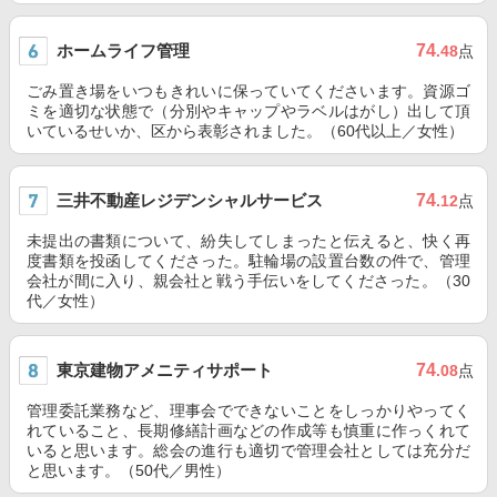
ホームライフ管理
74
.48
点
ごみ置き場をいつもきれいに保っていてくださいます。資源ゴ
ミを適切な状態で（分別やキャップやラベルはがし）出して頂
いているせいか、区から表彰されました。（60代以上／女性）
三井不動産レジデンシャルサービス
74
.12
点
未提出の書類について、紛失してしまったと伝えると、快く再
度書類を投函してくださった。駐輪場の設置台数の件で、管理
会社が間に入り、親会社と戦う手伝いをしてくださった。（30
代／女性）
東京建物アメニティサポート
74
.08
点
管理委託業務など、理事会でできないことをしっかりやってく
れていること、長期修繕計画などの作成等も慎重に作っくれて
いると思います。総会の進行も適切で管理会社としては充分だ
と思います。（50代／男性）