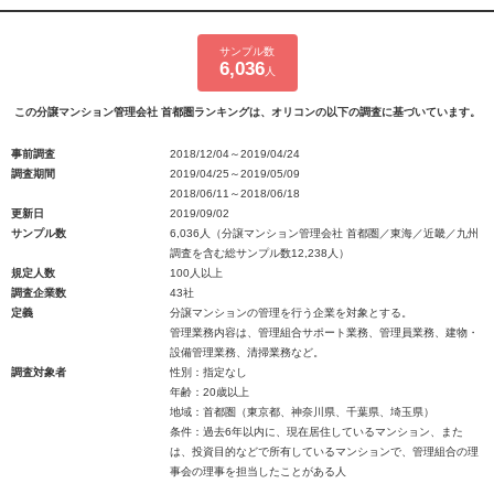
サンプル数
6,036
人
この分譲マンション管理会社 首都圏ランキングは、オリコンの以下の調査に基づいています。
事前調査
2018/12/04～2019/04/24
調査期間
2019/04/25～2019/05/09
2018/06/11～2018/06/18
更新日
2019/09/02
サンプル数
6,036人（分譲マンション管理会社 首都圏／東海／近畿／九州
調査を含む総サンプル数12,238人）
規定人数
100人以上
調査企業数
43社
定義
分譲マンションの管理を行う企業を対象とする。
管理業務内容は、管理組合サポート業務、管理員業務、建物・
設備管理業務、清掃業務など。
調査対象者
性別：指定なし
年齢：20歳以上
地域：首都圏（東京都、神奈川県、千葉県、埼玉県）
条件：過去6年以内に、現在居住しているマンション、また
は、投資目的などで所有しているマンションで、管理組合の理
事会の理事を担当したことがある人