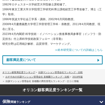
1992年ロチェスター大学経営大学院修士課程修了。
1996年東京工業大学大学院理工学研究科博士課程経営工学専攻修了。博士（工
学）取得。
1996年筑波大学社会工学系・講師。2002年6月同助教授。
2008年4月慶應義塾大学理工学部管理工学科・准教授。2011年4月同教授、現
在に至る。
2023年4月内閣府 科学技術・イノベーション推進事務局参事官（インフラ・防
災担当）付上席科学技術政策フェロー（非常勤）
研究分野は応用統計解析、品質管理、マーケティング。
≫鈴木研究室についての詳細はこちら
顧客満足度について
オリコン顧客満足度ランキング
分譲マンション管理会社ランキング・比較
おすすめの分譲マンション管理会社 首都圏ランキング・比較
2019年版
分譲マンション管理会社 首都圏の男性管理人ランキング・口コミ情報
オリコン顧客満足度
ランキング一覧
保険
関連ランキング