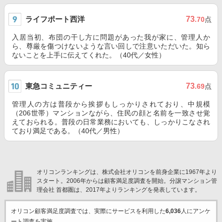
ライフポート西洋
73
.70
点
入居当初、布団の干し方に問題があった我が家に、管理人か
ら、尊厳を傷つけないような言い回しで注意いただいた。知ら
ないことを上手に伝えてくれた。（40代／女性）
東急コミュニティー
73
.69
点
管理人の方は普段から挨拶もしっかりされており、中規模
（206世帯）マンションながら、住民の顔と名前を一致させ覚
えておられる。普段の日常業務においても、しっかりこなされ
ており満足である。（40代／男性）
オリコンランキングは、株式会社オリコンを前身企業に1967年より
スタート。2006年からは顧客満足度調査を開始。分譲マンション管
理会社 首都圏は、2017年よりランキングを発表しています。
オリコン顧客満足度調査では、実際にサービスを利用した
6,036
人にアンケ
ート調査を実施。