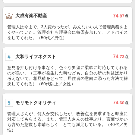
大成有楽不動産
74
.87
点
管理人は今まで、3人変わったが、みんないい人で管理業務をよ
くやっていた。管理会社も理事会に毎回参加して、アドバイス
をしてくれた。（50代／男性）
大和ライフネクスト
74
.73
点
意見を押し付ける事なく、色々な要望に柔軟に対応してくれる
のが良い。（工事が発生した時なども、自分の所の利益ばかり
考えないで、相見積をとって、居住者の意向に添った方法で解
決してくれる）（60代以上／女性）
モリモトクオリティ
74
.60
点
管理人さんが、何人か交代したが、改善点を要求すると即座に
対応してもらえる。また、管理人さんの仕事ぶり、言葉づかい
も含めた態度も素晴らしく、とても満足している。（40代／男
性）