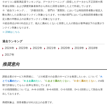
※オリコン顧客満足度ランキングは、データクリーニング（回収したデータから不正回答や異
常値を排除）および調査対象者条件から外れた回答を除外した上で作成しています。
※「総合ランキング」、「評価項目別」、部門の「業態別」においては有効回答者数が規定人
数を満たした企業のみランクイン対象となります。その他の部門においては有効回答者数が規
定人数の半数以上の企業がランクイン対象となります。
※総合得点が60.00点以上で、他人に薦めたくないと回答した人の割合が基準値以下の企業がラ
ンクイン対象となります。
≫ 詳細はこちら
過去ランキング
2024年
2023年
2022年
2021年
2020年
2019年
2018年
2017年
推奨意向
調査企業のサービス利用者に、「どの程度その企業のサービスを推奨したいか」について「
A:
とても薦めたい
」「
B:まあ薦めたい
」「
C:あまり薦めたくない
」「
D:全く薦めたくない
」の4段
階で評価をしてもらい比率を算出しています。
※10段階聴取については、A=9-10回答、B=6-8回答、C=3-5回答、D=1-2回答として割合を算
出しております。
商標対象は、回答者数が100人以上の企業です。