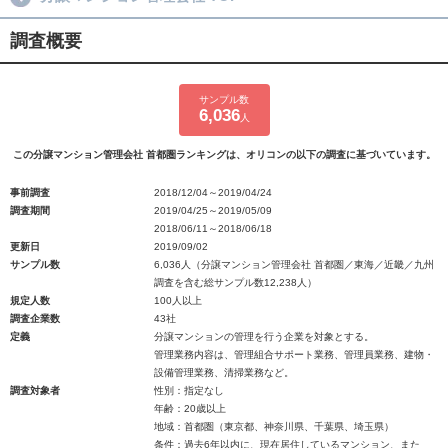
調査概要
サンプル数
6,036
人
この分譲マンション管理会社 首都圏ランキングは、オリコンの以下の調査に基づいています。
事前調査
2018/12/04～2019/04/24
調査期間
2019/04/25～2019/05/09
2018/06/11～2018/06/18
更新日
2019/09/02
サンプル数
6,036人（分譲マンション管理会社 首都圏／東海／近畿／九州
調査を含む総サンプル数12,238人）
規定人数
100人以上
調査企業数
43社
定義
分譲マンションの管理を行う企業を対象とする。
管理業務内容は、管理組合サポート業務、管理員業務、建物・
設備管理業務、清掃業務など。
調査対象者
性別：指定なし
年齢：20歳以上
地域：首都圏（東京都、神奈川県、千葉県、埼玉県）
条件：過去6年以内に、現在居住しているマンション、また