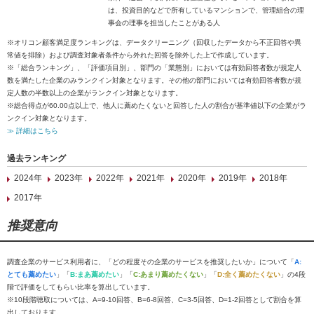
は、投資目的などで所有しているマンションで、管理組合の理
事会の理事を担当したことがある人
※オリコン顧客満足度ランキングは、データクリーニング（回収したデータから不正回答や異
常値を排除）および調査対象者条件から外れた回答を除外した上で作成しています。
※「総合ランキング」、「評価項目別」、部門の「業態別」においては有効回答者数が規定人
数を満たした企業のみランクイン対象となります。その他の部門においては有効回答者数が規
定人数の半数以上の企業がランクイン対象となります。
※総合得点が60.00点以上で、他人に薦めたくないと回答した人の割合が基準値以下の企業がラ
ンクイン対象となります。
≫ 詳細はこちら
過去ランキング
2024年
2023年
2022年
2021年
2020年
2019年
2018年
2017年
推奨意向
調査企業のサービス利用者に、「どの程度その企業のサービスを推奨したいか」について「
A:
とても薦めたい
」「
B:まあ薦めたい
」「
C:あまり薦めたくない
」「
D:全く薦めたくない
」の4段
階で評価をしてもらい比率を算出しています。
※10段階聴取については、A=9-10回答、B=6-8回答、C=3-5回答、D=1-2回答として割合を算
出しております。