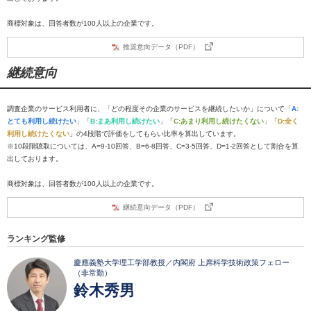
商標対象は、回答者数が100人以上の企業です。
推奨意向データ（PDF）
継続意向
調査企業のサービス利用者に、「どの程度その企業のサービスを継続したいか」について「
A:
とても利用し続けたい
」「
B:まあ利用し続けたい
」「
C:あまり利用し続けたくない
」「
D:全く
利用し続けたくない
」の4段階で評価をしてもらい比率を算出しています。
※10段階聴取については、A=9-10回答、B=6-8回答、C=3-5回答、D=1-2回答として割合を算
出しております。
商標対象は、回答者数が100人以上の企業です。
継続意向データ（PDF）
ランキング監修
慶應義塾大学理工学部教授／内閣府 上席科学技術政策フェロー
（非常勤）
鈴木秀男