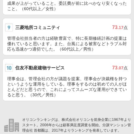
成果が上がっていること。委託費が前に比べかなり安くなった
こと。（60代以上／女性）
三菱地所コミュニティ
73
.17
点
管理会社担当者の方は経験豊富で、特に長期修繕計画の提案は
優れていると思います。また、台風による被害などトラブル対
応も迅速かつ適切でした。（60代以上／男性）
住友不動産建物サービス
73
.07
点
理事会は、管理会社の方が議題を提案、理事会が決裁権を持つ
というような運用をしている。理事をするのは初めての人がほ
とんどだと思うので、これによってスムーズな運用ができてい
ると思う。（30代／男性）
オリコンランキングは、株式会社オリコンを前身企業に1967年より
スタート。2006年からは顧客満足度調査を開始。分譲マンション管
理会社 首都圏は、2017年よりランキングを発表しています。