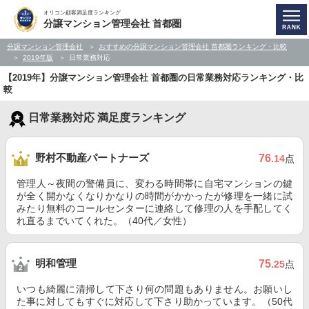
オリコン顧客満足度ランキング
分譲マンション管理会社 首都圏
分譲マンション管理会社
おすすめの分譲マンション管理会社 首都圏ランキング・比較
2019年版
日常業務対応
【2019年】分譲マンション管理会社 首都圏の日常業務対応ランキング・比
較
日常業務対応 満足度ランキング
野村不動産パートナーズ
76
.14
点
管理人～夜間の警備員に、変わる時間帯に自宅マンションの鍵
が全く開かなくなりかなりの時間がかかったが修理を一緒に試
みたり無料のコールセンターに連絡して修理の人を手配してく
れ直るまでいてくれた。（40代／女性）
明和管理
75
.25
点
いつも綺麗に清掃して下さり何の問題もありません。お願いし
た事に対してもすぐに対応して下さり助かっています。（50代