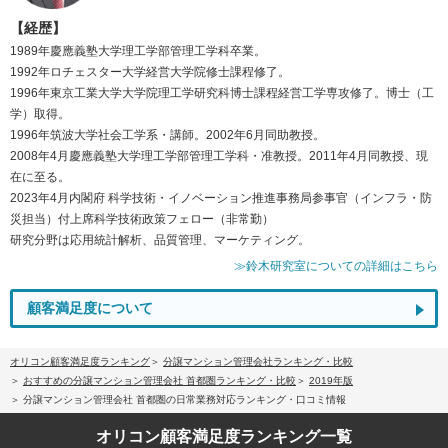
【経歴】
1989年慶應義塾大学理工学部管理工学科卒業。
1992年ロチェスター大学経営大学院修士課程修了。
1996年東京工業大学大学院理工学研究科博士課程経営工学専攻修了。博士（工
学）取得。
1996年筑波大学社会工学系・講師。2002年6月同助教授。
2008年4月慶應義塾大学理工学部管理工学科・准教授。2011年4月同教授、現
在に至る。
2023年4月内閣府 科学技術・イノベーション推進事務局参事官（インフラ・防
災担当）付上席科学技術政策フェロー（非常勤）
研究分野は応用統計解析、品質管理、マーケティング。
≫鈴木研究室についての詳細はこちら
顧客満足度について
オリコン顧客満足度ランキング
分譲マンション管理会社ランキング・比較
おすすめの分譲マンション管理会社 首都圏ランキング・比較
2019年版
分譲マンション管理会社 首都圏の日常業務対応ランキング・口コミ情報
オリコン顧客満足度
ランキング一覧