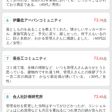
えておられる。普段の日常業務においても、しっかりこなされ
ており満足である。（40代／男性）
伊藤忠アーバンコミュニティ
73
.78
点
落としものをあることを教えてくれた。懐かしいサッカーボー
ル、家族写真など、手元に戻り、嬉しかった。何千人もいるの
に、顔と名前が、わかる管理人さんに感謝しました。（60代以
上／女性）
長谷工コミュニティ
73
.65
点
ゴミ捨て場、全棟の掃除など、いつも管理人さんありがとうと
思っている。建物内ですれ違う時、管理人さんとの挨拶プラス
一言二言の雑談で、かなり親近感が湧いている。（30代／女
性）
合人社計画研究所
73
.45
点
管理会社を変更した当時はすべてがひどかったが、コンシェル
ジュはじめ清掃なども月日を重ねるにつれ努力の跡が見られて