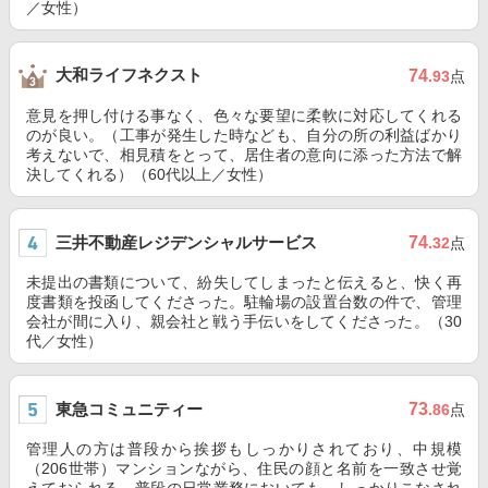
／女性）
大和ライフネクスト
74
.93
点
意見を押し付ける事なく、色々な要望に柔軟に対応してくれる
のが良い。（工事が発生した時なども、自分の所の利益ばかり
考えないで、相見積をとって、居住者の意向に添った方法で解
決してくれる）（60代以上／女性）
三井不動産レジデンシャルサービス
74
.32
点
未提出の書類について、紛失してしまったと伝えると、快く再
度書類を投函してくださった。駐輪場の設置台数の件で、管理
会社が間に入り、親会社と戦う手伝いをしてくださった。（30
代／女性）
東急コミュニティー
73
.86
点
管理人の方は普段から挨拶もしっかりされており、中規模
（206世帯）マンションながら、住民の顔と名前を一致させ覚