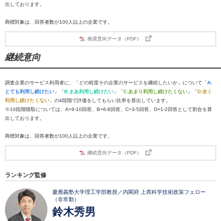
出しております。
商標対象は、回答者数が100人以上の企業です。
推奨意向データ（PDF）
継続意向
調査企業のサービス利用者に、「どの程度その企業のサービスを継続したいか」について「
A:
とても利用し続けたい
」「
B:まあ利用し続けたい
」「
C:あまり利用し続けたくない
」「
D:全く
利用し続けたくない
」の4段階で評価をしてもらい比率を算出しています。
※10段階聴取については、A=9-10回答、B=6-8回答、C=3-5回答、D=1-2回答として割合を算
出しております。
商標対象は、回答者数が100人以上の企業です。
継続意向データ（PDF）
ランキング監修
慶應義塾大学理工学部教授／内閣府 上席科学技術政策フェロー
（非常勤）
鈴木秀男