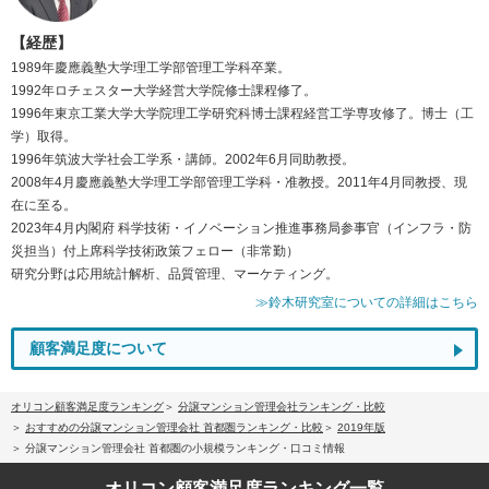
【経歴】
1989年慶應義塾大学理工学部管理工学科卒業。
1992年ロチェスター大学経営大学院修士課程修了。
1996年東京工業大学大学院理工学研究科博士課程経営工学専攻修了。博士（工
学）取得。
1996年筑波大学社会工学系・講師。2002年6月同助教授。
2008年4月慶應義塾大学理工学部管理工学科・准教授。2011年4月同教授、現
在に至る。
2023年4月内閣府 科学技術・イノベーション推進事務局参事官（インフラ・防
災担当）付上席科学技術政策フェロー（非常勤）
研究分野は応用統計解析、品質管理、マーケティング。
≫鈴木研究室についての詳細はこちら
顧客満足度について
オリコン顧客満足度ランキング
分譲マンション管理会社ランキング・比較
おすすめの分譲マンション管理会社 首都圏ランキング・比較
2019年版
分譲マンション管理会社 首都圏の小規模ランキング・口コミ情報
オリコン顧客満足度
ランキング一覧