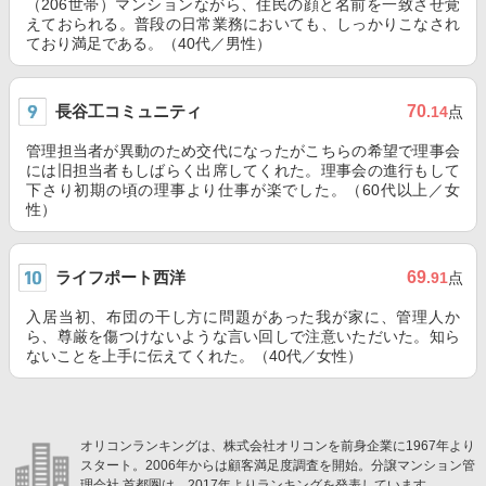
（206世帯）マンションながら、住民の顔と名前を一致させ覚
えておられる。普段の日常業務においても、しっかりこなされ
ており満足である。（40代／男性）
長谷工コミュニティ
70
.14
点
管理担当者が異動のため交代になったがこちらの希望で理事会
には旧担当者もしばらく出席してくれた。理事会の進行もして
下さり初期の頃の理事より仕事が楽でした。（60代以上／女
性）
ライフポート西洋
69
.91
点
入居当初、布団の干し方に問題があった我が家に、管理人か
ら、尊厳を傷つけないような言い回しで注意いただいた。知ら
ないことを上手に伝えてくれた。（40代／女性）
オリコンランキングは、株式会社オリコンを前身企業に1967年より
スタート。2006年からは顧客満足度調査を開始。分譲マンション管
理会社 首都圏は、2017年よりランキングを発表しています。