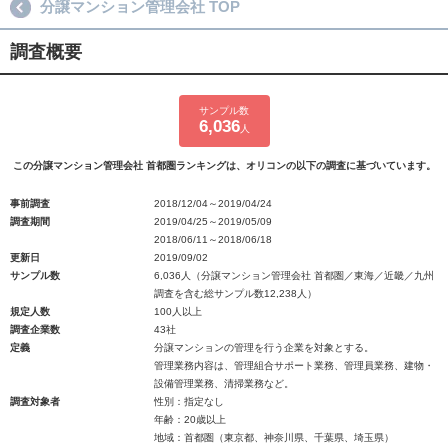
分譲マンション管理会社 TOP
調査概要
サンプル数
6,036
人
この分譲マンション管理会社 首都圏ランキングは、オリコンの以下の調査に基づいています。
事前調査
2018/12/04～2019/04/24
調査期間
2019/04/25～2019/05/09
2018/06/11～2018/06/18
更新日
2019/09/02
サンプル数
6,036人（分譲マンション管理会社 首都圏／東海／近畿／九州
調査を含む総サンプル数12,238人）
規定人数
100人以上
調査企業数
43社
定義
分譲マンションの管理を行う企業を対象とする。
管理業務内容は、管理組合サポート業務、管理員業務、建物・
設備管理業務、清掃業務など。
調査対象者
性別：指定なし
年齢：20歳以上
地域：首都圏（東京都、神奈川県、千葉県、埼玉県）