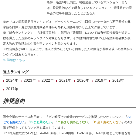
条件：過去6年以内に、現在居住しているマンション、また
は、投資目的などで所有しているマンションで、管理組合の理
事会の理事を担当したことがある人
※オリコン顧客満足度ランキングは、データクリーニング（回収したデータから不正回答や異
常値を排除）および調査対象者条件から外れた回答を除外した上で作成しています。
※「総合ランキング」、「評価項目別」、部門の「業態別」においては有効回答者数が規定人
数を満たした企業のみランクイン対象となります。その他の部門においては有効回答者数が規
定人数の半数以上の企業がランクイン対象となります。
※総合得点が60.00点以上で、他人に薦めたくないと回答した人の割合が基準値以下の企業がラ
ンクイン対象となります。
≫ 詳細はこちら
過去ランキング
2024年
2023年
2022年
2021年
2020年
2019年
2018年
2017年
推奨意向
調査企業のサービス利用者に、「どの程度その企業のサービスを推奨したいか」について「
A:
とても薦めたい
」「
B:まあ薦めたい
」「
C:あまり薦めたくない
」「
D:全く薦めたくない
」の4段
階で評価をしてもらい比率を算出しています。
※10段階聴取については、A=9-10回答、B=6-8回答、C=3-5回答、D=1-2回答として割合を算