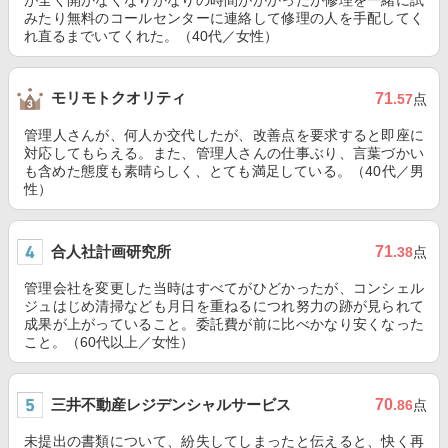
が全く開かなくなりかなりの時間がかかったが修理を一緒に試
みたり無料のコールセンターに連絡して修理の人を手配してく
れ直るまでいてくれた。（40代／女性）
モリモトクオリティ
71
.57
点
管理人さんが、何人か交代したが、改善点を要求すると即座に
対応してもらえる。また、管理人さんの仕事ぶり、言葉づかい
も含めた態度も素晴らしく、とても満足している。（40代／男
性）
合人社計画研究所
71
.38
点
管理会社を変更した当時はすべてがひどかったが、コンシェル
ジュはじめ清掃なども月日を重ねるにつれ努力の跡が見られて
成果が上がっていること。委託費が前に比べかなり安くなった
こと。（60代以上／女性）
三井不動産レジデンシャルサービス
70
.86
点
未提出の書類について、紛失してしまったと伝えると、快く再