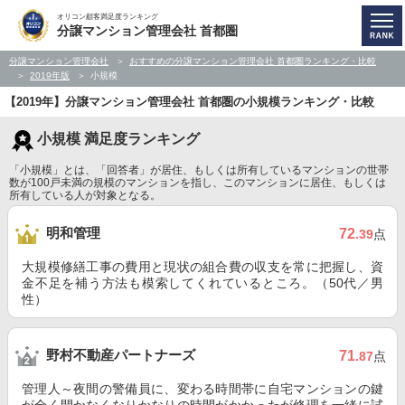
オリコン顧客満足度ランキング
分譲マンション管理会社 首都圏
分譲マンション管理会社
おすすめの分譲マンション管理会社 首都圏ランキング・比較
2019年版
小規模
【2019年】分譲マンション管理会社 首都圏の小規模ランキング・比較
小規模 満足度ランキング
「小規模」とは、「回答者」が居住、もしくは所有しているマンションの世帯
数が100戸未満の規模のマンションを指し、このマンションに居住、もしくは
所有している人が対象となる。
明和管理
72
.39
点
大規模修繕工事の費用と現状の組合費の収支を常に把握し、資
金不足を補う方法も模索してくれているところ。（50代／男
性）
野村不動産パートナーズ
71
.87
点
管理人～夜間の警備員に、変わる時間帯に自宅マンションの鍵