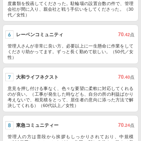
度書類を投函してくださった。駐輪場の設置台数の件で、管理
会社が間に入り、親会社と戦う手伝いをしてくださった。（30
代／女性）
レーベンコミュニティ
70
.42
点
管理人さんが非常に良い方。必要以上に一生懸命に作業をして
くださり助かってます。ずっと長く勤めて欲しい。（50代／女
性）
大和ライフネクスト
70
.40
点
意見を押し付ける事なく、色々な要望に柔軟に対応してくれる
のが良い。（工事が発生した時なども、自分の所の利益ばかり
考えないで、相見積をとって、居住者の意向に添った方法で解
決してくれる）（60代以上／女性）
東急コミュニティー
70
.24
点
管理人の方は普段から挨拶もしっかりされており、中規模