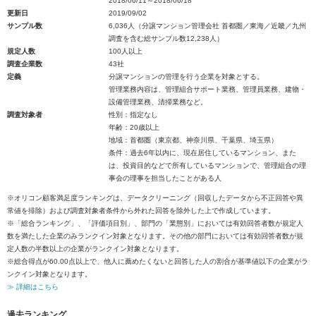
2018/06/11～2018/06/18
更新日
2019/09/02
サンプル数
6,036人（分譲マンション管理会社 首都圏／東海／近畿／九州
調査を含む総サンプル数12,238人）
規定人数
100人以上
調査企業数
43社
定義
分譲マンションの管理を行う企業を対象とする。
管理業務内容は、管理組合サポート業務、管理員業務、建物・
設備管理業務、清掃業務など。
調査対象者
性別：指定なし
年齢：20歳以上
地域：首都圏（東京都、神奈川県、千葉県、埼玉県）
条件：過去6年以内に、現在居住しているマンション、また
は、投資目的などで所有しているマンションで、管理組合の理
事会の理事を担当したことがある人
※オリコン顧客満足度ランキングは、データクリーニング（回収したデータから不正回答や異
常値を排除）および調査対象者条件から外れた回答を除外した上で作成しています。
※「総合ランキング」、「評価項目別」、部門の「業態別」においては有効回答者数が規定人
数を満たした企業のみランクイン対象となります。その他の部門においては有効回答者数が規
定人数の半数以上の企業がランクイン対象となります。
※総合得点が60.00点以上で、他人に薦めたくないと回答した人の割合が基準値以下の企業がラ
ンクイン対象となります。
≫ 詳細はこちら
過去ランキング