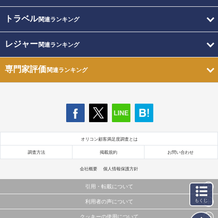
トラベル
関連ランキング
レジャー
関連ランキング
専門家評価
関連ランキング
オリコン顧客満足度調査とは
調査方法
掲載規約
お問い合わせ
会社概要
個人情報保護方針
引用・転載について
もくじ
利用者の声について
当サイトで公開されている情報（文字、写真、イラスト、画像データ等）及びこれらの配置・
編集および構造などについての著作権は株式会社oricon MEに帰属しております。
クッキーの使用について