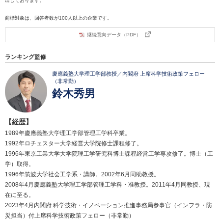
出しております。
商標対象は、回答者数が100人以上の企業です。
継続意向データ（PDF）
ランキング監修
慶應義塾大学理工学部教授／内閣府 上席科学技術政策フェロー
（非常勤）
鈴木秀男
【経歴】
1989年慶應義塾大学理工学部管理工学科卒業。
1992年ロチェスター大学経営大学院修士課程修了。
1996年東京工業大学大学院理工学研究科博士課程経営工学専攻修了。博士（工
学）取得。
1996年筑波大学社会工学系・講師。2002年6月同助教授。
2008年4月慶應義塾大学理工学部管理工学科・准教授。2011年4月同教授、現
在に至る。
2023年4月内閣府 科学技術・イノベーション推進事務局参事官（インフラ・防
災担当）付上席科学技術政策フェロー（非常勤）