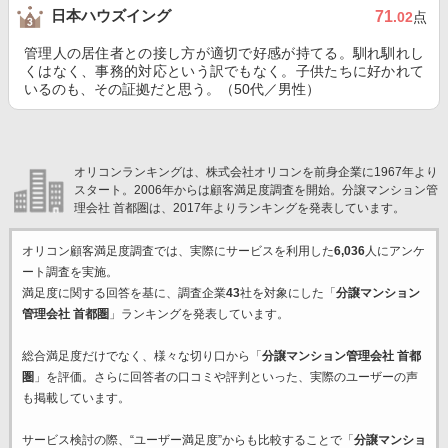
日本ハウズイング
71
.02
点
管理人の居住者との接し方が適切で好感が持てる。馴れ馴れし
くはなく、事務的対応という訳でもなく。子供たちに好かれて
いるのも、その証拠だと思う。（50代／男性）
オリコンランキングは、株式会社オリコンを前身企業に1967年より
スタート。2006年からは顧客満足度調査を開始。分譲マンション管
理会社 首都圏は、2017年よりランキングを発表しています。
オリコン顧客満足度調査では、実際にサービスを利用した
6,036
人にアンケ
ート調査を実施。
満足度に関する回答を基に、調査企業
43
社を対象にした「
分譲マンション
管理会社 首都圏
」ランキングを発表しています。
総合満足度だけでなく、様々な切り口から「
分譲マンション管理会社 首都
圏
」を評価。さらに回答者の口コミや評判といった、実際のユーザーの声
も掲載しています。
サービス検討の際、“ユーザー満足度”からも比較することで「
分譲マンショ