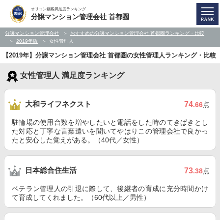
オリコン顧客満足度ランキング
分譲マンション管理会社 首都圏
分譲マンション管理会社
おすすめの分譲マンション管理会社 首都圏ランキング・比較
2019年版
女性管理人
【2019年】分譲マンション管理会社 首都圏の女性管理人ランキング・比較
女性管理人 満足度ランキング
大和ライフネクスト
74
.66
点
駐輪場の使用台数を増やしたいと電話をした時のてきぱきとし
た対応と丁寧な言葉遣いを聞いてやはりこの管理会社で良かっ
たと安心した覚えがある。（40代／女性）
日本総合住生活
73
.38
点
ベテラン管理人の引退に際して、後継者の育成に充分時間かけ
て育成してくれました。（60代以上／男性）