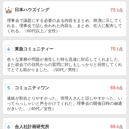
日本ハウズイング
70
.2
点
理事会で議題にする必要のある内容をまとめ、簡潔に示してく
れる。理事会で話し合われた内容を、まとめ、住人に配布して
くれる。（60代以上／女性）
東急コミュニティー
70
.1
点
色々な業務や問題が発生した時も迅速に対応してくれました。
また総会での住民からの質問に対しもしっかりと回答してくれ
てとても助かりました。（50代／男性）
コミュニティワン
69
.8
点
連絡が割合とりやすかった。管理人さんと話しやすかった。い
ってらっしゃいと声をかけてくれた。理事会の開催日時の融通
がきいた。（40代／女性）
合人社計画研究所
69
.6
点