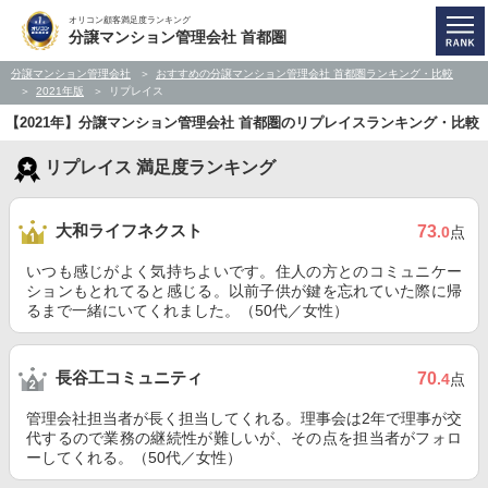
オリコン顧客満足度ランキング
分譲マンション管理会社 首都圏
分譲マンション管理会社
おすすめの分譲マンション管理会社 首都圏ランキング・比較
2021年版
リプレイス
【2021年】分譲マンション管理会社 首都圏のリプレイスランキング・比較
リプレイス 満足度ランキング
大和ライフネクスト
73
.0
点
いつも感じがよく気持ちよいです。住人の方とのコミュニケー
ションもとれてると感じる。以前子供が鍵を忘れていた際に帰
るまで一緒にいてくれました。（50代／女性）
長谷工コミュニティ
70
.4
点
管理会社担当者が長く担当してくれる。理事会は2年で理事が交
代するので業務の継続性が難しいが、その点を担当者がフォロ
ーしてくれる。（50代／女性）