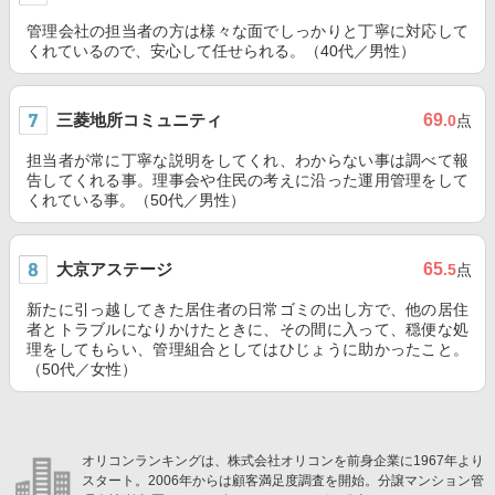
管理会社の担当者の方は様々な面でしっかりと丁寧に対応して
くれているので、安心して任せられる。（40代／男性）
三菱地所コミュニティ
69
.0
点
担当者が常に丁寧な説明をしてくれ、わからない事は調べて報
告してくれる事。理事会や住民の考えに沿った運用管理をして
くれている事。（50代／男性）
大京アステージ
65
.5
点
新たに引っ越してきた居住者の日常ゴミの出し方で、他の居住
者とトラブルになりかけたときに、その間に入って、穏便な処
理をしてもらい、管理組合としてはひじょうに助かったこと。
（50代／女性）
オリコンランキングは、株式会社オリコンを前身企業に1967年より
スタート。2006年からは顧客満足度調査を開始。分譲マンション管