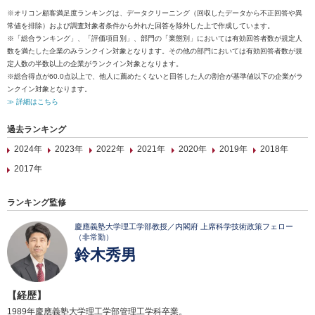
※オリコン顧客満足度ランキングは、データクリーニング（回収したデータから不正回答や異
常値を排除）および調査対象者条件から外れた回答を除外した上で作成しています。
※「総合ランキング」、「評価項目別」、部門の「業態別」においては有効回答者数が規定人
数を満たした企業のみランクイン対象となります。その他の部門においては有効回答者数が規
定人数の半数以上の企業がランクイン対象となります。
※総合得点が60.0点以上で、他人に薦めたくないと回答した人の割合が基準値以下の企業がラ
ンクイン対象となります。
≫ 詳細はこちら
過去ランキング
2024年
2023年
2022年
2021年
2020年
2019年
2018年
2017年
ランキング監修
慶應義塾大学理工学部教授／内閣府 上席科学技術政策フェロー
（非常勤）
鈴木秀男
【経歴】
1989年慶應義塾大学理工学部管理工学科卒業。