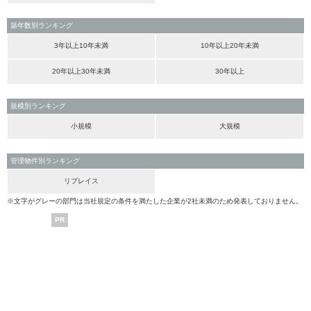
築年数別ランキング
3年以上10年未満
10年以上20年未満
20年以上30年未満
30年以上
規模別ランキング
小規模
大規模
管理物件別ランキング
リプレイス
※文字がグレーの部門は当社規定の条件を満たした企業が2社未満のため発表しておりません。
PR