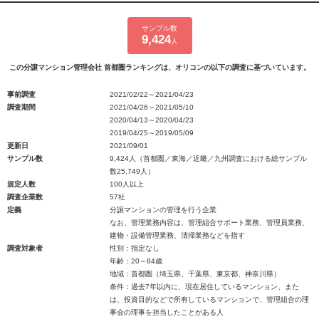
サンプル数
9,424
人
この分譲マンション管理会社 首都圏ランキングは、オリコンの以下の調査に基づいています。
事前調査
2021/02/22～2021/04/23
調査期間
2021/04/26～2021/05/10
2020/04/13～2020/04/23
2019/04/25～2019/05/09
更新日
2021/09/01
サンプル数
9,424人（首都圏／東海／近畿／九州調査における総サンプル
数25,749人）
規定人数
100人以上
調査企業数
57社
定義
分譲マンションの管理を行う企業
なお、管理業務内容は、管理組合サポート業務、管理員業務、
建物・設備管理業務、清掃業務などを指す
調査対象者
性別：指定なし
年齢：20～84歳
地域：首都圏（埼玉県、千葉県、東京都、神奈川県）
条件：過去7年以内に、現在居住しているマンション、また
は、投資目的などで所有しているマンションで、管理組合の理
事会の理事を担当したことがある人