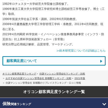
1992年ロチェスター大学経営大学院修士課程修了。
1996年東京工業大学大学院理工学研究科博士課程経営工学専攻修了。博士（工
学）取得。
1996年筑波大学社会工学系・講師。2002年6月同助教授。
2008年4月慶應義塾大学理工学部管理工学科・准教授。2011年4月同教授、現
在に至る。
2023年4月内閣府 科学技術・イノベーション推進事務局参事官（インフラ・防
災担当）付上席科学技術政策フェロー（非常勤）
研究分野は応用統計解析、品質管理、マーケティング。
≫鈴木研究室についての詳細はこちら
顧客満足度について
オリコン顧客満足度ランキング
分譲マンション管理会社ランキング・比較
おすすめの分譲マンション管理会社 首都圏ランキング・比較
2021年版
分譲マンション管理会社 首都圏のリプレイスランキング・口コミ情報
オリコン顧客満足度
ランキング一覧
保険
関連ランキング