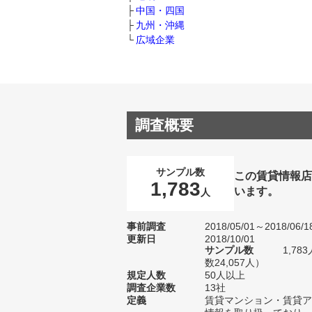
中国・四国
九州・沖縄
広域企業
調査概要
サンプル数
この賃貸情報店
1,783
います。
人
事前調査
2018/05/01～2018/06/1
更新日
2018/10/01
サンプル数
1,7
数24,057人）
規定人数
50人以上
調査企業数
13社
定義
賃貸マンション・賃貸ア