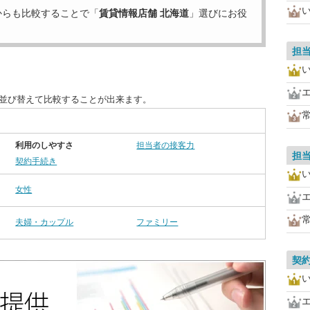
からも比較することで「
賃貸情報店舗 北海道
」選びにお役
担
に並び替えて比較することが出来ます。
利用のしやすさ
担当者の接客力
担
契約手続き
女性
夫婦・カップル
ファミリー
契