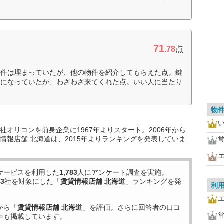
71
.78
点
物件は埋まっていたが、他の物件を紹介してもらえた点。鍵
勤になっていたが、わざわざ来てくれた点。いい人に当たり
物
オリコンを前身企業に1967年よりスタート。2006年から
情報店舗 北海道は、2015年よりランキングを発表していま
サービスを利用した
1,783
人にアンケート調査を実施。
13
社を対象にした「
賃貸情報店舗 北海道
」ランキングを発
利
から「
賃貸情報店舗 北海道
」を評価。さらに回答者の口コ
声も掲載しています。