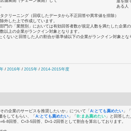
店舗展開（チェーン展開）して
屋を除
。
ある人
タクリーニング（回収したデータから不正回答や異常値を排除）
除外した上で作成しています。
部門の「業態別」においては有効回答者数が規定人数を満たした企業の
数以上の企業がランクイン対象となります。
薦めたくないと回答した人の割合が基準値以下の企業がランクイン対象とな
7年
/
2016年
/
2015年
/
2014-2015年度
その企業のサービスを推奨したいか」について「
A:とても薦めたい
」
価をしてもらい、「
A:とても薦めたい
」「
B:まあ薦めたい
」と回答した
B=6-8回答、C=3-5回答、D=1-2回答として割合を算出しております。