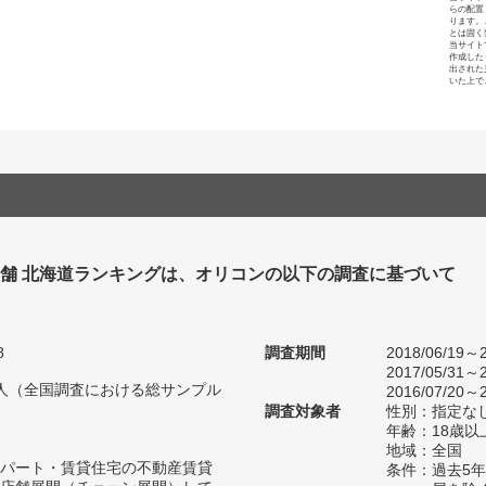
らの配置
ります。
とは固く
当サイト
作成した
出された
いた上で
舗 北海道ランキングは、オリコンの以下の調査に基づいて
8
調査期間
2018/06/19～2
2017/05/31～2
83人（全国調査における総サンプル
2016/07/20～2
調査対象者
性別：指定な
年齢：18歳
地域：全国
パート・賃貸住宅の不動産賃貸
条件：過去5