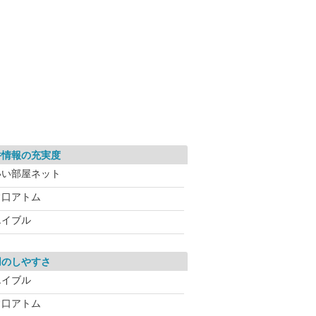
件情報の充実度
いい部屋ネット
常口アトム
エイブル
用のしやすさ
エイブル
常口アトム