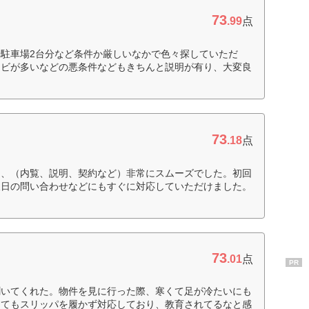
73
.99
点
駐車場2台分など条件か厳しいなかで色々探していただ
カビが多いなどの悪条件などもきちんと説明が有り、大変良
73
.18
点
り、（内覧、説明、契約など）非常にスムーズでした。初回
後日の問い合わせなどにもすぐに対応していただけました。
73
.01
点
PR
聞いてくれた。物件を見に行った際、寒くて足が冷たいにも
めてもスリッパを履かず対応しており、教育されてるなと感