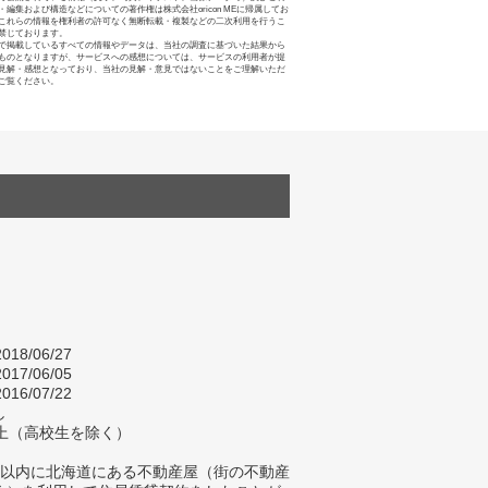
・編集および構造などについての著作権は株式会社oricon MEに帰属してお
これらの情報を権利者の許可なく無断転載・複製などの二次利用を行うこ
禁じております。
で掲載しているすべての情報やデータは、当社の調査に基づいた結果から
ものとなりますが、サービスへの感想については、サービスの利用者が提
見解・感想となっており、当社の見解・意見ではないことをご理解いただ
ご覧ください。
018/06/27
017/06/05
016/07/22
し
以上（高校生を除く）
年以内に北海道にある不動産屋（街の不動産