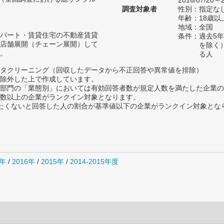
2016/07/20～2
調査対象者
性別：指定な
年齢：18歳
地域：全国
パート・賃貸住宅の不動産賃貸
条件：過去5
店舗展開（チェーン展開）して
を除く
。
る人
タクリーニング（回収したデータから不正回答や異常値を排除）
除外した上で作成しています。
部門の「業態別」においては有効回答者数が規定人数を満たした企業の
数以上の企業がランクイン対象となります。
薦めたくないと回答した人の割合が基準値以下の企業がランクイン対象とな
7年
/
2016年
/
2015年
/
2014-2015年度