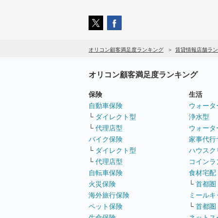
オリコン顧客満足度ランキング
賃貸情報店舗ラン
オリコン顧客満足度ランキング
保険
生活
自動車保険
ウォータ
└
ダイレクト型
浄水型
└
代理店型
ウォータ
バイク保険
家事代行
└
ダイレクト型
ハウスク
└
代理店型
コインラ
自転車保険
食材宅配
火災保険
└
首都圏
海外旅行保険
ミールキ
ペット保険
└
首都圏
生命保険
ネットス