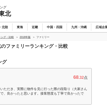
ング
東北
・北陸
東海
近畿
中国・四国
九州・沖縄
広域企
キング・比較
2018年版
ファミリー
東北のファミリーランキング・比較
ング
68
.32
点
ていただき、実際に物件を見に行った際の段取り（大家さん
ズで、良かったと思います。接客態度も丁寧で良かったで