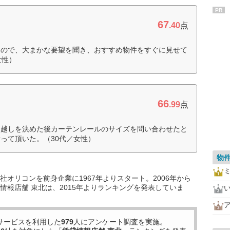
PR
67
.40
点
たので、大まかな要望を聞き、おすすめ物件をすぐに見せて
女性）
66
.99
点
っ越しを決めた後カーテンレールのサイズを問い合わせたと
って頂いた。（30代／女性）
物
オリコンを前身企業に1967年よりスタート。2006年から
情報店舗 東北は、2015年よりランキングを発表していま
サービスを利用した
979
人にアンケート調査を実施。