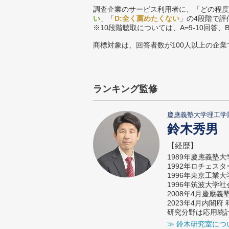
調査企業のサービス利用者に、「どの程度
い
」「
D:全く薦めたくない
」の4段階で評
※10段階聴取については、A=9-10回答、
商標対象は、回答者数が100人以上の企業
ランキング監修
慶應義塾大学理工学
鈴木秀男
【経歴】
1989年慶應義塾
1992年ロチェス
1996年東京工業
1996年筑波大学
2008年4月慶應
2023年4月内閣
研究分野は応用統
≫ 鈴木研究室につ