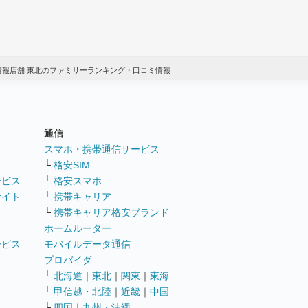
情報店舗 東北のファミリーランキング・口コミ情報
通信
ト
スマホ・携帯通信サービス
└
格安SIM
ービス
└
格安スマホ
サイト
└
携帯キャリア
└
携帯キャリア格安ブランド
ホームルーター
ービス
モバイルデータ通信
ト
プロバイダ
└
北海道
｜
東北
｜
関東
｜
東海
└
甲信越・北陸
｜
近畿
｜
中国
└
四国
｜
九州・沖縄