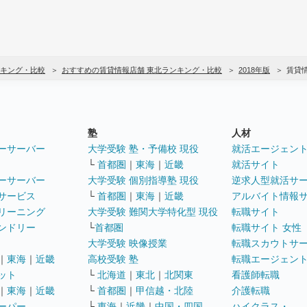
キング・比較
おすすめの賃貸情報店舗 東北ランキング・比較
2018年版
賃貸
塾
人材
ーサーバー
大学受験 塾・予備校 現役
就活エージェン
└
首都圏
｜
東海
｜
近畿
就活サイト
ーサーバー
大学受験 個別指導塾 現役
逆求人型就活サ
サービス
└
首都圏
｜
東海
｜
近畿
アルバイト情報
リーニング
大学受験 難関大学特化型 現役
転職サイト
ンドリー
└
首都圏
転職サイト 女性
大学受験 映像授業
転職スカウトサ
｜
東海
｜
近畿
高校受験 塾
転職エージェン
ット
└
北海道
｜
東北
｜
北関東
看護師転職
｜
東海
｜
近畿
└
首都圏
｜
甲信越・北陸
介護転職
ーパー
└
東海
｜
近畿
｜
中国・四国
ハイクラス・