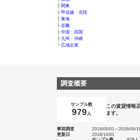
関東
甲信越・北陸
東海
近畿
中国・四国
九州・沖縄
広域企業
調査概要
サンプル数
この賃貸情報
979
ます。
人
事前調査
2018/05/01～2018/06/1
更新日
2018/10/01
サンプル数
979