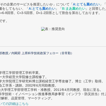
その企業のサービスを推奨したいか」について「
A:とても薦めたい
」
価をしてもらい、「
A:とても薦めたい
」「
B:まあ薦めたい
」と回答した
B=6-8回答、C=3-5回答、D=1-2回答として割合を算出しております。
です。
部教授／内閣府 上席科学技術政策フェロー（非常勤）
大学理工学部管理工学科卒業。
ター大学経営大学院修士課程修了。
大学大学院理工学研究科博士課程経営工学専攻修了。博士（工学）取得。
社会工学系・講師。2002年6月同助教授。
義塾大学理工学部管理工学科・准教授。2011年4月同教授、現在に至る。
府 科学技術・イノベーション推進事務局参事官（インフラ・防災担当）
計解析、品質管理、マーケティング。
いての詳細はこちら