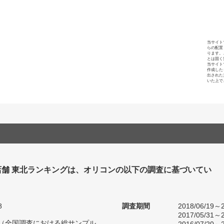
当サイト
らの配置
ります。
とは固く
当サイト
作成した
出された
いた上で
店舗 東北ランキングは、オリコンの以下の調査に基づいてい
8
調査期間
2018/06/19～2
2017/05/31～2
人（全国調査における総サンプル