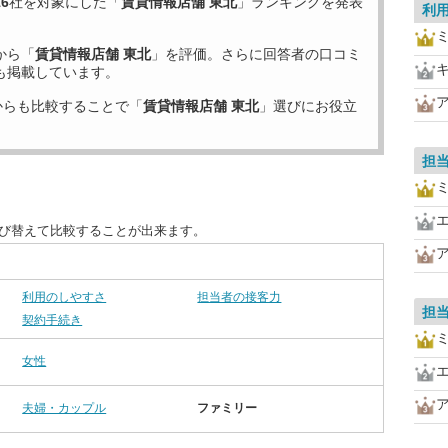
16
社を対象にした「
賃貸情報店舗 東北
」ランキングを発表
利
から「
賃貸情報店舗 東北
」を評価。さらに回答者の口コミ
も掲載しています。
からも比較することで「
賃貸情報店舗 東北
」選びにお役立
担
並び替えて比較することが出来ます。
利用のしやすさ
担当者の接客力
担
契約手続き
女性
夫婦・カップル
ファミリー