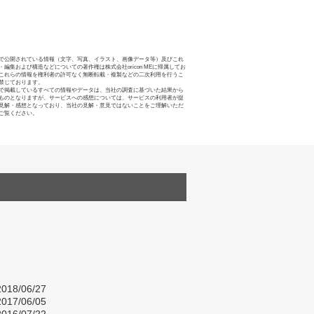
で公開されている情報（文字、写真、イラスト、画像データ等）及びこれ
・編集および構造などについての著作権は株式会社oricon MEに帰属してお
これらの情報を権利者の許可なく無断転載・複製などの二次利用を行うこ
禁じております。
で掲載しているすべての情報やデータは、当社の調査に基づいた結果から
ものとなりますが、サービスへの感想については、サービスの利用者が提
見解・感想となっており、当社の見解・意見ではないことをご理解いただ
ご覧ください。
018/06/27
017/06/05