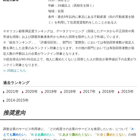
年齢：18歳以上（高校生を除く）
地域：全国
条件：過去5年以内に東北にある不動産屋（街の不動産屋を除
く）を利用して住居賃貸契約をしたことがある人
※オリコン顧客満足度ランキングは、データクリーニング（回収したデータから不正回答や異
常値を排除）および調査対象者条件から外れた回答を除外した上で作成しています。
※「総合ランキング」、「評価項目別」、部門の「業態別」においては有効回答者数が規定人
数を満たした企業のみランクイン対象となります。その他の部門においては有効回答者数が規
定人数の半数以上の企業がランクイン対象となります。
※総合得点が60.00点以上で、他人に薦めたくないと回答した人の割合が基準値以下の企業がラ
ンクイン対象となります。
≫ 詳細はこちら
過去ランキング
2021年
2020年
2019年
2018年
2017年
2016年
2015年
2014-2015年
推奨意向
調査企業のサービス利用者に、「どの程度その企業のサービスを推奨したいか」について「
A:
とても薦めたい
」「
B:まあ薦めたい
」「
C:あまり薦めたくない
」「
D:全く薦めたくない
」の4段