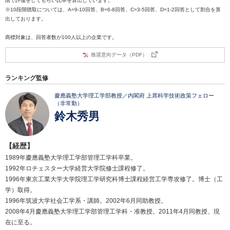
階で評価をしてもらい比率を算出しています。
※10段階聴取については、A=9-10回答、B=6-8回答、C=3-5回答、D=1-2回答として割合を算
出しております。
商標対象は、回答者数が100人以上の企業です。
推奨意向データ（PDF）
ランキング監修
慶應義塾大学理工学部教授／内閣府 上席科学技術政策フェロー
（非常勤）
鈴木秀男
【経歴】
1989年慶應義塾大学理工学部管理工学科卒業。
1992年ロチェスター大学経営大学院修士課程修了。
1996年東京工業大学大学院理工学研究科博士課程経営工学専攻修了。博士（工
学）取得。
1996年筑波大学社会工学系・講師。2002年6月同助教授。
2008年4月慶應義塾大学理工学部管理工学科・准教授。2011年4月同教授、現
在に至る。