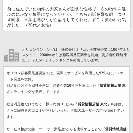
前に住んでいた物件の大家さんが面倒な性格で、次の物件を選
ぶのにかなり慎重になっていたが、こちらの話を嫌な顔一つせ
ず聞き、言葉を選びながら話をしてくれた。すごく救われた気
がした。（30代／女性）
オリコンランキングは、株式会社オリコンを前身企業に1967年より
スタート。2006年からは顧客満足度調査を開始。賃貸情報店舗 東
北は、2015年よりランキングを発表しています。
オリコン顧客満足度調査では、実際にサービスを利用した
979
人にアンケ
ート調査を実施。
満足度に関する回答を基に、調査企業
16
社を対象にした「
賃貸情報店舗 東
北
」ランキングを発表しています。
総合満足度だけでなく、様々な切り口から「
賃貸情報店舗 東北
」を評価。
さらに回答者の口コミや評判といった、実際のユーザーの声も掲載してい
ます。
サービス検討の際、“ユーザー満足度”からも比較することで「
賃貸情報店舗