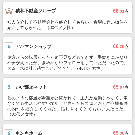
積和不動産グループ
66
.91
点
知人を介して不動産会社を紹介してもらい、希望に近い物件を
紹介してもらった。（30代／女性）
アパマンショップ
66
.28
点
遠方からの転居だったため下見などもできず、手続きにかなり
不安があったが、きめ細かいフォローをしていただいたので、
スムーズに引っ越すことができた。（40代／女性）
いい部屋ネット
65
.87
点
どのような部屋が希望かと聞かれて「主人が通勤しやすく、車
なくても生活しやすい場所」と言ったら希望どおりの立地条件
の物件を紹介してくれた。話しやすくとてもいい人だった。
（30代／女性）
キンキホーム
65
.38
点