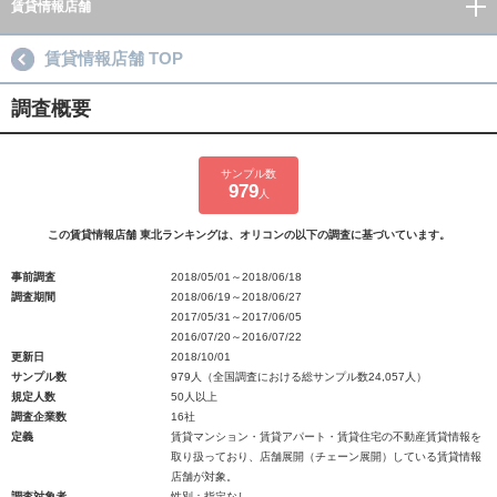
賃貸情報店舗
賃貸情報店舗 TOP
調査概要
サンプル数
979
人
この賃貸情報店舗 東北ランキングは、オリコンの以下の調査に基づいています。
事前調査
2018/05/01～2018/06/18
調査期間
2018/06/19～2018/06/27
2017/05/31～2017/06/05
2016/07/20～2016/07/22
更新日
2018/10/01
サンプル数
979人（全国調査における総サンプル数24,057人）
規定人数
50人以上
調査企業数
16社
定義
賃貸マンション・賃貸アパート・賃貸住宅の不動産賃貸情報を
取り扱っており、店舗展開（チェーン展開）している賃貸情報
店舗が対象。
調査対象者
性別：指定なし