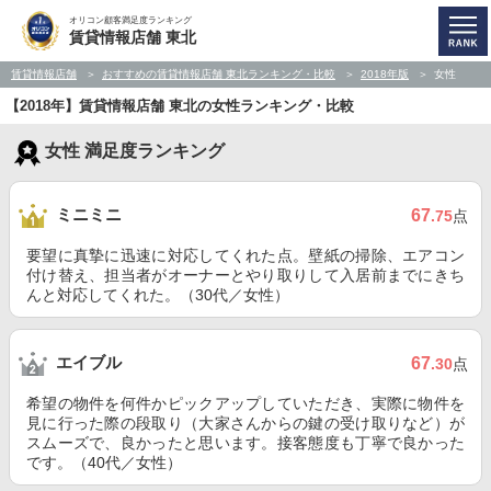
オリコン顧客満足度ランキング
賃貸情報店舗 東北
賃貸情報店舗
おすすめの賃貸情報店舗 東北ランキング・比較
2018年版
女性
【2018年】賃貸情報店舗 東北の女性ランキング・比較
女性 満足度ランキング
ミニミニ
67
.75
点
要望に真摯に迅速に対応してくれた点。壁紙の掃除、エアコン
付け替え、担当者がオーナーとやり取りして入居前までにきち
んと対応してくれた。（30代／女性）
エイブル
67
.30
点
希望の物件を何件かピックアップしていただき、実際に物件を
見に行った際の段取り（大家さんからの鍵の受け取りなど）が
スムーズで、良かったと思います。接客態度も丁寧で良かった
です。（40代／女性）