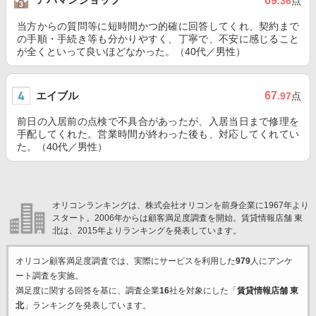
69
.36
点
当方からの質問等に短時間かつ的確に回答してくれ、契約まで
の手順・手続き等も分かりやすく、丁寧で、不安に感じること
が全くといって良いほどなかった。（40代／男性）
エイブル
67
.97
点
前日の入居前の点検で不具合があったが、入居当日まで修理を
手配してくれた。営業時間が終わった後も、対応してくれてい
た。（40代／男性）
オリコンランキングは、株式会社オリコンを前身企業に1967年より
スタート。2006年からは顧客満足度調査を開始。賃貸情報店舗 東
北は、2015年よりランキングを発表しています。
オリコン顧客満足度調査では、実際にサービスを利用した
979
人にアンケ
ート調査を実施。
満足度に関する回答を基に、調査企業
16
社を対象にした「
賃貸情報店舗 東
北
」ランキングを発表しています。