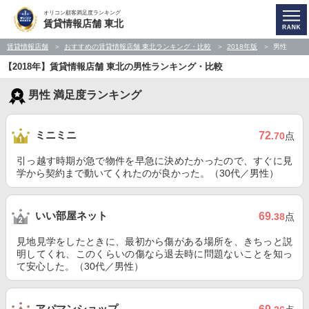
オリコン顧客満足度ランキング
賃貸情報店舗 東北
賃貸情報店舗
おすすめの賃貸情報店舗 東北ランキング・比較
2018年版
男性
【2018年】賃貸情報店舗 東北の男性ランキング・比較
男性 満足度ランキング
ミニミニ
72
.70
点
引っ越す時期が急で物件を早急に決めたかったので、すぐに見
学から契約まで動いてくれたのが良かった。（30代／男性）
いい部屋ネット
69
.38
点
見地見学をしたときに、最初から傷がある場所を、きちっと説
明してくれ、このくらいの傷なら退去時に問題ないことを知っ
て安心した。（30代／男性）
アパマンショップ