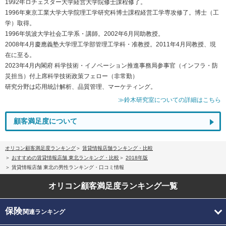
1992年ロチェスター大学経営大学院修士課程修了。
1996年東京工業大学大学院理工学研究科博士課程経営工学専攻修了。博士（工
学）取得。
1996年筑波大学社会工学系・講師。2002年6月同助教授。
2008年4月慶應義塾大学理工学部管理工学科・准教授。2011年4月同教授、現
在に至る。
2023年4月内閣府 科学技術・イノベーション推進事務局参事官（インフラ・防
災担当）付上席科学技術政策フェロー（非常勤）
研究分野は応用統計解析、品質管理、マーケティング。
≫鈴木研究室についての詳細はこちら
顧客満足度について
オリコン顧客満足度ランキング
賃貸情報店舗ランキング・比較
おすすめの賃貸情報店舗 東北ランキング・比較
2018年版
賃貸情報店舗 東北の男性ランキング・口コミ情報
オリコン顧客満足度
ランキング一覧
保険
関連ランキング