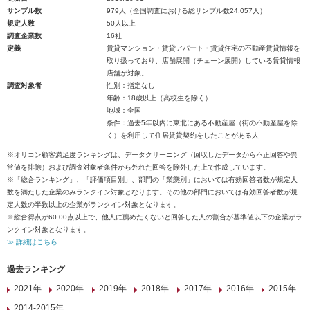
サンプル数
979人（全国調査における総サンプル数24,057人）
規定人数
50人以上
調査企業数
16社
定義
賃貸マンション・賃貸アパート・賃貸住宅の不動産賃貸情報を
取り扱っており、店舗展開（チェーン展開）している賃貸情報
店舗が対象。
調査対象者
性別：指定なし
年齢：18歳以上（高校生を除く）
地域：全国
条件：過去5年以内に東北にある不動産屋（街の不動産屋を除
く）を利用して住居賃貸契約をしたことがある人
※オリコン顧客満足度ランキングは、データクリーニング（回収したデータから不正回答や異
常値を排除）および調査対象者条件から外れた回答を除外した上で作成しています。
※「総合ランキング」、「評価項目別」、部門の「業態別」においては有効回答者数が規定人
数を満たした企業のみランクイン対象となります。その他の部門においては有効回答者数が規
定人数の半数以上の企業がランクイン対象となります。
※総合得点が60.00点以上で、他人に薦めたくないと回答した人の割合が基準値以下の企業がラ
ンクイン対象となります。
≫ 詳細はこちら
過去ランキング
2021年
2020年
2019年
2018年
2017年
2016年
2015年
2014-2015年