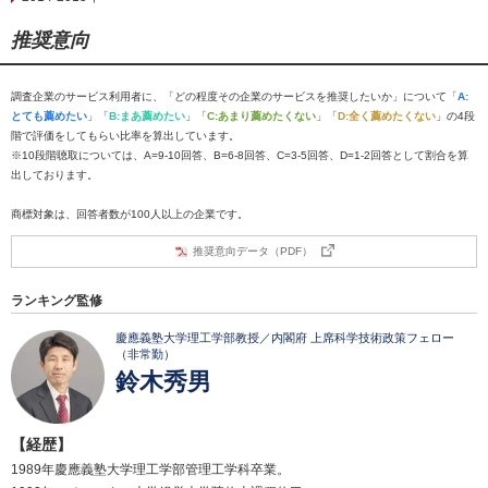
推奨意向
調査企業のサービス利用者に、「どの程度その企業のサービスを推奨したいか」について「
A:
とても薦めたい
」「
B:まあ薦めたい
」「
C:あまり薦めたくない
」「
D:全く薦めたくない
」の4段
階で評価をしてもらい比率を算出しています。
※10段階聴取については、A=9-10回答、B=6-8回答、C=3-5回答、D=1-2回答として割合を算
出しております。
商標対象は、回答者数が100人以上の企業です。
推奨意向データ（PDF）
ランキング監修
慶應義塾大学理工学部教授／内閣府 上席科学技術政策フェロー
（非常勤）
鈴木秀男
【経歴】
1989年慶應義塾大学理工学部管理工学科卒業。