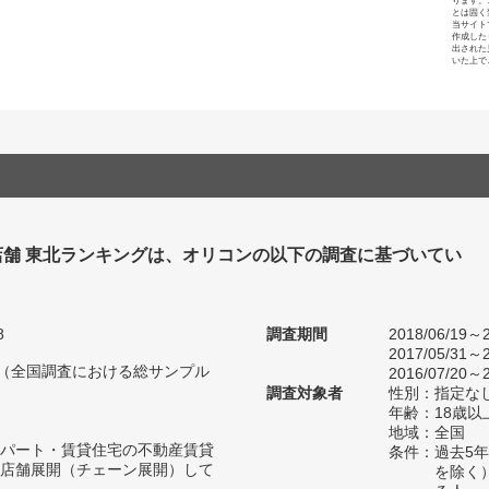
ります。
とは固く
当サイト
作成した
出された
いた上で
店舗 東北ランキングは、オリコンの以下の調査に基づいてい
8
調査期間
2018/06/19～2
2017/05/31～2
人（全国調査における総サンプル
2016/07/20～2
調査対象者
性別：指定な
年齢：18歳
地域：全国
パート・賃貸住宅の不動産賃貸
条件：過去5
店舗展開（チェーン展開）して
を除く