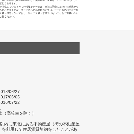
これらの情報を権利者の許可なく無断転載・複製などの二次利用を行うこ
禁じております。
で掲載しているすべての情報やデータは、当社の調査に基づいた結果から
ものとなりますが、サービスへの感想については、サービスの利用者が提
見解・感想となっており、当社の見解・意見ではないことをご理解いただ
ご覧ください。
018/06/27
017/06/05
016/07/22
し
以上（高校生を除く）
年以内に東北にある不動産屋（街の不動産屋
）を利用して住居賃貸契約をしたことがあ