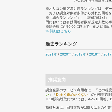
いる賃貸情報店舗が対象
※オリコン顧客満足度ランキングは、デー
および調査対象者条件から外れた回答を
※「総合ランキング」、「評価項目別」、
門においては有効回答者数が規定人数の半
※総合得点が60.00点以上で、他人に
≫ 詳細はこちら
過去ランキング
2021年
/
2020年
/
2019年
/
2018年
/
201
推奨意向
調査企業のサービス利用者に、「どの程度
い
」「
D:全く薦めたくない
」の4段階で評
※10段階聴取については、A=9-10回答、
商標対象は、回答者数が100人以上の企業