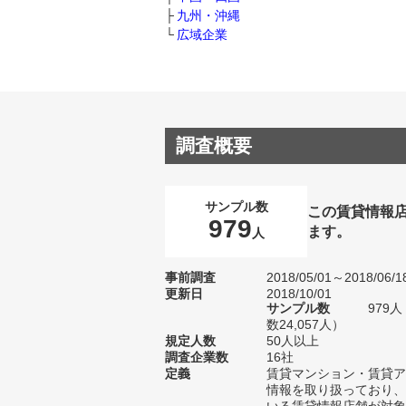
九州・沖縄
広域企業
調査概要
サンプル数
この賃貸情報
979
ます。
人
事前調査
2018/05/01～2018/06/1
更新日
2018/10/01
サンプル数
979
数24,057人）
規定人数
50人以上
調査企業数
16社
定義
賃貸マンション・賃貸ア
情報を取り扱っており、