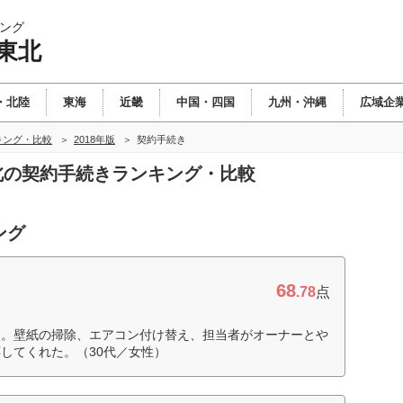
ング
東北
・北陸
東海
近畿
中国・四国
九州・沖縄
広域企
キング・比較
2018年版
契約手続き
東北の契約手続きランキング・比較
ング
68
.78
点
点。壁紙の掃除、エアコン付け替え、担当者がオーナーとや
してくれた。（30代／女性）