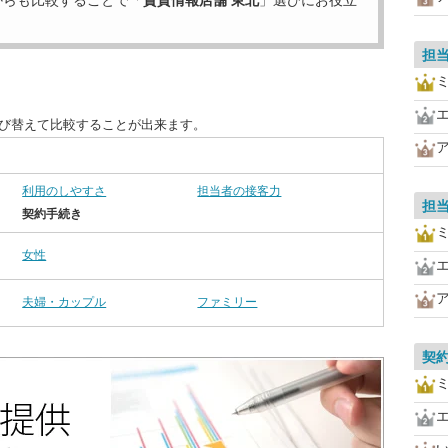
からも比較することで「
賃貸情報店舗 東北
」選びにお役立
担
並び替えて比較することが出来ます。
利用のしやすさ
担当者の接客力
担
契約手続き
女性
夫婦・カップル
ファミリー
契