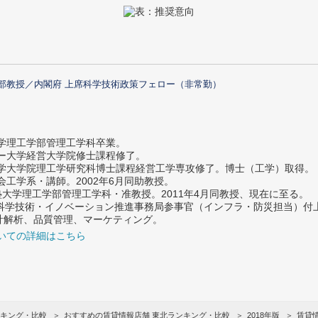
部教授／内閣府 上席科学技術政策フェロー（非常勤）
大学理工学部管理工学科卒業。
ター大学経営大学院修士課程修了。
大学大学院理工学研究科博士課程経営工学専攻修了。博士（工学）取得。
社会工学系・講師。2002年6月同助教授。
義塾大学理工学部管理工学科・准教授。2011年4月同教授、現在に至る。
府 科学技術・イノベーション推進事務局参事官（インフラ・防災担当）
計解析、品質管理、マーケティング。
いての詳細はこちら
キング・比較
おすすめの賃貸情報店舗 東北ランキング・比較
2018年版
賃貸