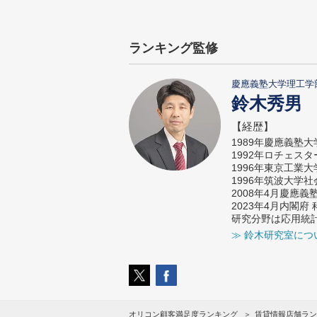
ランキング監修
慶應義塾大学理工学
鈴木秀男
【経歴】
1989年慶應義塾
1992年ロチェス
1996年東京工業
1996年筑波大学
2008年4月慶應
2023年4月内閣
研究分野は応用統
≫ 鈴木研究室につ
オリコン顧客満足度ランキング
賃貸情報店舗ラン