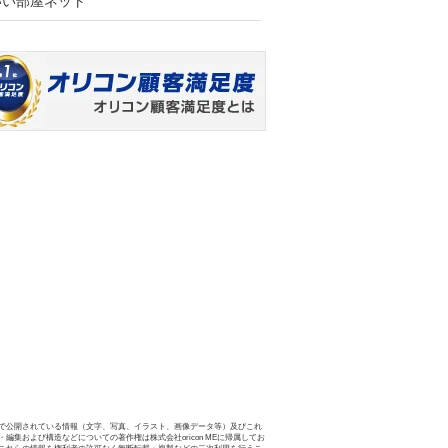
いい部屋ネット
で公開されている情報（文字、写真、イラスト、画像データ等）及びこれ
・編集および構造などについての著作権は株式会社oricon MEに帰属してお