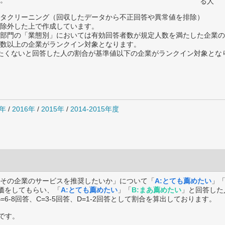
。
る人
タクリーニング（回収したデータから不正回答や異常値を排除）
除外した上で作成しています。
部門の「業態別」においては有効回答者数が規定人数を満たした企業の
数以上の企業がランクイン対象となります。
薦めたくないと回答した人の割合が基準値以下の企業がランクイン対象とな
7年
/
2016年
/
2015年
/
2014-2015年度
その企業のサービスを推奨したいか」について「
A:とても薦めたい
」
価をしてもらい、「
A:とても薦めたい
」「
B:まあ薦めたい
」と回答した
B=6-8回答、C=3-5回答、D=1-2回答として割合を算出しております。
です。