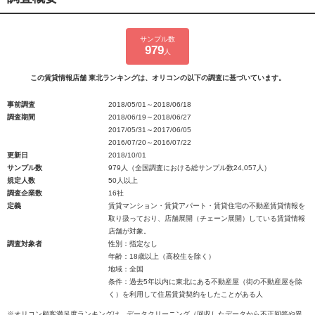
サンプル数
979
人
この賃貸情報店舗 東北ランキングは、オリコンの以下の調査に基づいています。
事前調査
2018/05/01～2018/06/18
調査期間
2018/06/19～2018/06/27
2017/05/31～2017/06/05
2016/07/20～2016/07/22
更新日
2018/10/01
サンプル数
979人（全国調査における総サンプル数24,057人）
規定人数
50人以上
調査企業数
16社
定義
賃貸マンション・賃貸アパート・賃貸住宅の不動産賃貸情報を
取り扱っており、店舗展開（チェーン展開）している賃貸情報
店舗が対象。
調査対象者
性別：指定なし
年齢：18歳以上（高校生を除く）
地域：全国
条件：過去5年以内に東北にある不動産屋（街の不動産屋を除
く）を利用して住居賃貸契約をしたことがある人
※オリコン顧客満足度ランキングは、データクリーニング（回収したデータから不正回答や異