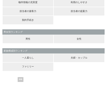
物件情報の充実度
利用のしやすさ
担当者の接客力
担当者の提案力
契約手続き
男女別ランキング
男性
女性
家族構成別ランキング
一人暮らし
夫婦・カップル
ファミリー
PR