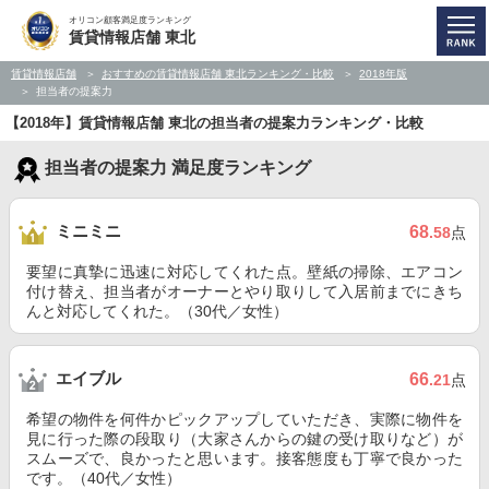
オリコン顧客満足度ランキング
賃貸情報店舗 東北
賃貸情報店舗
おすすめの賃貸情報店舗 東北ランキング・比較
2018年版
担当者の提案力
【2018年】賃貸情報店舗 東北の担当者の提案力ランキング・比較
担当者の提案力 満足度ランキング
ミニミニ
68
.58
点
要望に真摯に迅速に対応してくれた点。壁紙の掃除、エアコン
付け替え、担当者がオーナーとやり取りして入居前までにきち
んと対応してくれた。（30代／女性）
エイブル
66
.21
点
希望の物件を何件かピックアップしていただき、実際に物件を
見に行った際の段取り（大家さんからの鍵の受け取りなど）が
スムーズで、良かったと思います。接客態度も丁寧で良かった
です。（40代／女性）