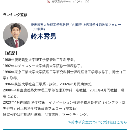
推奨意向データ（PDF）
ランキング監修
慶應義塾大学理工学部教授／内閣府 上席科学技術政策フェロー
（非常勤）
鈴木秀男
【経歴】
1989年慶應義塾大学理工学部管理工学科卒業。
1992年ロチェスター大学経営大学院修士課程修了。
1996年東京工業大学大学院理工学研究科博士課程経営工学専攻修了。博士（工
学）取得。
1996年筑波大学社会工学系・講師。2002年6月同助教授。
2008年4月慶應義塾大学理工学部管理工学科・准教授。2011年4月同教授、現
在に至る。
2023年4月内閣府 科学技術・イノベーション推進事務局参事官（インフラ・防
災担当）付上席科学技術政策フェロー（非常勤）
研究分野は応用統計解析、品質管理、マーケティング。
≫鈴木研究室についての詳細はこちら