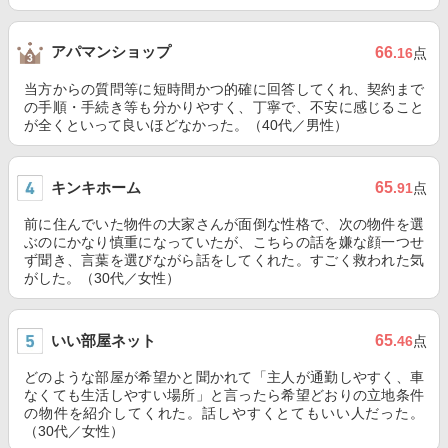
アパマンショップ
66
.16
点
当方からの質問等に短時間かつ的確に回答してくれ、契約まで
の手順・手続き等も分かりやすく、丁寧で、不安に感じること
が全くといって良いほどなかった。（40代／男性）
キンキホーム
65
.91
点
前に住んでいた物件の大家さんが面倒な性格で、次の物件を選
ぶのにかなり慎重になっていたが、こちらの話を嫌な顔一つせ
ず聞き、言葉を選びながら話をしてくれた。すごく救われた気
がした。（30代／女性）
いい部屋ネット
65
.46
点
どのような部屋が希望かと聞かれて「主人が通勤しやすく、車
なくても生活しやすい場所」と言ったら希望どおりの立地条件
の物件を紹介してくれた。話しやすくとてもいい人だった。
（30代／女性）