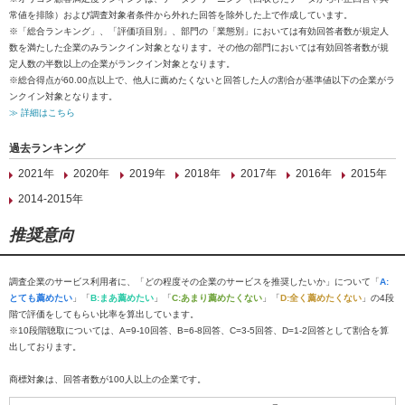
常値を排除）および調査対象者条件から外れた回答を除外した上で作成しています。
※「総合ランキング」、「評価項目別」、部門の「業態別」においては有効回答者数が規定人
数を満たした企業のみランクイン対象となります。その他の部門においては有効回答者数が規
定人数の半数以上の企業がランクイン対象となります。
※総合得点が60.00点以上で、他人に薦めたくないと回答した人の割合が基準値以下の企業がラ
ンクイン対象となります。
≫ 詳細はこちら
過去ランキング
2021年
2020年
2019年
2018年
2017年
2016年
2015年
2014-2015年
推奨意向
調査企業のサービス利用者に、「どの程度その企業のサービスを推奨したいか」について「
A:
とても薦めたい
」「
B:まあ薦めたい
」「
C:あまり薦めたくない
」「
D:全く薦めたくない
」の4段
階で評価をしてもらい比率を算出しています。
※10段階聴取については、A=9-10回答、B=6-8回答、C=3-5回答、D=1-2回答として割合を算
出しております。
商標対象は、回答者数が100人以上の企業です。