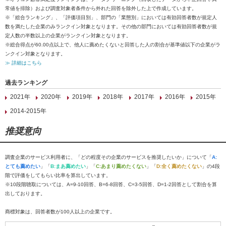
常値を排除）および調査対象者条件から外れた回答を除外した上で作成しています。
※「総合ランキング」、「評価項目別」、部門の「業態別」においては有効回答者数が規定人
数を満たした企業のみランクイン対象となります。その他の部門においては有効回答者数が規
定人数の半数以上の企業がランクイン対象となります。
※総合得点が60.00点以上で、他人に薦めたくないと回答した人の割合が基準値以下の企業がラ
ンクイン対象となります。
≫ 詳細はこちら
過去ランキング
2021年
2020年
2019年
2018年
2017年
2016年
2015年
2014-2015年
推奨意向
調査企業のサービス利用者に、「どの程度その企業のサービスを推奨したいか」について「
A:
とても薦めたい
」「
B:まあ薦めたい
」「
C:あまり薦めたくない
」「
D:全く薦めたくない
」の4段
階で評価をしてもらい比率を算出しています。
※10段階聴取については、A=9-10回答、B=6-8回答、C=3-5回答、D=1-2回答として割合を算
出しております。
商標対象は、回答者数が100人以上の企業です。