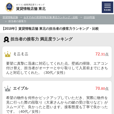
オリコン顧客満足度ランキング
賃貸情報店舗 東北
賃貸情報店舗
おすすめの賃貸情報店舗 東北ランキング・比較
2018年版
担当者の接客力
【2018年】賃貸情報店舗 東北の担当者の接客力ランキング・比較
担当者の接客力 満足度ランキング
ミニミニ
72
.31
点
要望に真摯に迅速に対応してくれた点。壁紙の掃除、エアコン
付け替え、担当者がオーナーとやり取りして入居前までにきち
んと対応してくれた。（30代／女性）
エイブル
70
.80
点
希望の物件を何件かピックアップしていただき、実際に物件を
見に行った際の段取り（大家さんからの鍵の受け取りなど）が
スムーズで、良かったと思います。接客態度も丁寧で良かった
です。（40代／女性）