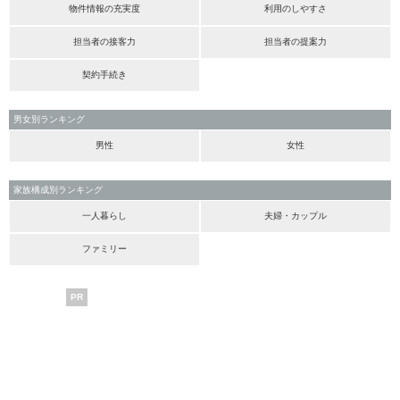
物件情報の充実度
利用のしやすさ
担当者の接客力
担当者の提案力
契約手続き
男女別ランキング
男性
女性
家族構成別ランキング
一人暮らし
夫婦・カップル
ファミリー
PR