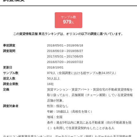
サンプル数
979
人
この賃貸情報店舗 東北ランキングは、オリコンの以下の調査に基づいています。
事前調査
2018/05/01～2018/06/18
調査期間
2018/06/19～2018/06/27
2017/05/31～2017/06/05
2016/07/20～2016/07/22
更新日
2018/10/01
サンプル数
979人（全国調査における総サンプル数24,057人）
規定人数
50人以上
調査企業数
16社
定義
賃貸マンション・賃貸アパート・賃貸住宅の不動産賃貸情報を
取り扱っており、店舗展開（チェーン展開）している賃貸情報
店舗が対象。
調査対象者
性別：指定なし
年齢：18歳以上（高校生を除く）
地域：全国
条件：過去5年以内に東北にある不動産屋（街の不動産屋を除
く）を利用して住居賃貸契約をしたことがある人
※オリコン顧客満足度ランキングは、データクリーニング（回収したデータから不正回答や異