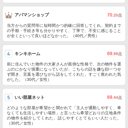
アパマンショップ
70
.20
点
当方からの質問等に短時間かつ的確に回答してくれ、契約まで
の手順・手続き等も分かりやすく、丁寧で、不安に感じること
が全くといって良いほどなかった。（40代／男性）
キンキホーム
69
.99
点
前に住んでいた物件の大家さんが面倒な性格で、次の物件を選
ぶのにかなり慎重になっていたが、こちらの話を嫌な顔一つせ
ず聞き、言葉を選びながら話をしてくれた。すごく救われた気
がした。（30代／女性）
いい部屋ネット
69
.44
点
どのような部屋が希望かと聞かれて「主人が通勤しやすく、車
なくても生活しやすい場所」と言ったら希望どおりの立地条件
の物件を紹介してくれた。話しやすくとてもいい人だった。
（30代／女性）