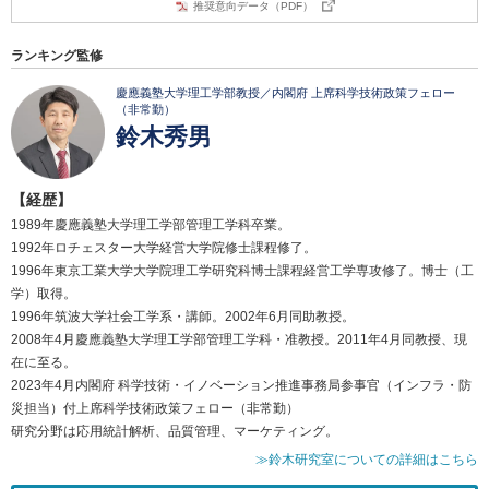
推奨意向データ（PDF）
ランキング監修
慶應義塾大学理工学部教授／内閣府 上席科学技術政策フェロー
（非常勤）
鈴木秀男
【経歴】
1989年慶應義塾大学理工学部管理工学科卒業。
1992年ロチェスター大学経営大学院修士課程修了。
1996年東京工業大学大学院理工学研究科博士課程経営工学専攻修了。博士（工
学）取得。
1996年筑波大学社会工学系・講師。2002年6月同助教授。
2008年4月慶應義塾大学理工学部管理工学科・准教授。2011年4月同教授、現
在に至る。
2023年4月内閣府 科学技術・イノベーション推進事務局参事官（インフラ・防
災担当）付上席科学技術政策フェロー（非常勤）
研究分野は応用統計解析、品質管理、マーケティング。
≫鈴木研究室についての詳細はこちら