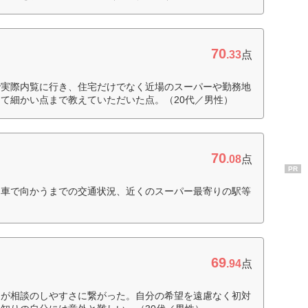
70
.33
点
で実際内覧に行き、住宅だけでなく近場のスーパーや勤務地
て細かい点まで教えていただいた点。（20代／男性）
70
.08
点
PR
に車で向かうまでの交通状況、近くのスーパー最寄りの駅等
69
.94
点
さが相談のしやすさに繋がった。自分の希望を遠慮なく初対