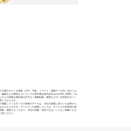
で公開されている情報（文字、写真、イラスト、画像データ等）及びこれ
・編集および構造などについての著作権は株式会社oricon MEに帰属してお
これらの情報を権利者の許可なく無断転載・複製などの二次利用を行うこ
禁じております。
で掲載しているすべての情報やデータは、当社の調査に基づいた結果から
ものとなりますが、サービスへの感想については、サービスの利用者が提
見解・感想となっており、当社の見解・意見ではないことをご理解いただ
ご覧ください。