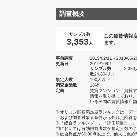
調査概要
サンプル数
この賃貸情報
3,353
ます。
人
事前調査
2019/02/11～2019/05/2
更新日
2019/10/01
サンプル数
3,3
数24,894人）
規定人数
100人以上
調査企業数
18社
定義
賃貸マンション・賃貸ア
情報を取り扱っており、
いる民間の賃貸情報店舗
※オリコン顧客満足度ランキングは、デー
および調査対象者条件から外れた回答を
※「総合ランキング」、「評価項目別」、
門においては有効回答者数が規定人数の半
※総合得点が60.00点以上で、他人に