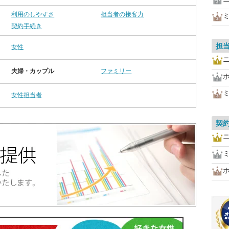
利用のしやすさ
担当者の接客力
契約手続き
担
女性
夫婦・カップル
ファミリー
女性担当者
契