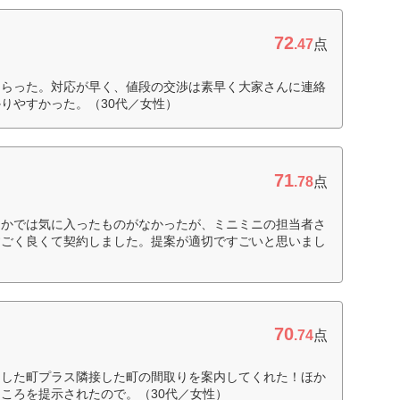
72
.47
点
もらった。対応が早く、値段の交渉は素早く大家さんに連絡
りやすかった。（30代／女性）
71
.78
点
なかでは気に入ったものがなかったが、ミニミニの担当者さ
すごく良くて契約しました。提案が適切ですごいと思いまし
70
.74
点
定した町プラス隣接した町の間取りを案内してくれた！ほか
ころを提示されたので。（30代／女性）