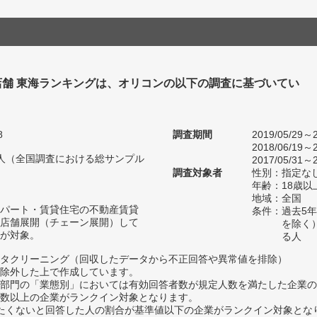
店舗 東海ランキングは、オリコンの以下の調査に基づいてい
8
調査期間
2019/05/29～2
2018/06/19～2
53人（全国調査における総サンプル
2017/05/31～2
調査対象者
性別：指定な
年齢：18歳
地域：全国
パート・賃貸住宅の不動産賃貸
条件：過去5
店舗展開（チェーン展開）して
を除く
が対象。
る人
タクリーニング（回収したデータから不正回答や異常値を排除）
除外した上で作成しています。
部門の「業態別」においては有効回答者数が規定人数を満たした企業の
数以上の企業がランクイン対象となります。
薦めたくないと回答した人の割合が基準値以下の企業がランクイン対象とな