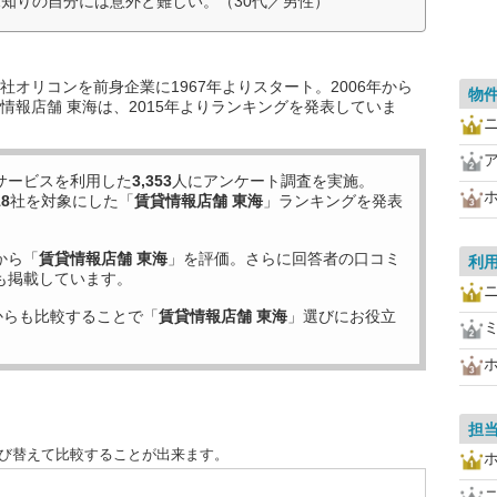
知りの自分には意外と難しい。（30代／男性）
オリコンを前身企業に1967年よりスタート。2006年から
物
情報店舗 東海は、2015年よりランキングを発表していま
サービスを利用した
3,353
人にアンケート調査を実施。
18
社を対象にした「
賃貸情報店舗 東海
」ランキングを発表
から「
賃貸情報店舗 東海
」を評価。さらに回答者の口コミ
利
も掲載しています。
からも比較することで「
賃貸情報店舗 東海
」選びにお役立
担
並び替えて比較することが出来ます。