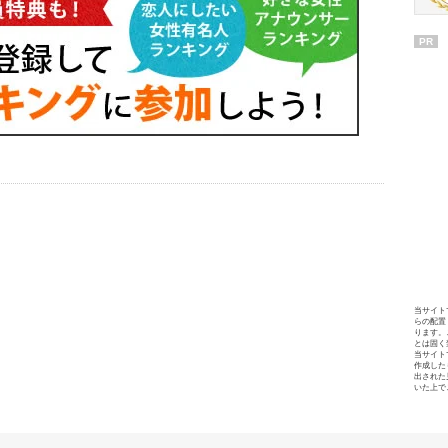
PR
当サイト
らの配置
ります。
とは固く
当サイト
作成した
出された
いた上で