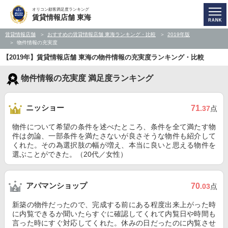
オリコン顧客満足度ランキング
賃貸情報店舗 東海
賃貸情報店舗
おすすめの賃貸情報店舗 東海ランキング・比較
2019年版
物件情報の充実度
【2019年】賃貸情報店舗 東海の物件情報の充実度ランキング・比較
物件情報の充実度 満足度ランキング
ニッショー
71
.37
点
物件について希望の条件を述べたところ、条件を全て満たす物
件は勿論、一部条件を満たさないが良さそうな物件も紹介して
くれた。その為選択肢の幅が増え、本当に良いと思える物件を
選ぶことができた。（20代／女性）
アパマンショップ
70
.03
点
新築の物件だったので、完成する前にある程度出来上がった時
に内覧できるか聞いたらすぐに確認してくれて内覧日や時間も
言った時にすぐ対応してくれた。休みの日だったのに内覧させ