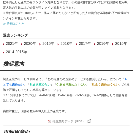
数を満たした企業のみランクイン対象となります。その他の部門においては有効回答者数が規
定人数の半数以上の企業がランクイン対象となります。
※総合得点が60.00点以上で、他人に薦めたくないと回答した人の割合が基準値以下の企業がラ
ンクイン対象となります。
≫ 詳細はこちら
過去ランキング
2021年
2020年
2019年
2018年
2017年
2016年
2015年
2014-2015年
推奨意向
調査企業のサービス利用者に、「どの程度その企業のサービスを推奨したいか」について「
A:
とても薦めたい
」「
B:まあ薦めたい
」「
C:あまり薦めたくない
」「
D:全く薦めたくない
」の4段
階で評価をしてもらい比率を算出しています。
※10段階聴取については、A=9-10回答、B=6-8回答、C=3-5回答、D=1-2回答として割合を算
出しております。
商標対象は、回答者数が100人以上の企業です。
推奨意向データ（PDF）
再利用意向