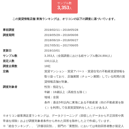
サンプル数
3,353
人
この賃貸情報店舗 東海ランキングは、オリコンの以下の調査に基づいています。
事前調査
2019/02/11～2019/05/28
調査期間
2019/05/29～2019/06/06
2018/06/19～2018/06/27
2017/05/31～2017/06/05
更新日
2019/10/01
サンプル数
3,353人（全国調査における総サンプル数24,894人）
規定人数
100人以上
調査企業数
18社
定義
賃貸マンション・賃貸アパート・賃貸住宅の不動産賃貸情報を
取り扱っており、店舗展開（チェーン展開）している民間の賃
貸情報店舗が対象。
調査対象者
性別：指定なし
年齢：18歳以上（高校生を除く）
地域：全国
条件：過去5年以内に東海にある不動産屋（街の不動産屋を除
く）を利用して住居賃貸契約をしたことがある人
※オリコン顧客満足度ランキングは、データクリーニング（回収したデータから不正回答や異
常値を排除）および調査対象者条件から外れた回答を除外した上で作成しています。
※「総合ランキング」、「評価項目別」、部門の「業態別」においては有効回答者数が規定人