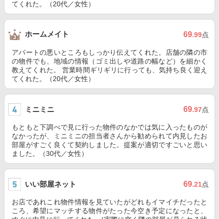
てくれた。（20代／女性）
ホームメイト
69
.99
点
アパートの悪いところもしっかり伝えてくれた。店舗の隣の市
の物件でも、地域の情報（ゴミ出しや道路の幅など）を細かく
教えてくれた。 営業時間ギリギリに行っても、気持ち良く迎え
てくれた。（20代／女性）
ミニミニ
69
.97
点
もともと下調べで見に行った物件のなかでは気に入ったものが
なかったが、ミニミニの担当者さんから勧められて内見したお
部屋がすごく良くて契約しました。提案が適切ですごいと思い
ました。（30代／女性）
いい部屋ネット
69
.21
点
お店であれこれ物件情報を見ていたがどれもイマイチだったと
ころ、希望にマッチする物件がたった今空き予定になったと、