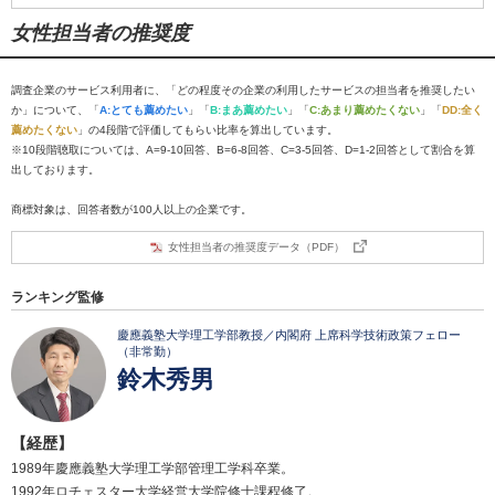
女性担当者の推奨度
調査企業のサービス利用者に、「どの程度その企業の利用したサービスの担当者を推奨したい
か」について、「
A:とても薦めたい
」「
B:まあ薦めたい
」「
C:あまり薦めたくない
」「
DD:全く
薦めたくない
」の4段階で評価してもらい比率を算出しています。
※10段階聴取については、A=9-10回答、B=6-8回答、C=3-5回答、D=1-2回答として割合を算
出しております。
商標対象は、回答者数が100人以上の企業です。
女性担当者の推奨度データ（PDF）
ランキング監修
慶應義塾大学理工学部教授／内閣府 上席科学技術政策フェロー
（非常勤）
鈴木秀男
【経歴】
1989年慶應義塾大学理工学部管理工学科卒業。
1992年ロチェスター大学経営大学院修士課程修了。