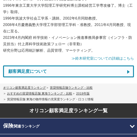
1996年東京工業大学大学院理工学研究科博士課程経営工学専攻修了。博士（工
学）取得。
1996年筑波大学社会工学系・講師。2002年6月同助教授。
2008年4月慶應義塾大学理工学部管理工学科・准教授。2011年4月同教授、現
在に至る。
2023年4月内閣府 科学技術・イノベーション推進事務局参事官（インフラ・防
災担当）付上席科学技術政策フェロー（非常勤）
研究分野は応用統計解析、品質管理、マーケティング。
≫鈴木研究室についての詳細はこちら
顧客満足度について
オリコン顧客満足度ランキング
賃貸情報店舗ランキング・比較
おすすめの賃貸情報店舗 東海ランキング・比較
2019年版
賃貸情報店舗 東海の物件情報の充実度ランキング・口コミ情報
オリコン顧客満足度
ランキング一覧
保険
関連ランキング