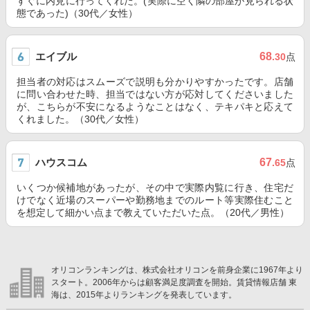
すぐに内見に行ってくれた。(実際に空く隣の部屋が見られる状
態であった)（30代／女性）
エイブル
68
.30
点
担当者の対応はスムーズで説明も分かりやすかったです。店舗
に問い合わせた時、担当ではない方が応対してくださいました
が、こちらが不安になるようなことはなく、テキパキと応えて
くれました。（30代／女性）
ハウスコム
67
.65
点
いくつか候補地があったが、その中で実際内覧に行き、住宅だ
けでなく近場のスーパーや勤務地までのルート等実際住むこと
を想定して細かい点まで教えていただいた点。（20代／男性）
オリコンランキングは、株式会社オリコンを前身企業に1967年より
スタート。2006年からは顧客満足度調査を開始。賃貸情報店舗 東
海は、2015年よりランキングを発表しています。