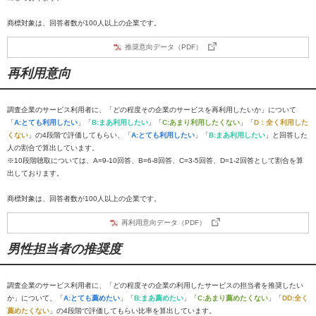
商標対象は、回答者数が100人以上の企業です。
推奨意向データ（PDF）
再利用意向
調査企業のサービス利用者に、「どの程度その企業のサービスを再利用したいか」について
「
A:とても利用したい
」「
B:まあ利用したい
」「
C:あまり利用したくない
」「
D：全く利用した
くない
」の4段階で評価してもらい、「
A:とても利用したい
」「
B:まあ利用したい
」と回答した
人の割合で算出しています。
※10段階聴取については、A=9-10回答、B=6-8回答、C=3-5回答、D=1-2回答として割合を算
出しております。
商標対象は、回答者数が100人以上の企業です。
再利用意向データ（PDF）
男性担当者の推奨度
調査企業のサービス利用者に、「どの程度その企業の利用したサービスの担当者を推奨したい
か」について、「
A:とても薦めたい
」「
B:まあ薦めたい
」「
C:あまり薦めたくない
」「
DD:全く
薦めたくない
」の4段階で評価してもらい比率を算出しています。