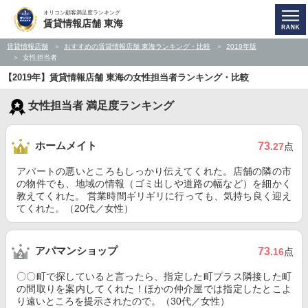
オリコン顧客満足度ランキング
賃貸情報店舗 東海
賃貸情報店舗
おすすめの賃貸情報店舗 東海ランキング・比較
2019年版
女性担当者
【2019年】賃貸情報店舗 東海の女性担当者ランキング・比較
女性担当者 満足度ランキング
ホームメイト
73
.27
点
アパートの悪いところもしっかり伝えてくれた。店舗の隣の市
の物件でも、地域の情報（ゴミ出しや道路の幅など）を細かく
教えてくれた。 営業時間ギリギリに行っても、気持ち良く迎え
てくれた。（20代／女性）
アパマンショップ
73
.16
点
〇〇町で探していると言ったら、指定した町プラス隣接した町
の間取りを案内してくれた！ほかの仲介屋では指定したとこよ
り遠いところを提示されたので。（30代／女性）