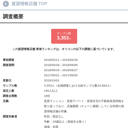
賃貸情報店舗 TOP
調査概要
サンプル数
3,353
人
この賃貸情報店舗 東海ランキングは、オリコンの以下の調査に基づいています。
事前調査
2019/02/11～2019/05/28
調査期間
2019/05/29～2019/06/06
2018/06/19～2018/06/27
2017/05/31～2017/06/05
更新日
2019/10/01
サンプル数
3,353人（全国調査における総サンプル数24,894人）
規定人数
100人以上
調査企業数
18社
定義
賃貸マンション・賃貸アパート・賃貸住宅の不動産賃貸情報を
取り扱っており、店舗展開（チェーン展開）している民間の賃
貸情報店舗が対象。
調査対象者
性別：指定なし
年齢：18歳以上（高校生を除く）
地域：全国