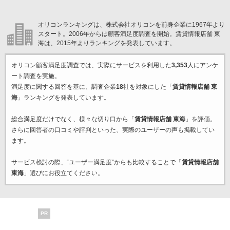
オリコンランキングは、株式会社オリコンを前身企業に1967年より
スタート。2006年からは顧客満足度調査を開始。賃貸情報店舗 東
海は、2015年よりランキングを発表しています。
オリコン顧客満足度調査では、実際にサービスを利用した
3,353
人にアンケ
ート調査を実施。
満足度に関する回答を基に、調査企業
18
社を対象にした「
賃貸情報店舗 東
海
」ランキングを発表しています。
総合満足度だけでなく、様々な切り口から「
賃貸情報店舗 東海
」を評価。
さらに回答者の口コミや評判といった、実際のユーザーの声も掲載してい
ます。
サービス検討の際、“ユーザー満足度”からも比較することで「
賃貸情報店舗
東海
」選びにお役立てください。
PR