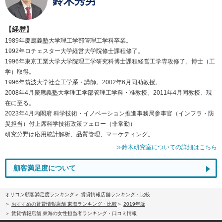
鈴木秀男
【経歴】
1989年慶應義塾大学理工学部管理工学科卒業。
1992年ロチェスター大学経営大学院修士課程修了。
1996年東京工業大学大学院理工学研究科博士課程経営工学専攻修了。博士（工
学）取得。
1996年筑波大学社会工学系・講師。2002年6月同助教授。
2008年4月慶應義塾大学理工学部管理工学科・准教授。2011年4月同教授、現
在に至る。
2023年4月内閣府 科学技術・イノベーション推進事務局参事官（インフラ・防
災担当）付上席科学技術政策フェロー（非常勤）
研究分野は応用統計解析、品質管理、マーケティング。
≫鈴木研究室についての詳細はこちら
顧客満足度について
オリコン顧客満足度ランキング
賃貸情報店舗ランキング・比較
おすすめの賃貸情報店舗 東海ランキング・比較
2019年版
賃貸情報店舗 東海の女性担当者ランキング・口コミ情報