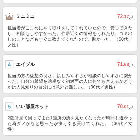
ミニミニ
72
.17
点
担当者がこまめにやり取りをしてくれていたので、安心できた
し、相談もしやすかった。住居近くの情報をくれたり、ゴミ出
しのことなどもすぐに教えてくれたので、助かった。（50代／
女性）
エイブル
71
.68
点
担当の方の愛想の良さ、親しみやすさが相談のしやすさに繋が
った。自分の希望を遠慮なく初対面の人に何でも言えるかどう
かは人見知りの自分には意外と難しい。（30代／男性）
いい部屋ネット
70
.01
点
2箇所見て回ってまた1箇所の所を見たくなったが時間も遅かっ
た為ダメかなと思ったが快く引き受けてくれた。（30代／女
性）