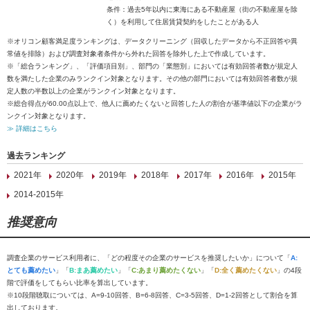
条件：過去5年以内に東海にある不動産屋（街の不動産屋を除
く）を利用して住居賃貸契約をしたことがある人
※オリコン顧客満足度ランキングは、データクリーニング（回収したデータから不正回答や異
常値を排除）および調査対象者条件から外れた回答を除外した上で作成しています。
※「総合ランキング」、「評価項目別」、部門の「業態別」においては有効回答者数が規定人
数を満たした企業のみランクイン対象となります。その他の部門においては有効回答者数が規
定人数の半数以上の企業がランクイン対象となります。
※総合得点が60.00点以上で、他人に薦めたくないと回答した人の割合が基準値以下の企業がラ
ンクイン対象となります。
≫ 詳細はこちら
過去ランキング
2021年
2020年
2019年
2018年
2017年
2016年
2015年
2014-2015年
推奨意向
調査企業のサービス利用者に、「どの程度その企業のサービスを推奨したいか」について「
A:
とても薦めたい
」「
B:まあ薦めたい
」「
C:あまり薦めたくない
」「
D:全く薦めたくない
」の4段
階で評価をしてもらい比率を算出しています。
※10段階聴取については、A=9-10回答、B=6-8回答、C=3-5回答、D=1-2回答として割合を算
出しております。