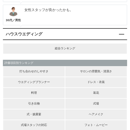
女性スタッフが良かったかも。
30代／男性
ハウスウエディング
総合ランキング
評価項目別ランキング
打ち合わせのしやすさ
サロンの雰囲気・清潔さ
ウエディングプランナー
ドレス・衣装
料理
装花
引き出物
式場
式・披露宴
ヘアメイク
式場スタッフの対応
フォト・ムービー