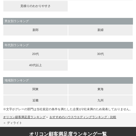
見積りのわかりやすさ
男女別ランキング
新郎
新婦
年代別ランキング
20代
30代
40代以上
地域別ランキング
関東
東海
近畿
九州
※文字がグレーの部門は当社規定の条件を満たした企業が2社未満のため発表しておりません。
オリコン顧客満足度ランキング
おすすめのハウスウエディングランキング・比較
ディライト
オリコン顧客満足度
ランキング一覧