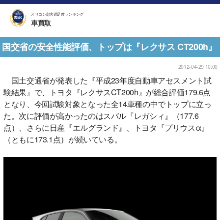
オリコン顧客満足度ランキング
車買取
国交省の安全性能評価、トップは『レクサス CT200h』
2012-04-29 10:00
国土交通省が発表した『平成23年度自動車アセスメント試
験結果』で、トヨタ『レクサスCT200h』が総合評価179.6点
となり、今回試験対象となった全14車種の中でトップに立っ
た。次に評価が高かったのはスバル『レガシィ』（177.6
点）、さらに日産『エルグランド』、トヨタ『プリウスα』
（ともに173.1点）が続いている。