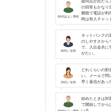
疑問点が出たら
の回答もかなり
難聴で電話が利
60代以上／男性
時は有人チャッ
ネットバンクの
のしやすさから
で、入出金共に
40代／女性
がたい。
どれくらいの割
い。メールで問
早く返信があっ
30代／女性
始めたときは対
で開始してから
いる。