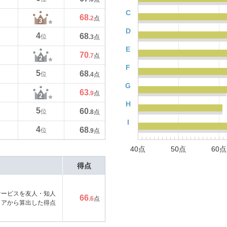
C
68
.2
点
D
4
68
位
.3
点
E
70
.7
点
F
5
68
位
.4
点
G
63
.9
点
H
5
60
位
.8
点
I
4
68
位
.9
点
40点
50点
60点
得点
サービスを友人・知人
66
.6
点
コアから算出した得点