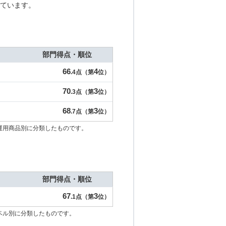
ています。
部門得点・順位
66
4
.4点（第
位）
70
3
.3点（第
位）
68
3
.7点（第
位）
運用商品別に分類したものです。
部門得点・順位
67
3
.1点（第
位）
ベル別に分類したものです。