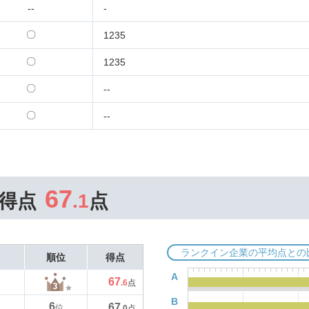
--
-
〇
1235
〇
1235
〇
--
〇
--
67
得点
.1
点
ランクイン企業の平均点との
順位
得点
A
67
.6
点
B
6
67
位
.0
点