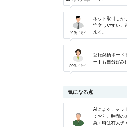
60代以上／男性
ネット取引しか
注文しやすい。
来る。
40代／男性
登録銘柄ボード
ートも自分好み
50代／女性
気になる点
AIによるチャ
ており、時間の
急ぐ時は有人チ