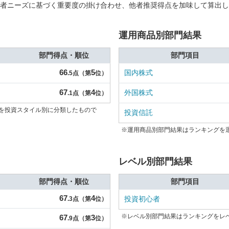
者ニーズに基づく重要度の掛け合わせ、他者推奨得点を加味して算出し
運用商品別部門結果
部門得点・順位
部門項目
66
5
国内株式
.5点（第
位）
67
4
外国株式
.1点（第
位）
を投資スタイル別に分類したもので
投資信託
※運用商品別部門結果はランキングを
レベル別部門結果
部門得点・順位
部門項目
67
4
投資初心者
.3点（第
位）
※レベル別部門結果はランキングをレ
67
3
.9点（第
位）