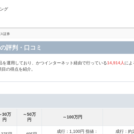
ング
ス証券
券の評判・口コミ
商品を運用しており、かつインターネット経由で行っている
14,914人
によ
項目の得点を紹介。
～30万
～50万
～100万円
円
円
成行：1,100円 指値：
成行：約定