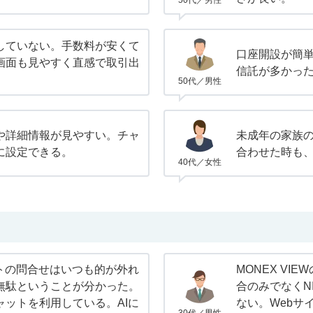
50代／男性
していない。手数料が安くて
口座開設が簡
画面も見やすく直感で取引出
信託が多かっ
50代／男性
や詳細情報が見やすい。チャ
未成年の家族
に設定できる。
合わせた時も
40代／女性
ットの問合せはいつも的が外れ
MONEX VI
無駄ということが分かった。
合のみでなくN
ャットを利用している。AIに
ない。Webサ