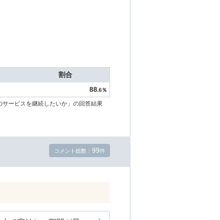
割合
88
.6％
のサービスを継続したいか」の回答結果
99
コメント総数：
件