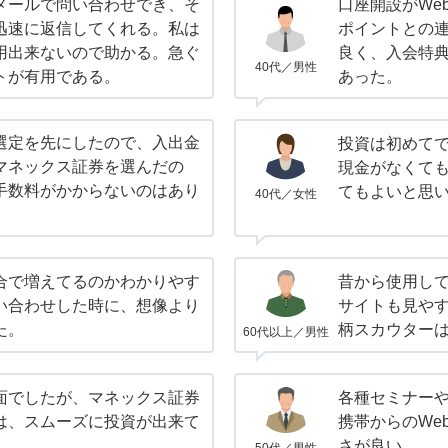
メールで問い合わせでき、そ
口座開設がWe
迅速に返信してくれる。私は
ポイントとの
用出来ないので助かる。急ぐ
良く、入会特典
40代／男性
トが有用である。
あった。
選定を先にしたので、入出金
投資は初めてで
マネックス証券を選んだの
現金がなくて
手数料がかからないのはあり
てもよいと思
40代／女性
合で増えてるのかわかりやす
昔から使用し
い合わせした時に、想像より
サイトも見や
た。
柄スカウター
60代以上／男性
面でしたが、マネックス証券
各種セミナー
は、スムーズに投資が出来て
携帯からのWe
さが良い。