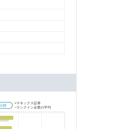
■
マネックス証券
比較
■
ランクイン企業の平均