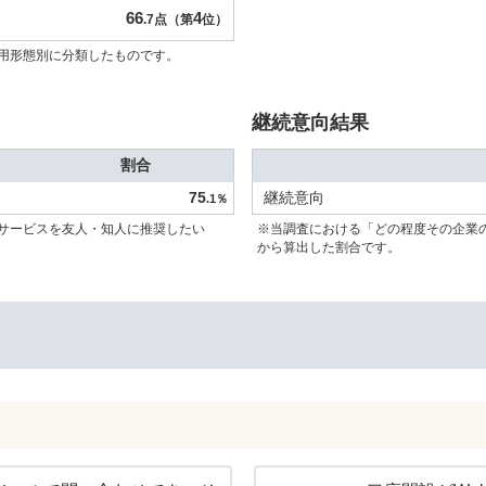
66
4
.7点（第
位）
用形態別に分類したものです。
継続意向結果
割合
75
継続意向
.1％
サービスを友人・知人に推奨したい
※当調査における「どの程度その企業
から算出した割合です。