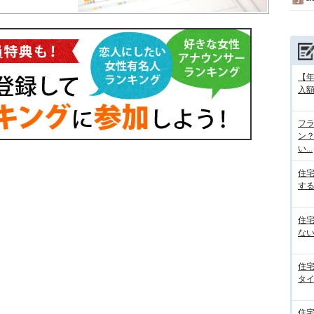
【
入額
フラ
ン
い...
住
する
住
ない
住
タイ
住