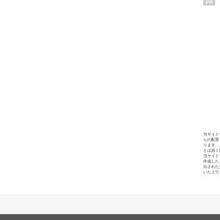
PR
当サイト
らの配置
ります。
とは固く
当サイト
作成した
出された
いた上で