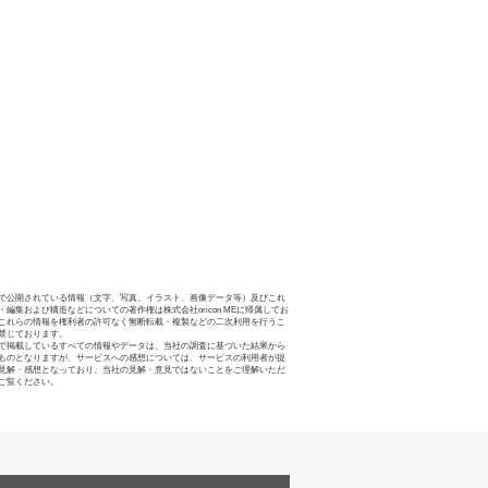
で公開されている情報（文字、写真、イラスト、画像データ等）及びこれ
・編集および構造などについての著作権は株式会社oricon MEに帰属してお
これらの情報を権利者の許可なく無断転載・複製などの二次利用を行うこ
禁じております。
で掲載しているすべての情報やデータは、当社の調査に基づいた結果から
ものとなりますが、サービスへの感想については、サービスの利用者が提
見解・感想となっており、当社の見解・意見ではないことをご理解いただ
ご覧ください。