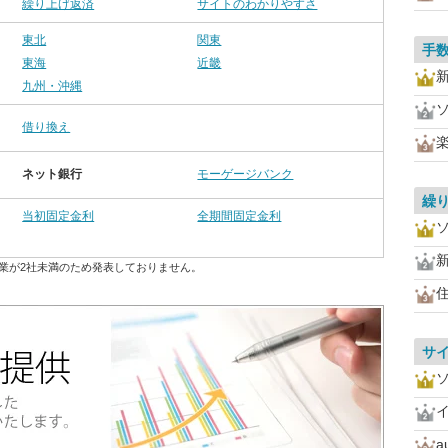
繰り上げ返済
サイトのわかりやすさ
東北
関東
手
東海
近畿
九州・沖縄
借り換え
ネット銀行
モーゲージバンク
繰
当初固定金利
全期間固定金利
業が2社未満のため発表しておりません。
住
サ