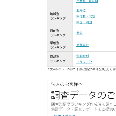
手数料・保証料
北海道
地域別
甲信越・北陸
ランキング
中国・四国
目的別
新規
ランキング
業態別
対面銀行
ランキング
変動金利
商品別
ランキング
フラット35
※文字がグレーの部門は当社規定の条件を満たした企