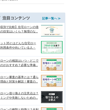
注目コンテンツ
記事一覧へ ≫
年収別で比較】住宅ローンの借
の目安はいくら？無理のな...
ット35とはどんな住宅ロー
？利用条件や向いている人・
宅ローンの相談はいつ・どこで
のがおすすめ？必要な準備...
宅ローン審査の基準とは？通ら
理由と対策を解説！審査の...
宅ローン借り換えの注意点は？
ミングや失敗しないための...
宅ローンの種類と特徴は？金利