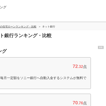
ング
の住宅ローンランキング・比較
ネット銀行
ット銀行ランキング・比較
PR
ング
72
.32
点
ら毎月一定額をソニー銀行へ自動入金するシステムが無料で
70
.76
点