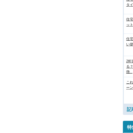
タイ
住
ット
住
い
2
る
徴...
こ
ー
記
特