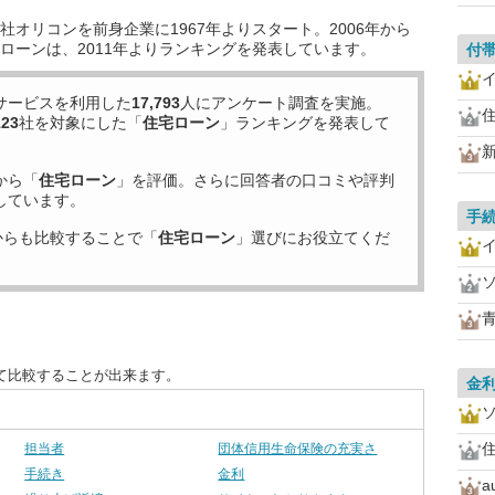
オリコンを前身企業に1967年よりスタート。2006年から
ローンは、2011年よりランキングを発表しています。
付
サービスを利用した
17,793
人にアンケート調査を実施。
住
123
社を対象にした「
住宅ローン
」ランキングを発表して
から「
住宅ローン
」を評価。さらに回答者の口コミや評判
しています。
手
からも比較することで「
住宅ローン
」選びにお役立てくだ
て比較することが出来ます。
金
住
担当者
団体信用生命保険の充実さ
手続き
金利