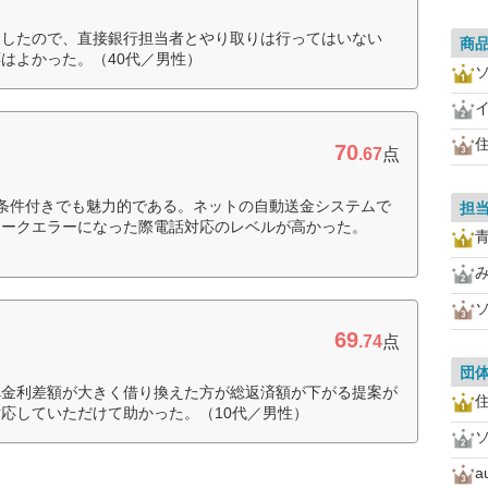
をしたので、直接銀行担当者とやり取りは行ってはいない
商
はよかった。（40代／男性）
住
70
.67
点
条件付きでも魅力的である。ネットの自動送金システムで
担
ワークエラーになった際電話対応のレベルが高かった。
69
.74
点
団
べ金利差額が大きく借り換えた方が総返済額が下がる提案が
住
応していただけて助かった。（10代／男性）