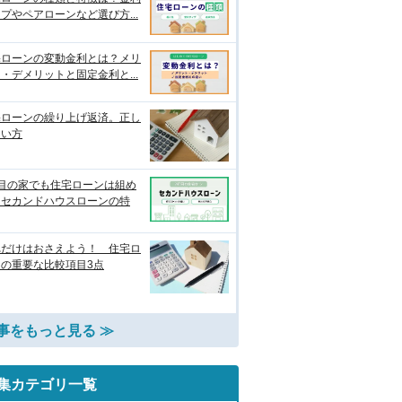
プやペアローンなど選び方...
宅ローンの変動金利とは？メリ
・デメリットと固定金利と...
宅ローンの繰り上げ返済。正し
使い方
軒目の家でも住宅ローンは組め
？セカンドハウスローンの特
れだけはおさえよう！ 住宅ロ
ンの重要な比較項目3点
事をもっと見る ≫
集カテゴリ一覧