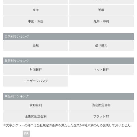
東海
近畿
中国・四国
九州・沖縄
目的別ランキング
新規
借り換え
業態別ランキング
対面銀行
ネット銀行
モーゲージバンク
商品別ランキング
変動金利
当初固定金利
全期間固定金利
フラット35
※文字がグレーの部門は当社規定の条件を満たした企業が2社未満のため発表しておりません。
PR