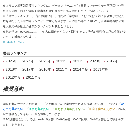
※オリコン顧客満足度ランキングは、データクリーニング（回収したデータから不正回答や異
常値を排除）および調査対象者条件から外れた回答を除外した上で作成しています。
※「総合ランキング」、「評価項目別」、部門の「業態別」においては有効回答者数が規定人
数を満たした企業のみランクイン対象となります。その他の部門においては有効回答者数が規
定人数の半数以上の企業がランクイン対象となります。
※総合得点が60.00点以上で、他人に薦めたくないと回答した人の割合が基準値以下の企業がラ
ンクイン対象となります。
≫ 詳細はこちら
過去ランキング
2025年
2024年
2023年
2022年
2021年
2020年
2019年
2018年
2017年
2016年
2015年
2014年度
2013年度
2012年度
2011年度
推奨意向
調査企業のサービス利用者に、「どの程度その企業のサービスを推奨したいか」について「
A:
とても薦めたい
」「
B:まあ薦めたい
」「
C:あまり薦めたくない
」「
D:全く薦めたくない
」の4段
階で評価をしてもらい比率を算出しています。
※10段階聴取については、A=9-10回答、B=6-8回答、C=3-5回答、D=1-2回答として割合を算
出しております。