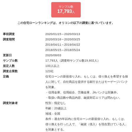
サンプル数
17,793
人
この住宅ローンランキングは、オリコンの以下の調査に基づいています。
事前調査
2020/01/15～2020/03/13
調査期間
2020/03/16～2020/03/25
2019/04/11～2019/04/22
2018/05/15～2018/05/24
更新日
2020/08/03
サンプル数
17,793人（調査時サンプル数19,602人）
規定人数
100人以上
調査企業数
123社
定義
住宅ローンの新規借り入れ、もしくは、借り換えを希望する個
人に対して、自社商品を提供する銀行またはモーゲージバンク
を対象。
・信用金庫、信用組合、労働金庫、JAバンクは対象外。
・取扱い商品数や商品内容、融資対応エリアは問わない。
調査対象者
性別：指定なし
年齢：20歳以上
地域：全国
条件：過去5年以内に住宅ローンの新規借り入れ、もしくは、
借り換えを行った人で、「融資（借入）を現在受けている人」
を対象とする。