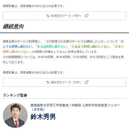
商標対象は、回答者数が100人以上の企業です。
推奨意向データ（PDF）
継続意向
調査企業のサービス利用者に、「どの程度その企業のサービスを継続したいか」について「
A:
とても利用し続けたい
」「
B:まあ利用し続けたい
」「
C:あまり利用し続けたくない
」「
D:全く
利用し続けたくない
」の4段階で評価をしてもらい比率を算出しています。
※10段階聴取については、A=9-10回答、B=6-8回答、C=3-5回答、D=1-2回答として割合を算
出しております。
商標対象は、回答者数が100人以上の企業です。
継続意向データ（PDF）
ランキング監修
慶應義塾大学理工学部教授／内閣府 上席科学技術政策フェロー
（非常勤）
鈴木秀男