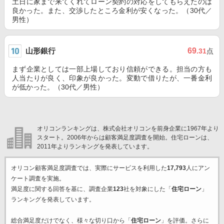
土日に家まで来てくれてローン契約の対応をしてもらえたのは
良かった。また、交渉したところ金利が安くなった。（30代／
男性）
山形銀行
69
.31
点
まず企業としては一部上場しており信頼ができる。担当の方も
人当たりが良く、印象が良かった。変動で借りたが、一番金利
が低かった。（30代／男性）
オリコンランキングは、株式会社オリコンを前身企業に1967年より
スタート。2006年からは顧客満足度調査を開始。住宅ローンは、
2011年よりランキングを発表しています。
オリコン顧客満足度調査では、実際にサービスを利用した
17,793
人にアン
ケート調査を実施。
満足度に関する回答を基に、調査企業
123
社を対象にした「
住宅ローン
」
ランキングを発表しています。
総合満足度だけでなく、様々な切り口から「
住宅ローン
」を評価。さらに