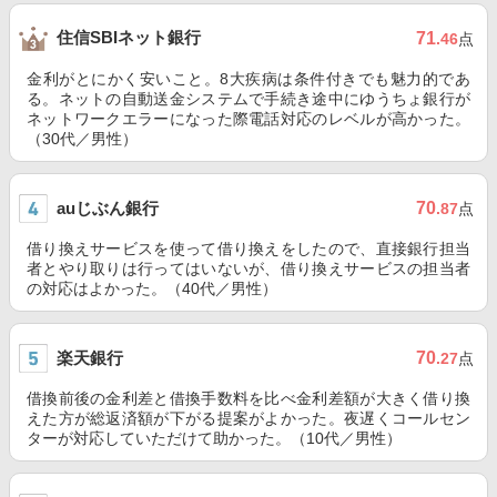
住信SBIネット銀行
71
.46
点
金利がとにかく安いこと。8大疾病は条件付きでも魅力的であ
る。ネットの自動送金システムで手続き途中にゆうちょ銀行が
ネットワークエラーになった際電話対応のレベルが高かった。
（30代／男性）
auじぶん銀行
70
.87
点
借り換えサービスを使って借り換えをしたので、直接銀行担当
者とやり取りは行ってはいないが、借り換えサービスの担当者
の対応はよかった。（40代／男性）
楽天銀行
70
.27
点
借換前後の金利差と借換手数料を比べ金利差額が大きく借り換
えた方が総返済額が下がる提案がよかった。夜遅くコールセン
ターが対応していただけて助かった。（10代／男性）