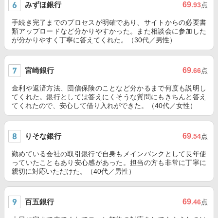
みずほ銀行
69
.93
点
手続き完了までのプロセスが明確であり、サイトからの必要書
類アップロードなど分かりやすかった。また相談会に参加した
が分かりやすく丁寧に答えてくれた。（30代／男性）
宮崎銀行
69
.66
点
金利や返済方法、団信保険のことなど分かるまで何度も説明し
てくれた。銀行としては答えにくそうな質問にもきちんと答え
てくれたので、安心して借り入れができた。（40代／女性）
りそな銀行
69
.54
点
勤めている会社の取引銀行で自身もメインバンクとして長年使
っていたこともあり安心感があった。担当の方も非常に丁寧に
親切に対応いただけた。（40代／男性）
百五銀行
69
.46
点