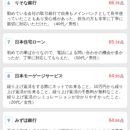
りそな銀行
66
.35
点
勤めている会社の取引銀行で自身もメインバンクとして長年使
っていたこともあり安心感があった。担当の方も非常に丁寧に
親切に対応いただけた。（40代／男性）
日本住宅ローン
65
.16
点
初めての事ばかりなので、電話による問い合わせの機会が多か
ったが、丁寧に対応してもらえた。（50代／男性）
日本モーゲージサービス
64
.95
点
繰り上げ返済をする際にネットで出来ること。10万円から繰り
上げ返済が出来ること。繰り上げ返済の手数料が無料なこと。
繰り上げ返済のシミュレーションが分かりやすかったこと。
（20代／女性）
みずほ銀行
64
.66
点