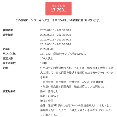
サンプル数
17,793
人
この住宅ローンランキングは、オリコンの以下の調査に基づいています。
事前調査
2020/01/15～2020/03/13
調査期間
2020/03/16～2020/03/25
2019/04/11～2019/04/22
2018/05/15～2018/05/24
更新日
2020/08/03
サンプル数
17,793人（調査時サンプル数19,602人）
規定人数
100人以上
調査企業数
123社
定義
住宅ローンの新規借り入れ、もしくは、借り換えを希望する個
人に対して、自社商品を提供する銀行またはモーゲージバンク
を対象。
・信用金庫、信用組合、労働金庫、JAバンクは対象外。
・取扱い商品数や商品内容、融資対応エリアは問わない。
調査対象者
性別：指定なし
年齢：20歳以上
地域：全国
条件：過去5年以内に住宅ローンの新規借り入れ、もしくは、
借り換えを行った人で、「融資（借入）を現在受けている人」
を対象とする。