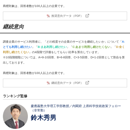
商標対象は、回答者数が100人以上の企業です。
推奨意向データ（PDF）
継続意向
調査企業のサービス利用者に、「どの程度その企業のサービスを継続したいか」について「
A:
とても利用し続けたい
」「
B:まあ利用し続けたい
」「
C:あまり利用し続けたくない
」「
D:全く
利用し続けたくない
」の4段階で評価をしてもらい比率を算出しています。
※10段階聴取については、A=9-10回答、B=6-8回答、C=3-5回答、D=1-2回答として割合を算
出しております。
商標対象は、回答者数が100人以上の企業です。
継続意向データ（PDF）
ランキング監修
慶應義塾大学理工学部教授／内閣府 上席科学技術政策フェロー
（非常勤）
鈴木秀男