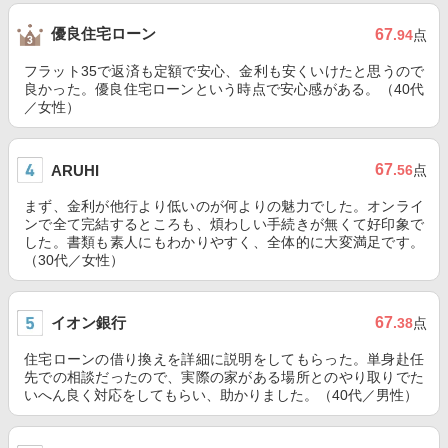
優良住宅ローン
67
.94
点
フラット35で返済も定額で安心、金利も安くいけたと思うので
良かった。優良住宅ローンという時点で安心感がある。（40代
／女性）
67
ARUHI
.56
点
まず、金利が他行より低いのが何よりの魅力でした。オンライ
ンで全て完結するところも、煩わしい手続きが無くて好印象で
した。書類も素人にもわかりやすく、全体的に大変満足です。
（30代／女性）
イオン銀行
67
.38
点
住宅ローンの借り換えを詳細に説明をしてもらった。単身赴任
先での相談だったので、実際の家がある場所とのやり取りでた
いへん良く対応をしてもらい、助かりました。（40代／男性）