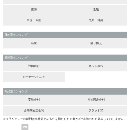
東海
近畿
中国・四国
九州・沖縄
目的別ランキング
新規
借り換え
業態別ランキング
対面銀行
ネット銀行
モーゲージバンク
商品別ランキング
変動金利
当初固定金利
全期間固定金利
フラット35
※文字がグレーの部門は当社規定の条件を満たした企業が2社未満のため発表しておりません。
PR