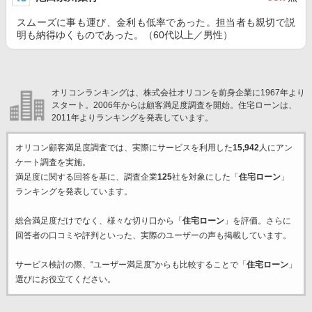
スムーズに事も運び、金利も低率であった。担当者も親切で説
明も納得ゆくものであった。（60代以上／男性）
オリコンランキングは、株式会社オリコンを前身企業に1967年より
スタート。2006年からは顧客満足度調査を開始。住宅ローンは、
2011年よりランキングを発表しています。
オリコン顧客満足度調査では、実際にサービスを利用した
15,942
人にアン
ケート調査を実施。
満足度に関する回答を基に、調査企業
125
社を対象にした「
住宅ローン
」
ランキングを発表しています。
総合満足度だけでなく、様々な切り口から「
住宅ローン
」を評価。さらに
回答者の口コミや評判といった、実際のユーザーの声も掲載しています。
サービス検討の際、“ユーザー満足度”からも比較することで「
住宅ローン
」
選びにお役立てください。