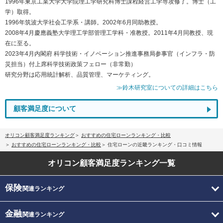
1996年東京工業大学大学院理工学研究科博士課程経営工学専攻修了。博士（工
学）取得。
1996年筑波大学社会工学系・講師。2002年6月同助教授。
2008年4月慶應義塾大学理工学部管理工学科・准教授。2011年4月同教授、現
在に至る。
2023年4月内閣府 科学技術・イノベーション推進事務局参事官（インフラ・防
災担当）付上席科学技術政策フェロー（非常勤）
研究分野は応用統計解析、品質管理、マーケティング。
≫鈴木研究室についての詳細はこちら
顧客満足度について
オリコン顧客満足度ランキング
おすすめの住宅ローンランキング・比較
おすすめの住宅ローンランキング・比較
住宅ローンの近畿ランキング・口コミ情報
オリコン顧客満足度
ランキング一覧
保険
関連ランキング
金融
関連ランキング