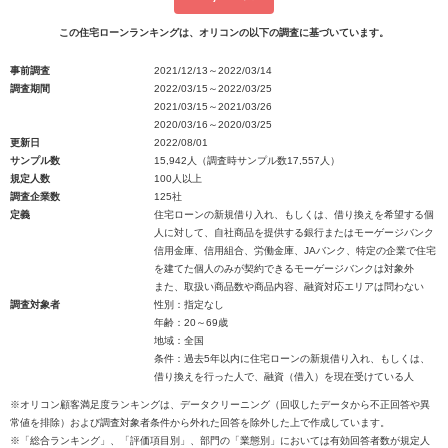
この住宅ローンランキングは、オリコンの以下の調査に基づいています。
事前調査
2021/12/13～2022/03/14
調査期間
2022/03/15～2022/03/25
2021/03/15～2021/03/26
2020/03/16～2020/03/25
更新日
2022/08/01
サンプル数
15,942人（調査時サンプル数17,557人）
規定人数
100人以上
調査企業数
125社
定義
住宅ローンの新規借り入れ、もしくは、借り換えを希望する個
人に対して、自社商品を提供する銀行またはモーゲージバンク
信用金庫、信用組合、労働金庫、JAバンク、特定の企業で住宅
を建てた個人のみが契約できるモーゲージバンクは対象外
また、取扱い商品数や商品内容、融資対応エリアは問わない
調査対象者
性別：指定なし
年齢：20～69歳
地域：全国
条件：過去5年以内に住宅ローンの新規借り入れ、もしくは、
借り換えを行った人で、融資（借入）を現在受けている人
※オリコン顧客満足度ランキングは、データクリーニング（回収したデータから不正回答や異
常値を排除）および調査対象者条件から外れた回答を除外した上で作成しています。
※「総合ランキング」、「評価項目別」、部門の「業態別」においては有効回答者数が規定人