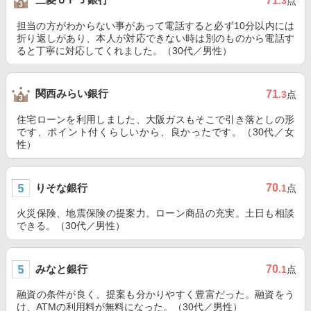
71
.3
点
担当の方がわからない事があって電話すると必ず10分以内には
折り返しがあり、本人が対応できない時は別のものから電話す
ると丁寧に対応してくれました。（30代／男性）
関西みらい銀行
71
.3
点
住宅ローンを利用しました、大阪ガスもそこで引き落としの形
です、ポイント付くらしいから、良かったです。（30代／女
性）
りそな銀行
70
.1
点
火災保険、地震保険の提案力。ローン商品の充実。土日も相談
できる。（30代／男性）
みなと銀行
70
.1
点
融資の条件が良く、提案も分かりやすく豊富だった。融資をう
け、ATMの利用料が無料になった。（30代／男性）