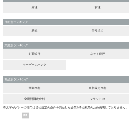
男性
女性
目的別ランキング
新規
借り換え
業態別ランキング
対面銀行
ネット銀行
モーゲージバンク
商品別ランキング
変動金利
当初固定金利
全期間固定金利
フラット35
※文字がグレーの部門は当社規定の条件を満たした企業が2社未満のため発表しておりません。
PR