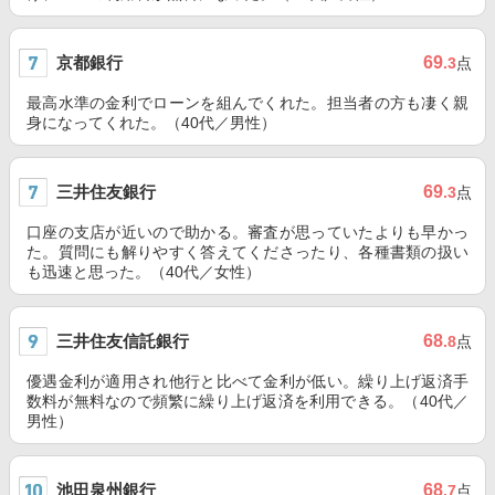
京都銀行
69
.3
点
最高水準の金利でローンを組んでくれた。担当者の方も凄く親
身になってくれた。（40代／男性）
三井住友銀行
69
.3
点
口座の支店が近いので助かる。審査が思っていたよりも早かっ
た。質問にも解りやすく答えてくださったり、各種書類の扱い
も迅速と思った。（40代／女性）
三井住友信託銀行
68
.8
点
優遇金利が適用され他行と比べて金利が低い。繰り上げ返済手
数料が無料なので頻繁に繰り上げ返済を利用できる。（40代／
男性）
池田泉州銀行
68
.7
点