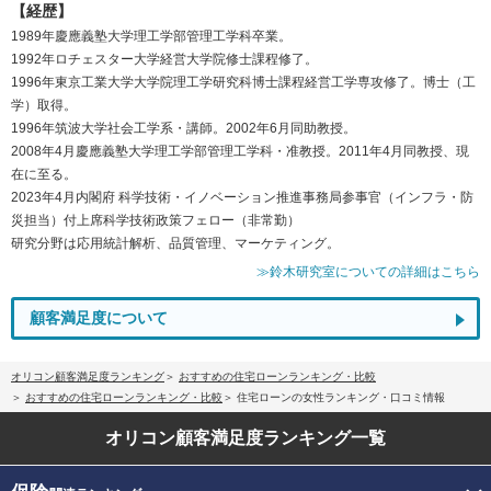
【経歴】
1989年慶應義塾大学理工学部管理工学科卒業。
1992年ロチェスター大学経営大学院修士課程修了。
1996年東京工業大学大学院理工学研究科博士課程経営工学専攻修了。博士（工
学）取得。
1996年筑波大学社会工学系・講師。2002年6月同助教授。
2008年4月慶應義塾大学理工学部管理工学科・准教授。2011年4月同教授、現
在に至る。
2023年4月内閣府 科学技術・イノベーション推進事務局参事官（インフラ・防
災担当）付上席科学技術政策フェロー（非常勤）
研究分野は応用統計解析、品質管理、マーケティング。
≫鈴木研究室についての詳細はこちら
顧客満足度について
オリコン顧客満足度ランキング
おすすめの住宅ローンランキング・比較
おすすめの住宅ローンランキング・比較
住宅ローンの女性ランキング・口コミ情報
オリコン顧客満足度
ランキング一覧