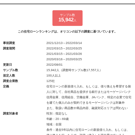
サンプル数
15,942
人
この住宅ローンランキングは、オリコンの以下の調査に基づいています。
事前調査
2021/12/13～2022/03/14
調査期間
2022/03/15～2022/03/25
2021/03/15～2021/03/26
2020/03/16～2020/03/25
更新日
2022/08/01
サンプル数
15,942人（調査時サンプル数17,557人）
規定人数
100人以上
調査企業数
125社
定義
住宅ローンの新規借り入れ、もしくは、借り換えを希望する個
人に対して、自社商品を提供する銀行またはモーゲージバンク
信用金庫、信用組合、労働金庫、JAバンク、特定の企業で住宅
を建てた個人のみが契約できるモーゲージバンクは対象外
また、取扱い商品数や商品内容、融資対応エリアは問わない
調査対象者
性別：指定なし
年齢：20～69歳
地域：全国
条件：過去5年以内に住宅ローンの新規借り入れ、もしくは、