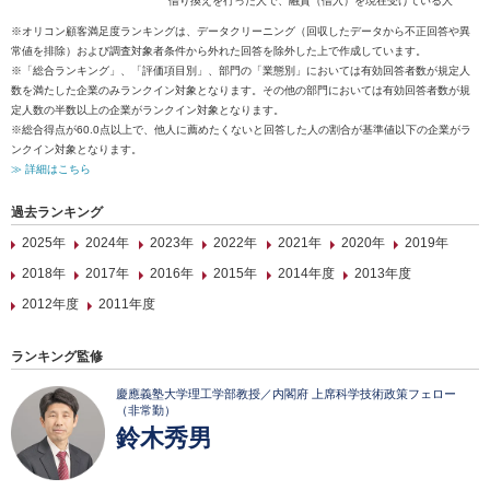
借り換えを行った人で、融資（借入）を現在受けている人
※オリコン顧客満足度ランキングは、データクリーニング（回収したデータから不正回答や異
常値を排除）および調査対象者条件から外れた回答を除外した上で作成しています。
※「総合ランキング」、「評価項目別」、部門の「業態別」においては有効回答者数が規定人
数を満たした企業のみランクイン対象となります。その他の部門においては有効回答者数が規
定人数の半数以上の企業がランクイン対象となります。
※総合得点が60.0点以上で、他人に薦めたくないと回答した人の割合が基準値以下の企業がラ
ンクイン対象となります。
≫ 詳細はこちら
過去ランキング
2025年
2024年
2023年
2022年
2021年
2020年
2019年
2018年
2017年
2016年
2015年
2014年度
2013年度
2012年度
2011年度
ランキング監修
慶應義塾大学理工学部教授／内閣府 上席科学技術政策フェロー
（非常勤）
鈴木秀男