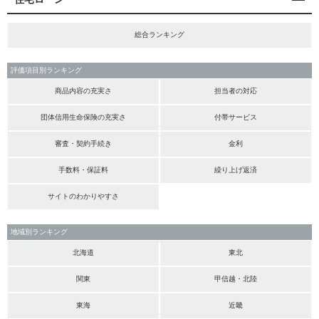
総合ランキング
評価項目別ランキング
商品内容の充実さ
担当者の対応
団体信用生命保険の充実さ
付帯サービス
審査・契約手続き
金利
手数料・保証料
繰り上げ返済
サイトのわかりやすさ
地域別ランキング
北海道
東北
関東
甲信越・北陸
東海
近畿