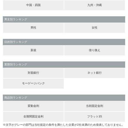
中国・四国
九州・沖縄
男女別ランキング
男性
女性
目的別ランキング
新規
借り換え
業態別ランキング
対面銀行
ネット銀行
モーゲージバンク
商品別ランキング
変動金利
当初固定金利
全期間固定金利
フラット35
※文字がグレーの部門は当社規定の条件を満たした企業が2社未満のため発表しておりません。