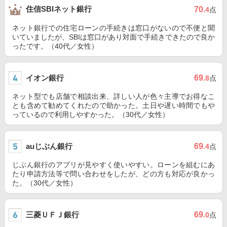
住信SBIネット銀行
70
.4
点
ネット銀行での住宅ローンの手続きは窓口がないので不便と聞
いていましたが、SBIは窓口があり対面で手続きできたので良か
ったです。（40代／女性）
イオン銀行
69
.8
点
ネット型でも店舗で相談出来、詳しい人が色々主導でお得なこ
とも含めて勧めてくれたので助かった。土日や遅い時間でもや
っているので利用しやすかった。（30代／女性）
auじぶん銀行
69
.4
点
じぶん銀行のアプリが見やすく使いやすい。ローンを組むにあ
たり申請方法等で問い合わせをしたが、どの方も対応が良かっ
た。（30代／女性）
三菱ＵＦＪ銀行
69
.0
点