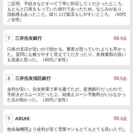
ご説明、手続きなどすべて丁寧に対応してくださったところ。
もともと口座をもっていた銀行であったため、なじみがあり、
信頼感もあったこと。繰り上げ返済もしやすいところ。（50代
／女性）
三井住友銀行
68
.9
点
口座の支店が近いので助かる。審査が思っていたよりも早かっ
た。質問にも解りやすく答えてくださったり、各種書類の扱い
も迅速と思った。（40代／女性）
三井住友信託銀行
68
.5
点
金利が安い。住友林業で家を建てたが、提携銀行だったので、
手続きがスムーズだった上、組換えローン手数料がいらなかっ
た点が助かった。（30代／女性）
68
ARUHI
.3
点
他金融機関より金利が安く営業マンもとてもとても良い人でし