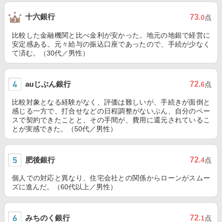
十六銀行
73
.0
点
比較した金融機関と比べ金利が安かった。地元の地銀で経営に
安定感ある。元々給与の振込口座であったので、手続が少なく
て済む。（30代／男性）
auじぶん銀行
72
.6
点
比較対象となる経験がなく、評価は難しいが、手続きが面倒と
感じる一方で、打合せなどの日程調整がないぶん、自分のペー
スで契約できたことと、その手間が、費用に還元されているこ
とが実感できた。（50代／男性）
肥後銀行
72
.4
点
個人での対応と異なり、住宅会社との関係からローンがスムー
ズに進んだ。（60代以上／男性）
みちのく銀行
72
.1
点