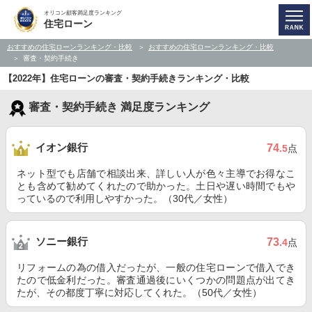
オリコン顧客満足度ランキング
住宅ローン
おすすめの住宅ローンランキング・比較
おすすめの住宅ローンランキング・比較
審査・契約手続き
【2022年】住宅ローンの審査・契約手続きランキング・比較
審査・契約手続き 満足度ランキング
イオン銀行
74
.5
点
ネット型でも店舗で相談出来、詳しい人が色々主導でお得なこ
とも含めて勧めてくれたので助かった。土日や遅い時間でもや
っているので利用しやすかった。（30代／女性）
ソニー銀行
73
.4
点
リフォームの為の借入だったが、一般の住宅ローンで借入でき
たので低金利だった。審査通過後にいくつかの問題点が出てき
たが、その都度丁寧に対応してくれた。（50代／女性）