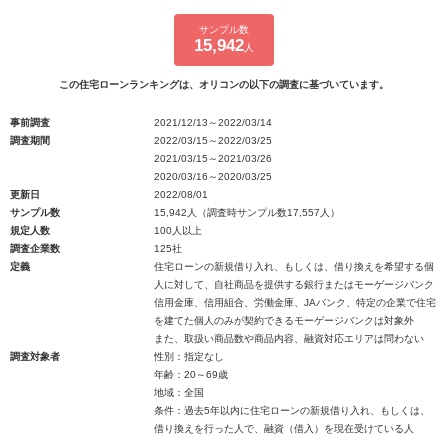
サンプル数
15,942
人
この住宅ローンランキングは、オリコンの以下の調査に基づいています。
事前調査
2021/12/13～2022/03/14
調査期間
2022/03/15～2022/03/25
2021/03/15～2021/03/26
2020/03/16～2020/03/25
更新日
2022/08/01
サンプル数
15,942人（調査時サンプル数17,557人）
規定人数
100人以上
調査企業数
125社
定義
住宅ローンの新規借り入れ、もしくは、借り換えを希望する個
人に対して、自社商品を提供する銀行またはモーゲージバンク
信用金庫、信用組合、労働金庫、JAバンク、特定の企業で住宅
を建てた個人のみが契約できるモーゲージバンクは対象外
また、取扱い商品数や商品内容、融資対応エリアは問わない
調査対象者
性別：指定なし
年齢：20～69歳
地域：全国
条件：過去5年以内に住宅ローンの新規借り入れ、もしくは、
借り換えを行った人で、融資（借入）を現在受けている人