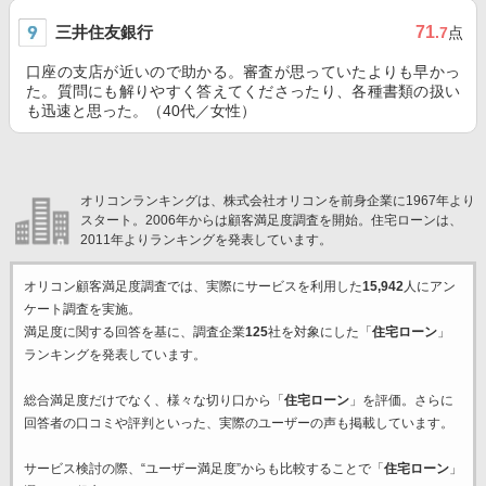
三井住友銀行
71
.7
点
口座の支店が近いので助かる。審査が思っていたよりも早かっ
た。質問にも解りやすく答えてくださったり、各種書類の扱い
も迅速と思った。（40代／女性）
オリコンランキングは、株式会社オリコンを前身企業に1967年より
スタート。2006年からは顧客満足度調査を開始。住宅ローンは、
2011年よりランキングを発表しています。
オリコン顧客満足度調査では、実際にサービスを利用した
15,942
人にアン
ケート調査を実施。
満足度に関する回答を基に、調査企業
125
社を対象にした「
住宅ローン
」
ランキングを発表しています。
総合満足度だけでなく、様々な切り口から「
住宅ローン
」を評価。さらに
回答者の口コミや評判といった、実際のユーザーの声も掲載しています。
サービス検討の際、“ユーザー満足度”からも比較することで「
住宅ローン
」