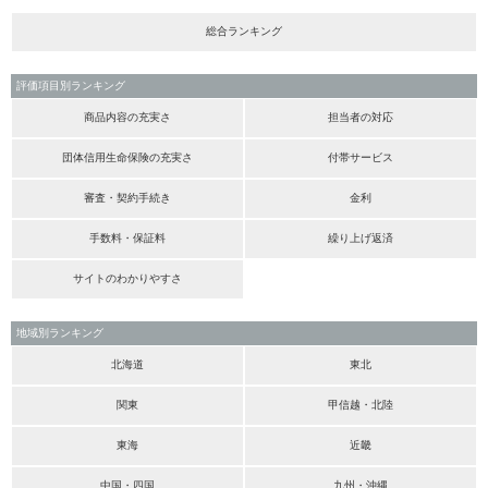
総合ランキング
評価項目別ランキング
商品内容の充実さ
担当者の対応
団体信用生命保険の充実さ
付帯サービス
審査・契約手続き
金利
手数料・保証料
繰り上げ返済
サイトのわかりやすさ
地域別ランキング
北海道
東北
関東
甲信越・北陸
東海
近畿
中国・四国
九州・沖縄