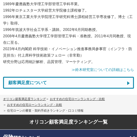
1989年慶應義塾大学理工学部管理工学科卒業。
1992年ロチェスター大学経営大学院修士課程修了。
1996年東京工業大学大学院理工学研究科博士課程経営工学専攻修了。博士（工
学）取得。
1996年筑波大学社会工学系・講師。2002年6月同助教授。
2008年4月慶應義塾大学理工学部管理工学科・准教授。2011年4月同教授、現
在に至る。
2023年4月内閣府 科学技術・イノベーション推進事務局参事官（インフラ・防
災担当）付上席科学技術政策フェロー（非常勤）
研究分野は応用統計解析、品質管理、マーケティング。
≫鈴木研究室についての詳細はこちら
顧客満足度について
オリコン顧客満足度ランキング
おすすめの住宅ローンランキング・比較
おすすめの住宅ローンランキング・比較
住宅ローンの審査・契約手続きランキング・口コミ情報
オリコン顧客満足度
ランキング一覧