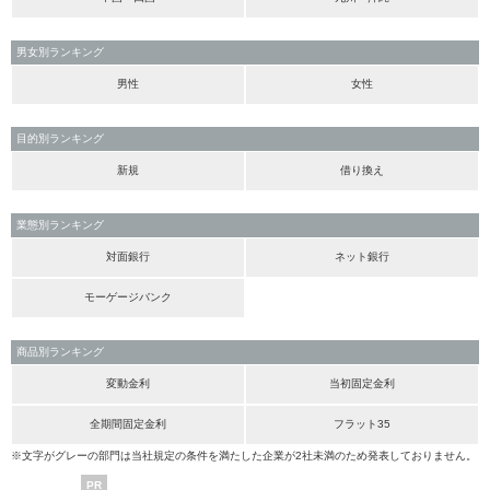
男女別ランキング
男性
女性
目的別ランキング
新規
借り換え
業態別ランキング
対面銀行
ネット銀行
モーゲージバンク
商品別ランキング
変動金利
当初固定金利
全期間固定金利
フラット35
※文字がグレーの部門は当社規定の条件を満たした企業が2社未満のため発表しておりません。
PR