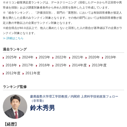
※オリコン顧客満足度ランキングは、データクリーニング（回収したデータから不正回答や異
常値を排除）および調査対象者条件から外れた回答を除外した上で作成しています。
※「総合ランキング」、「評価項目別」、部門の「業態別」においては有効回答者数が規定人
数を満たした企業のみランクイン対象となります。その他の部門においては有効回答者数が規
定人数の半数以上の企業がランクイン対象となります。
※総合得点が60.0点以上で、他人に薦めたくないと回答した人の割合が基準値以下の企業がラ
ンクイン対象となります。
≫ 詳細はこちら
過去ランキング
2025年
2024年
2023年
2022年
2021年
2020年
2019年
2018年
2017年
2016年
2015年
2014年度
2013年度
2012年度
2011年度
ランキング監修
慶應義塾大学理工学部教授／内閣府 上席科学技術政策フェロー
（非常勤）
鈴木秀男
【経歴】