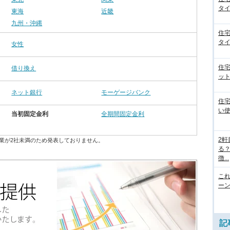
タイ
東海
近畿
九州・沖縄
住
タイ
女性
住
借り換え
ット
ネット銀行
モーゲージバンク
住
い
当初固定金利
全期間固定金利
2
業が2社未満のため発表しておりません。
る
徴...
こ
ー
記