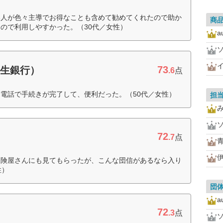
い人が色々主導でお得なことも含めて勧めてくれたので助か
商
ので利用しやすかった。（30代／女性）
73
新生銀行）
.6
点
電話で手続きが完了して、便利だった。（50代／女性）
担
72
.7
点
保険屋さんにも見てもらったが、こんな団信があるなら入り
性）
団
72
.3
点