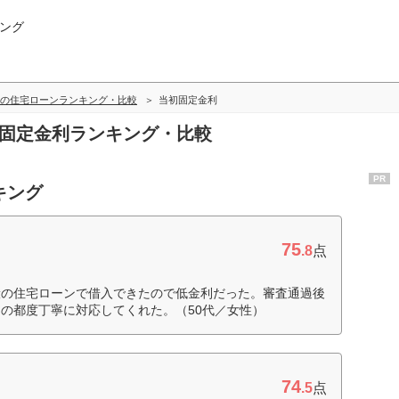
ング
の住宅ローンランキング・比較
当初固定金利
初固定金利ランキング・比較
PR
キング
75
.8
点
般の住宅ローンで借入できたので低金利だった。審査通過後
の都度丁寧に対応してくれた。（50代／女性）
74
.5
点