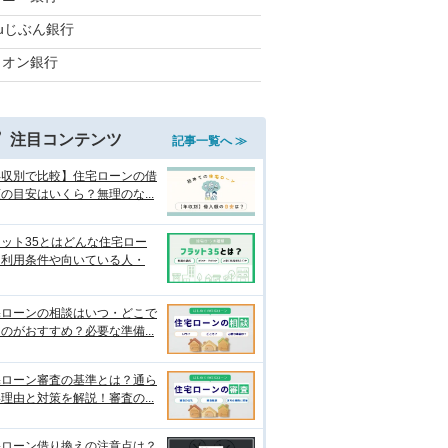
auじぶん銀行
イオン銀行
注目コンテンツ
記事一覧へ ≫
年収別で比較】住宅ローンの借
の目安はいくら？無理のな...
ット35とはどんな住宅ロー
？利用条件や向いている人・
宅ローンの相談はいつ・どこで
のがおすすめ？必要な準備...
宅ローン審査の基準とは？通ら
理由と対策を解説！審査の...
宅ローン借り換えの注意点は？