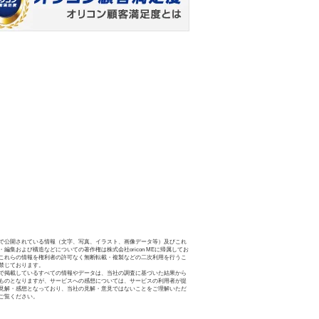
で公開されている情報（文字、写真、イラスト、画像データ等）及びこれ
・編集および構造などについての著作権は株式会社oricon MEに帰属してお
これらの情報を権利者の許可なく無断転載・複製などの二次利用を行うこ
禁じております。
で掲載しているすべての情報やデータは、当社の調査に基づいた結果から
ものとなりますが、サービスへの感想については、サービスの利用者が提
見解・感想となっており、当社の見解・意見ではないことをご理解いただ
ご覧ください。