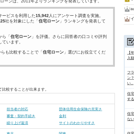
ローンは、2011年よりランキングを発表しています。
サービスを利用した
15,942
人にアンケート調査を実施。
125
社を対象にした「
住宅ローン
」ランキングを発表して
から「
住宅ローン
」を評価。さらに回答者の口コミや評判
しています。
からも比較することで「
住宅ローン
」選びにお役立てくだ
【
入額
フラ
ン
い...
て比較することが出来ます。
住
する
担当者の対応
団体信用生命保険の充実さ
住
審査・契約手続き
金利
ない
繰り上げ返済
サイトのわかりやすさ
住
東北
関東