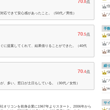
70
.8
点
住
対応できて安心感があったこと。（50代／男性）
手
70
.5
点
ぐに提案してくれて、結果借りることができた。（40代
繰
70
.4
点
が、多い。窓口が土日もしている。（30代／女性）
サ
オリコンを前身企業に1967年よりスタート。2006年から