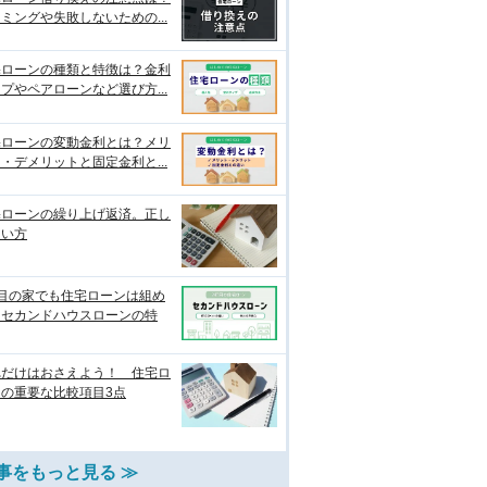
ミングや失敗しないための...
宅ローンの種類と特徴は？金利
プやペアローンなど選び方...
宅ローンの変動金利とは？メリ
・デメリットと固定金利と...
宅ローンの繰り上げ返済。正し
使い方
軒目の家でも住宅ローンは組め
？セカンドハウスローンの特
れだけはおさえよう！ 住宅ロ
ンの重要な比較項目3点
事をもっと見る ≫