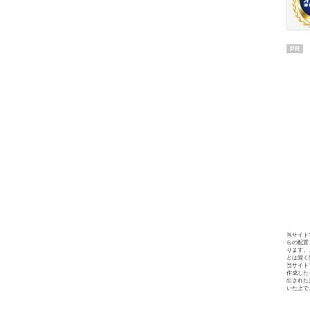
PR
当サイト
らの配置
ります。
とは固く
当サイト
作成した
出された
いた上で