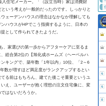
の輸入住宅メーカー。「（設立当時）家は消費財
だという考えが一般的だったのです。しっかりと
スウェーデンハウスの理念はなかなか理解しても
ンハウスがHPでこう指摘するように、日本の
前提として作られてきたようだ。
も、家選びの第一歩からアフターケアに至るま
に、総合第2位の【旭化成ホームズ（ヘーベルハ
ンキングで、築年数「1年以内」10位、「2～6
、築年数が増すほど満足度がランクアップするとい
建てる前はもちろん、建てた後こそ重要というユ
といえ、ユーザーが抱く理想の注文住宅像に、変
のではないだろうか。