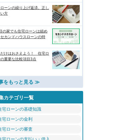
宅ローンの繰り上げ返済。正し
使い方
軒目の家でも住宅ローンは組め
？セカンドハウスローンの特
れだけはおさえよう！ 住宅ロ
ンの重要な比較項目3点
事をもっと見る ≫
集カテゴリ一覧
住宅ローンの基礎知識
住宅ローンの金利
住宅ローンの審査
住宅ローンの支払い・借入