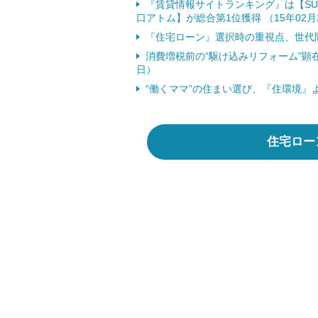
『賃貸情報サイトランキング』は【S
口アトム】が総合第1位獲得 （15年02月
『住宅ローン』選択時の重視点、世代間の
消費増税前の“駆け込みリフォーム”顕在
日）
“働くママ”の住まい選び、『住環境』よ
住宅ロー