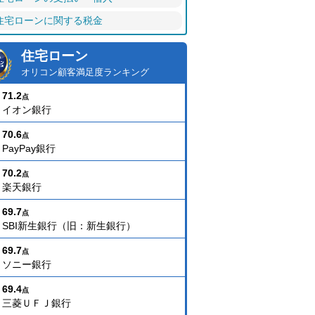
住宅ローンに関する税金
住宅ローン
オリコン顧客満足度ランキング
71.2
点
イオン銀行
70.6
点
PayPay銀行
70.2
点
楽天銀行
69.7
点
SBI新生銀行（旧：新生銀行）
69.7
点
ソニー銀行
69.4
点
三菱ＵＦＪ銀行