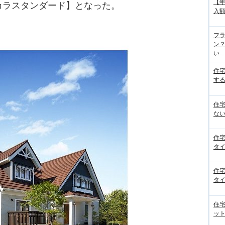
【
タカラスタンダード】となった。
入額
フラ
ン
い...
住
する
住
ない
住
タイ
住
タイ
住
ット