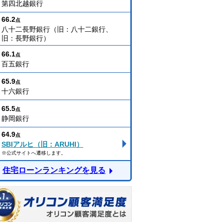
第四北越銀行
66.2
点
八十二長野銀行（旧：八十二銀行、
旧：長野銀行）
66.1
点
百五銀行
65.9
点
十六銀行
65.5
点
静岡銀行
64.9
点
SBIアルヒ（旧：ARUHI）
※公式サイトへ遷移します。
住宅ローンランキングを見る