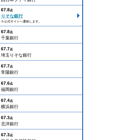
67.8
点
りそな銀行
※公式サイトへ遷移します。
67.8
点
千葉銀行
67.7
点
埼玉りそな銀行
67.7
点
常陽銀行
67.6
点
福岡銀行
67.4
点
横浜銀行
67.3
点
北洋銀行
67.3
点