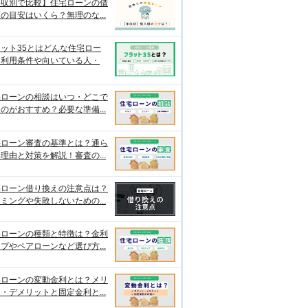
年収別で比較】住宅ローンの借
の目安はいくら？無理のな...
ット35とはどんな住宅ロー
？利用条件や向いている人・
宅ローンの相談はいつ・どこで
のがおすすめ？必要な準備...
宅ローン審査の基準とは？通ら
理由と対策を解説！審査の...
宅ローン借り換えの注意点は？
ミングや失敗しないための...
宅ローンの種類と特徴は？金利
プやペアローンなど選び方...
宅ローンの変動金利とは？メリ
・デメリットと固定金利と...