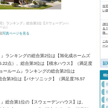
住
い
宅）ランキング』総合第1位【スウェーデンハ
2
ーム）
る
徴...
写真ページを見る
こ
ー
』ランキングの総合第2位は【旭化成ホームズ
6.22点）、総合第3位は【積水ハウス】（満足度
記
ショールーム』ランキングの総合第2位は
特
、総合第3位は【パナソニック】（満足度76.57
』総合第1位の【スウェーデンハウス】は、