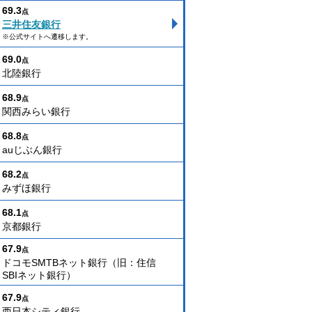
69.3
点
三井住友銀行
※公式サイトへ遷移します。
69.0
点
北陸銀行
68.9
点
関西みらい銀行
68.8
点
auじぶん銀行
68.2
点
みずほ銀行
68.1
点
京都銀行
67.9
点
ドコモSMTBネット銀行（旧：住信
SBIネット銀行）
67.9
点
西日本シティ銀行