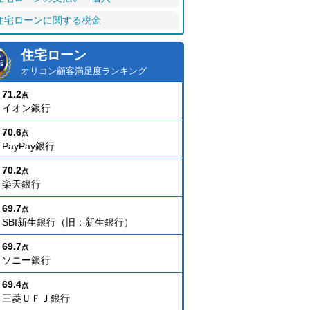
住宅ローンに関する税金
住宅ローン
オリコン顧客満足度ランキング
71.2
点
イオン銀行
70.6
点
PayPay銀行
70.2
点
楽天銀行
69.7
点
SBI新生銀行（旧：新生銀行）
69.7
点
ソニー銀行
69.4
点
三菱ＵＦＪ銀行