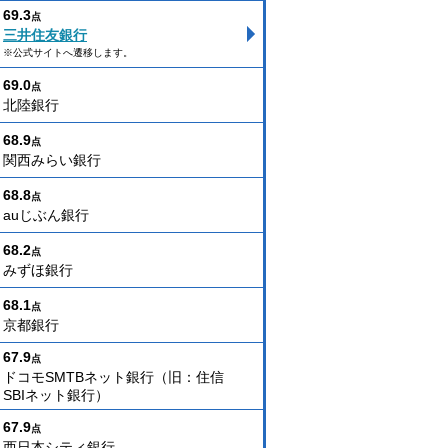
69.3
点
三井住友銀行
※公式サイトへ遷移します。
69.0
点
北陸銀行
68.9
点
関西みらい銀行
68.8
点
auじぶん銀行
68.2
点
みずほ銀行
68.1
点
京都銀行
67.9
点
ドコモSMTBネット銀行（旧：住信
SBIネット銀行）
67.9
点
西日本シティ銀行