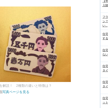
【
入額
フラ
ン
い...
住
する
住
ない
住
タイ
住
を解説！ 2種類の違いと特徴は？
タイ
写真ページを見る
住
ット