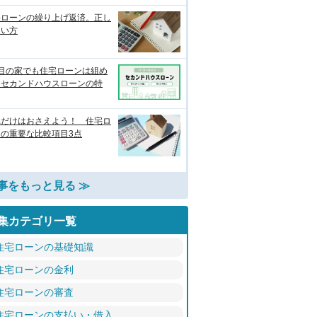
宅ローンの繰り上げ返済。正し
使い方
軒目の家でも住宅ローンは組め
？セカンドハウスローンの特
れだけはおさえよう！ 住宅ロ
ンの重要な比較項目3点
事をもっと見る ≫
集カテゴリ一覧
住宅ローンの基礎知識
住宅ローンの金利
住宅ローンの審査
住宅ローンの支払い・借入