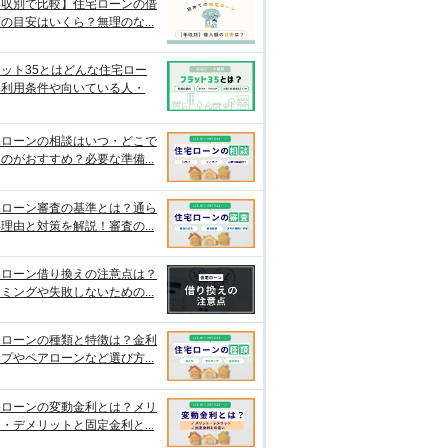
年収別で比較】住宅ローンの借
の目安はいくら？無理のな...
ット35とはどんな住宅ロー
？利用条件や向いている人・
宅ローンの相談はいつ・どこで
のがおすすめ？必要な準備...
宅ローン審査の基準とは？通ら
理由と対策を解説！審査の...
宅ローン借り換えの注意点は？
ミングや失敗しないための...
宅ローンの種類と特徴は？金利
プやペアローンなど選び方...
宅ローンの変動金利とは？メリ
・デメリットと固定金利と...