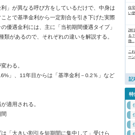
利」が異なる呼び方をしているだけで、中身は
住
い
すことで基準金利から一定割合を引き下げた実際
その優遇金利には、主に「当初期間優遇タイプ」
2
る
2種類があるので、それぞれの違いを解説する。
徴...
こ
ー
が変わる。
.6%」、11年目からは「基準金利－0.2％」など
記
特
幅が適用される。
期間
は「大きい割引を短期間に集中して」受けら