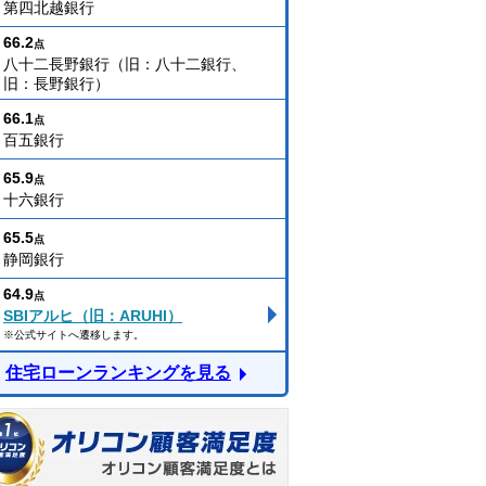
第四北越銀行
66.2
点
八十二長野銀行（旧：八十二銀行、
旧：長野銀行）
66.1
点
百五銀行
65.9
点
十六銀行
65.5
点
静岡銀行
64.9
点
SBIアルヒ（旧：ARUHI）
※公式サイトへ遷移します。
住宅ローンランキングを見る