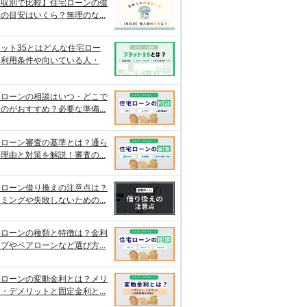
年収別で比較】住宅ローンの借
の目安はいくら？無理のな...
ット35とはどんな住宅ロー
？利用条件や向いている人・
宅ローンの相談はいつ・どこで
のがおすすめ？必要な準備...
宅ローン審査の基準とは？通ら
理由と対策を解説！審査の...
宅ローン借り換えの注意点は？
ミングや失敗しないための...
宅ローンの種類と特徴は？金利
プやペアローンなど選び方...
宅ローンの変動金利とは？メリ
・デメリットと固定金利と...