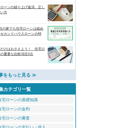
宅ローンの繰り上げ返済。正し
使い方
軒目の家でも住宅ローンは組め
？セカンドハウスローンの特
れだけはおさえよう！ 住宅ロ
ンの重要な比較項目3点
事をもっと見る ≫
集カテゴリ一覧
住宅ローンの基礎知識
住宅ローンの金利
住宅ローンの審査
住宅ローンの支払い・借入