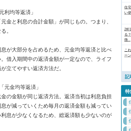
住
元利均等返済」
い
元金と利息の合計金額」が同じもの。つまり、
2
なる。
る
徴...
息が大部分を占めるため、元金均等返済と比べ
こ
ー
い。借入期間中の返済金額が一定なので、ライフ
画が立てやすい返済方法だ。
記
「元金均等返済」
特
金の金額が同じ返済方法。返済当初は利息負担
利息が減っていくため毎月の返済金額も減ってい
い利息が少なくなるため、総返済額も少ないのが