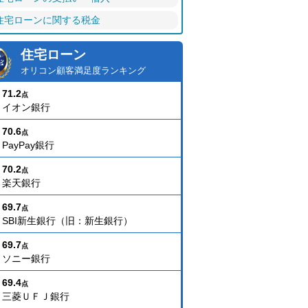
住宅ローンに関する税金
住宅ローン
オリコン顧客満足度ランキング
71.2
点
イオン銀行
70.6
点
PayPay銀行
70.2
点
楽天銀行
69.7
点
SBI新生銀行（旧：新生銀行）
69.7
点
ソニー銀行
69.4
点
三菱ＵＦＪ銀行