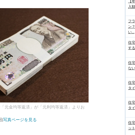
【
入額
フラ
ン
い...
住
する
住
ない
住
タイ
住
る!?「元金均等返済」が「元利均等返済」よりお
タイ
写真ページを見る
住
ット