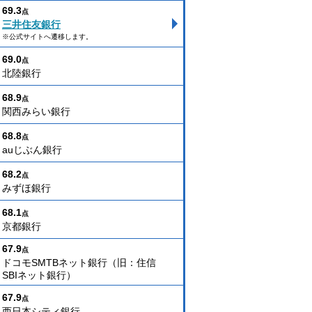
69.3
点
三井住友銀行
※公式サイトへ遷移します。
69.0
点
北陸銀行
68.9
点
関西みらい銀行
68.8
点
auじぶん銀行
68.2
点
みずほ銀行
68.1
点
京都銀行
67.9
点
ドコモSMTBネット銀行（旧：住信
SBIネット銀行）
67.9
点
西日本シティ銀行