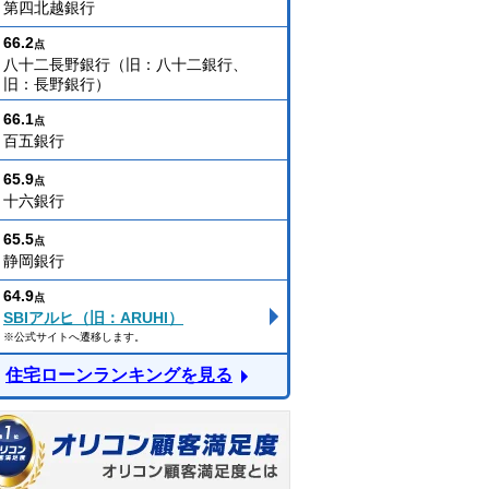
第四北越銀行
66.2
点
八十二長野銀行（旧：八十二銀行、
旧：長野銀行）
66.1
点
百五銀行
65.9
点
十六銀行
65.5
点
静岡銀行
64.9
点
SBIアルヒ（旧：ARUHI）
※公式サイトへ遷移します。
住宅ローンランキングを見る