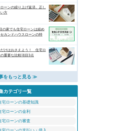
宅ローンの繰り上げ返済。正し
使い方
軒目の家でも住宅ローンは組め
？セカンドハウスローンの特
れだけはおさえよう！ 住宅ロ
ンの重要な比較項目3点
事をもっと見る ≫
集カテゴリ一覧
住宅ローンの基礎知識
住宅ローンの金利
住宅ローンの審査
住宅ローンの支払い・借入