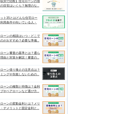
年収別で比較】住宅ローンの借
の目安はいくら？無理のな...
ット35とはどんな住宅ロー
？利用条件や向いている人・
宅ローンの相談はいつ・どこで
のがおすすめ？必要な準備...
宅ローン審査の基準とは？通ら
理由と対策を解説！審査の...
宅ローン借り換えの注意点は？
ミングや失敗しないための...
宅ローンの種類と特徴は？金利
プやペアローンなど選び方...
宅ローンの変動金利とは？メリ
・デメリットと固定金利と...