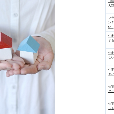
【
入額
フラ
ン
い...
住
する
住
ない
住
タイ
住
タイ
住
ット