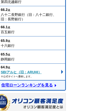
第四北越銀行
66.2
点
八十二長野銀行（旧：八十二銀行、
旧：長野銀行）
66.1
点
百五銀行
65.9
点
十六銀行
65.5
点
静岡銀行
64.9
点
SBIアルヒ（旧：ARUHI）
※公式サイトへ遷移します。
住宅ローンランキングを見る