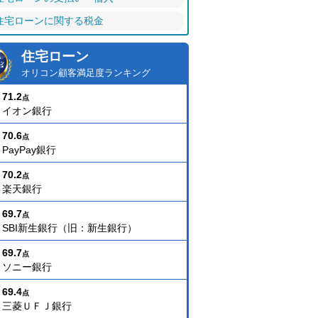
住宅ローンに関する税金
住宅ローン
オリコン顧客満足度ランキング
71.2
点
イオン銀行
70.6
点
PayPay銀行
70.2
点
楽天銀行
69.7
点
SBI新生銀行（旧：新生銀行）
69.7
点
ソニー銀行
69.4
点
三菱ＵＦＪ銀行