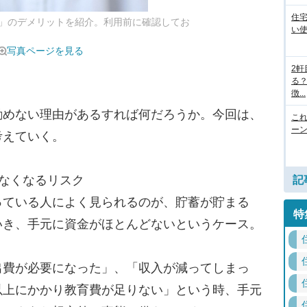
住
」のデメリットを紹介。利用前に確認してお
い
写真ページを見る
2
る
徴...
めない理由があるすれば何だろうか。今回は、
こ
ー
考えていく。
なくなるリスク
記
ている人によく見られるのが、貯蓄が貯まる
特
いき、手元に資金がほとんどないというケース。
費が必要になった」、「収入が減ってしまっ
以上にかかり教育費が足りない」という時、手元