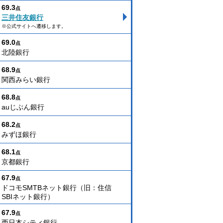
69.3
点
三井住友銀行
※公式サイトへ遷移します。
69.0
点
北陸銀行
68.9
点
関西みらい銀行
68.8
点
auじぶん銀行
68.2
点
みずほ銀行
68.1
点
京都銀行
67.9
点
ドコモSMTBネット銀行（旧：住信
SBIネット銀行）
67.9
点
西日本シティ銀行