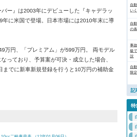
自
バー』は2003年にデビューした『キャデラッ
いく
09年に米国で登場。日本市場には2010年末に導
自動
の
事
9万円、「プレミアム」が599万円。 両モデル
級
説
になっており、予算案が可決・成立した場合、
自
1月31日までに新車新規登録を行うと10万円の補助金
限定
記
特
cc二輪車発表 （12年01月06日）