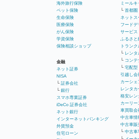
海外旅行保険
ミールキ
ペット保険
└
首都圏
生命保険
ネットス
医療保険
フードデ
がん保険
サービス
学資保険
ふるさと
保険相談ショップ
トランク
└
レンタ
└
コンテ
金融
└
宅配型
ネット証券
引越し会
NISA
カーシェ
└
証券会社
レンタカ
└
銀行
格安レン
スマホ専業証券
カーリー
iDeCo 証券会社
車買取会
ネット銀行
中古車情
インターネットバンキング
中古車販
外貨預金
└
中古車
住宅ローン
└
メーカ