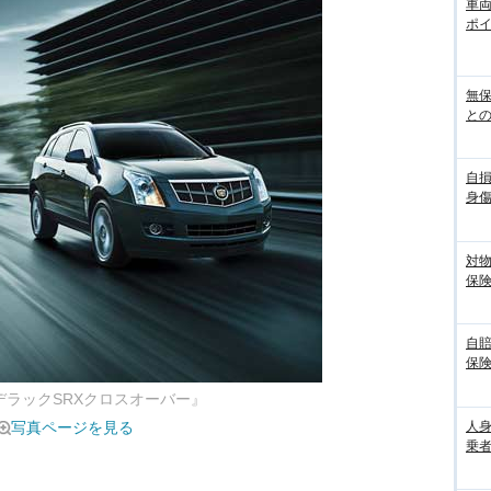
車
ポ
無
との
自
身
対
保
自
保
デラックSRXクロスオーバー』
人
写真ページを見る
乗者