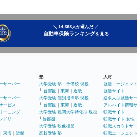
＼ 14,363人が選んだ ／
自動車保険ランキング
を見る
塾
人材
ーサーバー
大学受験 塾・予備校 現役
就活エージェン
└
首都圏
｜
東海
｜
近畿
就活サイト
ーサーバー
大学受験 個別指導塾 現役
逆求人型就活サ
サービス
└
首都圏
｜
東海
｜
近畿
アルバイト情報
リーニング
大学受験 難関大学特化型 現役
転職サイト
ンドリー
└
首都圏
転職サイト 女性
大学受験 映像授業
転職スカウトサ
｜
東海
｜
近畿
高校受験 塾
転職エージェン