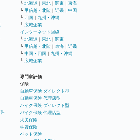
└
北海道
｜
東北
｜
関東
｜
東海
└
甲信越・北陸
｜
近畿
｜
中国
└
四国
｜
九州・沖縄
職
└
広域企業
インターネット回線
遣
└
北海道
｜
東北
｜
関東
└
甲信越・北陸
｜
東海
｜
近畿
ス
└
中国・四国
｜
九州・沖縄
└
広域企業
専門家評価
ト
保険
自動車保険 ダイレクト型
自動車保険 代理店型
バイク保険 ダイレクト型
広告
バイク保険 代理店型
火災保険
学資保険
ペット保険