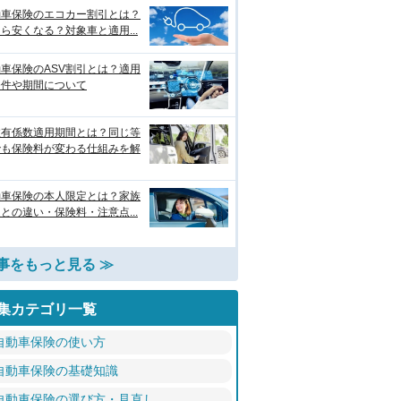
動車保険のエコカー割引とは？
ら安くなる？対象車と適用...
車保険のASV割引とは？適用
条件や期間について
故有係数適用期間とは？同じ等
でも保険料が変わる仕組みを解
動車保険の本人限定とは？家族
との違い・保険料・注意点...
事をもっと見る ≫
集カテゴリ一覧
自動車保険の使い方
自動車保険の基礎知識
自動車保険の選び方・見直し