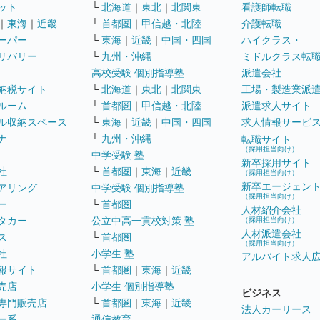
ット
└
北海道
｜
東北
｜
北関東
看護師転職
｜
東海
｜
近畿
└
首都圏
｜
甲信越・北陸
介護転職
ーパー
└
東海
｜
近畿
｜
中国・四国
ハイクラス・
リバリー
└
九州・沖縄
ミドルクラス転
高校受験 個別指導塾
派遣会社
納税サイト
└
北海道
｜
東北
｜
北関東
工場・製造業派
ルーム
└
首都圏
｜
甲信越・北陸
派遣求人サイト
ル収納スペース
└
東海
｜
近畿
｜
中国・四国
求人情報サービ
ナ
└
九州・沖縄
転職サイト
（採用担当向け）
中学受験 塾
新卒採用サイト
社
└
首都圏
｜
東海
｜
近畿
（採用担当向け）
新卒エージェン
アリング
中学受験 個別指導塾
（採用担当向け）
ー
└
首都圏
人材紹介会社
タカー
公立中高一貫校対策 塾
（採用担当向け）
人材派遣会社
ス
└
首都圏
（採用担当向け）
社
小学生 塾
アルバイト求人
報サイト
└
首都圏
｜
東海
｜
近畿
売店
小学生 個別指導塾
ビジネス
専門販売店
└
首都圏
｜
東海
｜
近畿
法人カーリース
ー系
通信教育