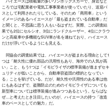
ハイエースは積載量の多いワンボックスカーで、身近なと
ころでは宅配業者や電気工事事業者が使っていたり、送迎バ
スとして利用されたりしている。そのため「商用車」という
イメージのあるハイエースが「最も盗まれている自動車」だ
と聞くと、不思議に思う人もいるはずだ。実際、この調査結
果でも2位にセルシオ、3位にランドクルーザー、4位にクラウ
ンと高級車や多機能なSUV車が名を連ねており、ハイエース
だけが浮いているようにも見える。
同協会の調査結果では、ハイエースが盗まれる理由として1
つは「耐久性に優れ部品の汎用性もあり、海外での人気が高
い」こと、もう1つは「イモビライザの標準装備が進まずセキ
ュリティが低いことから、自動車窃盗団の標的となってい
る」ことを挙げている。だが、耐久性や汎用性のある車は他
にもあるはずで、盗難防止のためのイモビライザについても
新型車については標準装備が進みつつあるという。ならばな
ぜ…と考えたとき注目したいのが、ハイエースの持つ「改造
車のベースとしての魅力」だ。