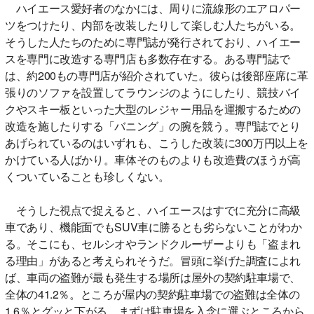
ハイエース愛好者のなかには、周りに流線形のエアロパー
ツをつけたり、内部を改装したりして楽しむ人たちがいる。
そうした人たちのために専門誌が発行されており、ハイエー
スを専門に改造する専門店も多数存在する。ある専門誌で
は、約200もの専門店が紹介されていた。彼らは後部座席に革
張りのソファを設置してラウンジのようにしたり、競技バイ
クやスキー板といった大型のレジャー用品を運搬するための
改造を施したりする「バニング」の腕を競う。専門誌でとり
あげられているのはいずれも、こうした改装に300万円以上を
かけている人ばかり。車体そのものよりも改造費のほうが高
くついていることも珍しくない。
そうした視点で捉えると、ハイエースはすでに充分に高級
車であり、機能面でもSUV車に勝るとも劣らないことがわか
る。そこにも、セルシオやランドクルーザーよりも「盗まれ
る理由」があると考えられそうだ。冒頭に挙げた調査によれ
ば、車両の盗難が最も発生する場所は屋外の契約駐車場で、
全体の41.2％。ところが屋内の契約駐車場での盗難は全体の
1.6％とグッと下がる。まずは駐車場を入念に選ぶところから