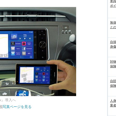
車
ポ
無
との
自
身
対
保
自
保
nk』導入へ
人
乗者
写真ページを見る