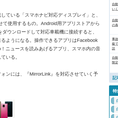
自
いく
している「スマホナビ対応ディスプレイ」と、
自動
合わせて使用するもの。Android用アプリストアから
の
JPN』をダウンロードして対応車載機に接続すると、
事
ようになる。操作できるアプリはFacebook
級
か、Yahoo！ニュースを読みあげるアプリ、スマホ内の音
説
れている。
自
限定
には、『MirrorLink』を対応させていく予
記
特