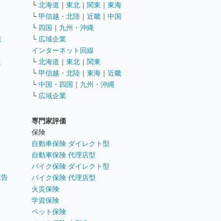
└
北海道
｜
東北
｜
関東
｜
東海
└
甲信越・北陸
｜
近畿
｜
中国
└
四国
｜
九州・沖縄
職
└
広域企業
インターネット回線
遣
└
北海道
｜
東北
｜
関東
└
甲信越・北陸
｜
東海
｜
近畿
ス
└
中国・四国
｜
九州・沖縄
└
広域企業
専門家評価
ト
保険
自動車保険 ダイレクト型
自動車保険 代理店型
バイク保険 ダイレクト型
広告
バイク保険 代理店型
火災保険
学資保険
ペット保険