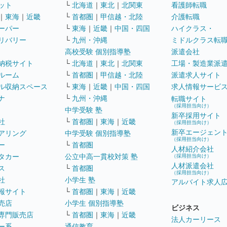
ット
└
北海道
｜
東北
｜
北関東
看護師転職
｜
東海
｜
近畿
└
首都圏
｜
甲信越・北陸
介護転職
ーパー
└
東海
｜
近畿
｜
中国・四国
ハイクラス・
リバリー
└
九州・沖縄
ミドルクラス転
高校受験 個別指導塾
派遣会社
納税サイト
└
北海道
｜
東北
｜
北関東
工場・製造業派
ルーム
└
首都圏
｜
甲信越・北陸
派遣求人サイト
ル収納スペース
└
東海
｜
近畿
｜
中国・四国
求人情報サービ
ナ
└
九州・沖縄
転職サイト
（採用担当向け）
中学受験 塾
新卒採用サイト
社
└
首都圏
｜
東海
｜
近畿
（採用担当向け）
新卒エージェン
アリング
中学受験 個別指導塾
（採用担当向け）
ー
└
首都圏
人材紹介会社
タカー
公立中高一貫校対策 塾
（採用担当向け）
人材派遣会社
ス
└
首都圏
（採用担当向け）
社
小学生 塾
アルバイト求人
報サイト
└
首都圏
｜
東海
｜
近畿
売店
小学生 個別指導塾
ビジネス
専門販売店
└
首都圏
｜
東海
｜
近畿
法人カーリース
ー系
通信教育