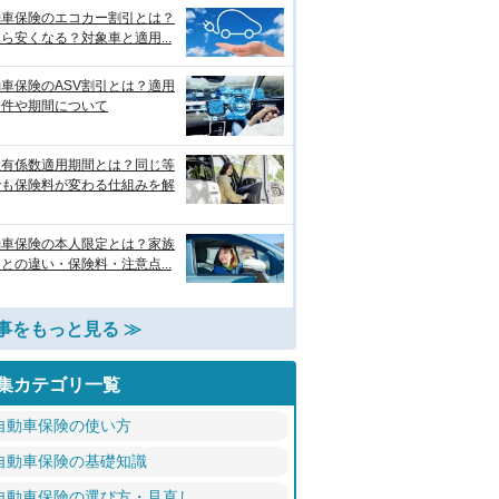
動車保険のエコカー割引とは？
ら安くなる？対象車と適用...
車保険のASV割引とは？適用
条件や期間について
故有係数適用期間とは？同じ等
でも保険料が変わる仕組みを解
動車保険の本人限定とは？家族
との違い・保険料・注意点...
事をもっと見る ≫
集カテゴリ一覧
自動車保険の使い方
自動車保険の基礎知識
自動車保険の選び方・見直し