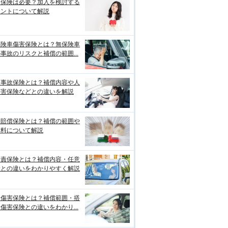
両保険は必要？加入を検討する
イントについて解説
保険車傷害保険とは？無保険車
事故のリスクと補償の範囲...
損事故保険とは？補償内容や人
傷害保険などとの違いを解説
物賠償保険とは？補償の範囲や
険料について解説
賠責保険とは？補償内容・任意
険との違いをわかりやすく解説
身傷害保険とは？補償範囲・搭
傷害保険との違いをわかり...