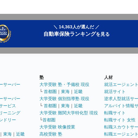
＼ 14,363人が選んだ ／
自動車保険ランキング
を見る
塾
人材
ーサーバー
大学受験 塾・予備校 現役
就活エージェン
└
首都圏
｜
東海
｜
近畿
就活サイト
ーサーバー
大学受験 個別指導塾 現役
逆求人型就活サ
サービス
└
首都圏
｜
東海
｜
近畿
アルバイト情報
リーニング
大学受験 難関大学特化型 現役
転職サイト
ンドリー
└
首都圏
転職サイト 女性
大学受験 映像授業
転職スカウトサ
｜
東海
｜
近畿
高校受験 塾
転職エージェン