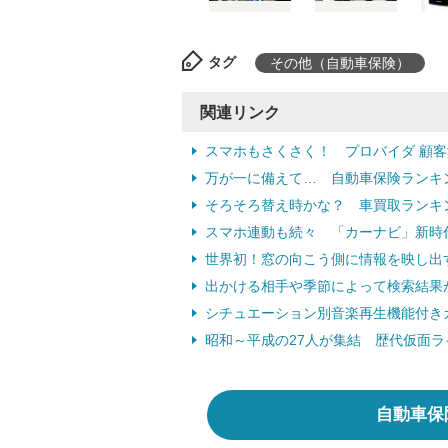
タグ
その他（自動車保険）
関連リンク
スマホもさくさく！ プロバイダ 顧
万が一に備えて… 自動車保険ランキ
そろそろ替え時かな？ 車買取ランキ
スマホ連動も続々 「カーナビ」新時代 
世界初！窓の向こう側に情報を映し出す
出かける相手や季節によって検索結果が
シチュエーション別音楽再生機能付きカー
昭和～平成の27人が集結 歴代仮面ライ
自動車保