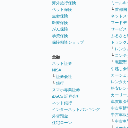
海外旅行保険
ミールキ
ペット保険
└
首都圏
生命保険
ネットス
医療保険
フードデ
がん保険
サービス
学資保険
ふるさと
保険相談ショップ
トランク
└
レンタ
└
コンテ
金融
└
宅配型
ネット証券
引越し会
NISA
カーシェ
└
証券会社
レンタカ
└
銀行
格安レン
スマホ専業証券
カーリー
iDeCo 証券会社
車買取会
ネット銀行
中古車情
インターネットバンキング
中古車販
外貨預金
└
中古車
住宅ローン
└
メーカ