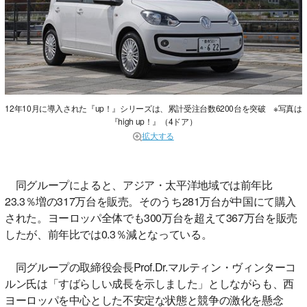
12年10月に導入された『up！』シリーズは、累計受注台数6200台を突破 ※写真は
『high up！』（4ドア）
拡大する
同グループによると、アジア・太平洋地域では前年比
23.3％増の317万台を販売。そのうち281万台が中国にて購入
された。ヨーロッパ全体でも300万台を超えて367万台を販売
したが、前年比では0.3％減となっている。
同グループの取締役会長Prof.Dr.マルティン・ヴィンターコ
ルン氏は「すばらしい成長を示しました」としながらも、西
ヨーロッパを中心とした不安定な状態と競争の激化を懸念