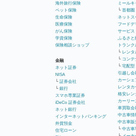
海外旅行保険
ミールキ
ペット保険
└
首都圏
生命保険
ネットス
医療保険
フードデ
がん保険
サービス
学資保険
ふるさと
保険相談ショップ
トランク
└
レンタ
└
コンテ
金融
└
宅配型
ネット証券
引越し会
NISA
カーシェ
└
証券会社
レンタカ
└
銀行
格安レン
スマホ専業証券
カーリー
iDeCo 証券会社
車買取会
ネット銀行
中古車情
インターネットバンキング
中古車販
外貨預金
└
中古車
住宅ローン
└
メーカ