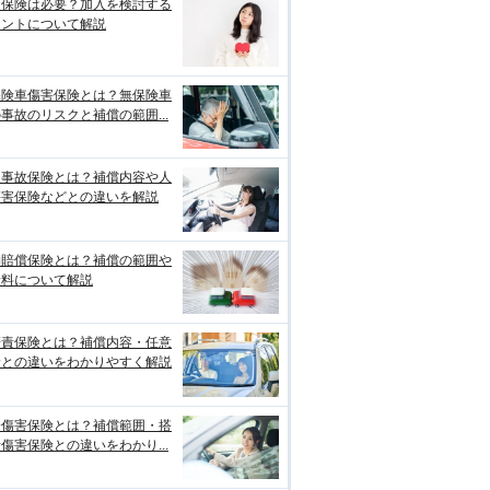
両保険は必要？加入を検討する
イントについて解説
保険車傷害保険とは？無保険車
事故のリスクと補償の範囲...
損事故保険とは？補償内容や人
傷害保険などとの違いを解説
物賠償保険とは？補償の範囲や
険料について解説
賠責保険とは？補償内容・任意
険との違いをわかりやすく解説
身傷害保険とは？補償範囲・搭
傷害保険との違いをわかり...