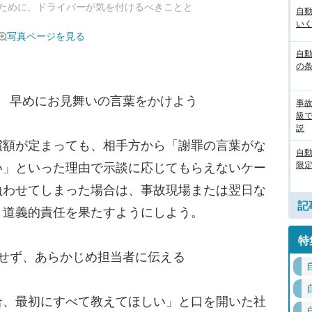
ために、ドライバーが気を付けるべきことと
自
いく
写真ページを見る
自動
の
！ 早めにお見舞いの言葉をかけよう
事
級
説
額が定まっても、相手方から「謝罪の言葉がな
自
限定
い」といった理由で示談に応じてもらえないケー
負わせてしまった場合は、事故現場または翌日な
記
、道義的責任を果たすようにしよう。
特
せず、あらかじめ担当者に伝える
、最初にすべて教えてほしい」と口を開いた社