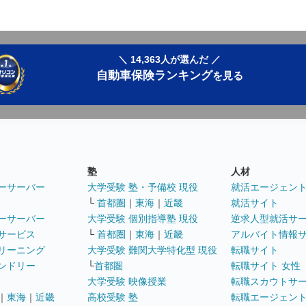
＼ 14,363人が選んだ ／
自動車保険ランキング
を見る
塾
人材
ーサーバー
大学受験 塾・予備校 現役
就活エージェン
└
首都圏
｜
東海
｜
近畿
就活サイト
ーサーバー
大学受験 個別指導塾 現役
逆求人型就活サ
サービス
└
首都圏
｜
東海
｜
近畿
アルバイト情報
リーニング
大学受験 難関大学特化型 現役
転職サイト
ンドリー
└
首都圏
転職サイト 女性
大学受験 映像授業
転職スカウトサ
｜
東海
｜
近畿
高校受験 塾
転職エージェン