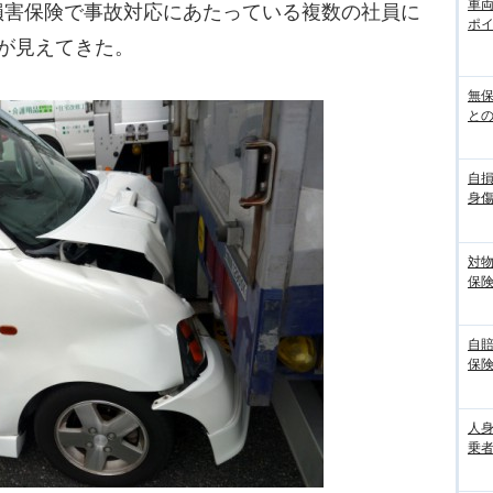
車
損害保険で事故対応にあたっている複数の社員に
ポ
が見えてきた。
無
との
自
身
対
保
自
保
人
乗者