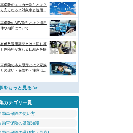
動車保険のエコカー割引とは？
ら安くなる？対象車と適用...
車保険のASV割引とは？適用
条件や期間について
故有係数適用期間とは？同じ等
でも保険料が変わる仕組みを解
動車保険の本人限定とは？家族
との違い・保険料・注意点...
事をもっと見る ≫
集カテゴリ一覧
自動車保険の使い方
自動車保険の基礎知識
自動車保険の選び方・見直し