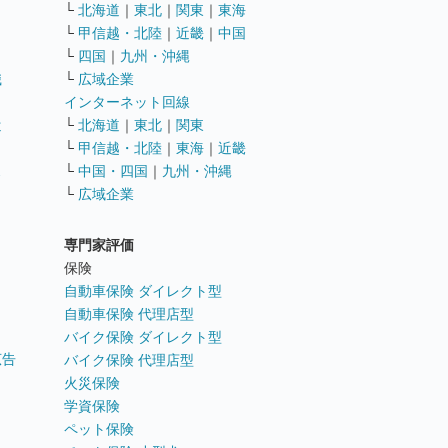
└
北海道
｜
東北
｜
関東
｜
東海
└
甲信越・北陸
｜
近畿
｜
中国
└
四国
｜
九州・沖縄
職
└
広域企業
インターネット回線
遣
└
北海道
｜
東北
｜
関東
└
甲信越・北陸
｜
東海
｜
近畿
ス
└
中国・四国
｜
九州・沖縄
└
広域企業
専門家評価
ト
保険
自動車保険 ダイレクト型
自動車保険 代理店型
バイク保険 ダイレクト型
広告
バイク保険 代理店型
火災保険
学資保険
ペット保険