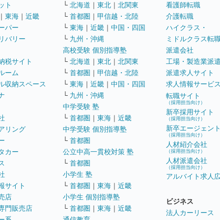
ット
└
北海道
｜
東北
｜
北関東
看護師転職
｜
東海
｜
近畿
└
首都圏
｜
甲信越・北陸
介護転職
ーパー
└
東海
｜
近畿
｜
中国・四国
ハイクラス・
リバリー
└
九州・沖縄
ミドルクラス転
高校受験 個別指導塾
派遣会社
納税サイト
└
北海道
｜
東北
｜
北関東
工場・製造業派
ルーム
└
首都圏
｜
甲信越・北陸
派遣求人サイト
ル収納スペース
└
東海
｜
近畿
｜
中国・四国
求人情報サービ
ナ
└
九州・沖縄
転職サイト
（採用担当向け）
中学受験 塾
新卒採用サイト
社
└
首都圏
｜
東海
｜
近畿
（採用担当向け）
新卒エージェン
アリング
中学受験 個別指導塾
（採用担当向け）
ー
└
首都圏
人材紹介会社
タカー
公立中高一貫校対策 塾
（採用担当向け）
人材派遣会社
ス
└
首都圏
（採用担当向け）
社
小学生 塾
アルバイト求人
報サイト
└
首都圏
｜
東海
｜
近畿
売店
小学生 個別指導塾
ビジネス
専門販売店
└
首都圏
｜
東海
｜
近畿
法人カーリース
ー系
通信教育