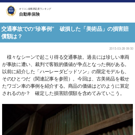
オリコン顧客満足度ランキング
自動車保険
交通事故での“珍事例” 破損した「美術品」の損害賠
償額は？
2015-03-28 09:50
様々なシーンで起こり得る交通事故。過去には珍しい車両
が事故に遭い、裁判で客観的価値が争点となった例がある。
以前に紹介した「ハーレーダビッドソン」の限定モデルも、
そのひとつだ（関連記事を参照）。今回は、古美術品を載せ
たワゴン車の事例を紹介する。商品の価値はどのように算定
されるのか？ 確定した損害賠償額を含めてみていこう。