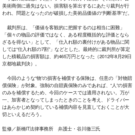
美術商側に過失はない。損害額を算出するにあたり裁判が行
われ、問題となったのが破損した美術品価値の“判断基準”だ。
裁判所は、「価値を客観的に把握するのは相当に困難」
「個々の物品の評価ではなく、ある程度概括的な評価となら
ざるを得ない」として、「仕入れ額の裏付けがある物品に関
しては“仕入れ額の7割”」などとした。最終的に裁判所が算定
した積載品の損害額は、約465万円となった（2012年8月29日
京都地裁判決）。
今回のような“物”の損害を補償する保険は、任意の「対物賠
償保険」が対象。強制の自賠責保険のみであれば、“人”の損害
のみを補償するため、今回のケースでは適用されない。万が
一、加害者となってしまったときのことを考え、ドライバー
はあらかじめ契約している補償内容を見直しておくことが大
切といえるだろう。
監修／新橋IT法律事務所 弁護士・谷川徹三氏