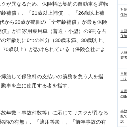
クが異なるため、保険料は契約の自動車を運転
対
齢補償」、「21歳以上補償」、「26歳以上補
保
0代から20歳が範囲の「全年齢補償」が最も保険
補償」が自家用乗用車（普通・小型）の9割を占
自
保
の年齢別に6つの区分（30歳未満、30歳以上、
上、70歳以上）が設けられている（保険会社によ
人
乗者
自
締結して保険料の支払いの義務を負う人を指
いく
自動車を主に使用する者を指す。
自動
の
事
故年数・事故件数等）に応じてリスクが異なる
級
年契約の有無」、「適用等級」、「前年事故の有
説