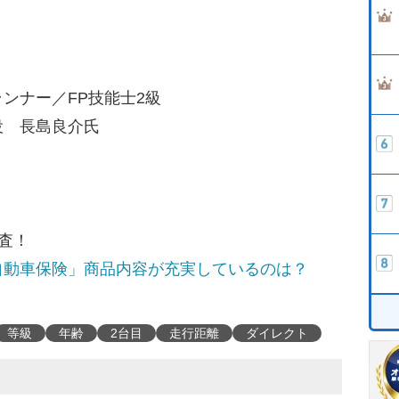
。
ランナー／FP技能士2級
役 長島良介氏
査！
自動車保険」商品内容が充実しているのは？
等級
年齢
2台目
走行距離
ダイレクト