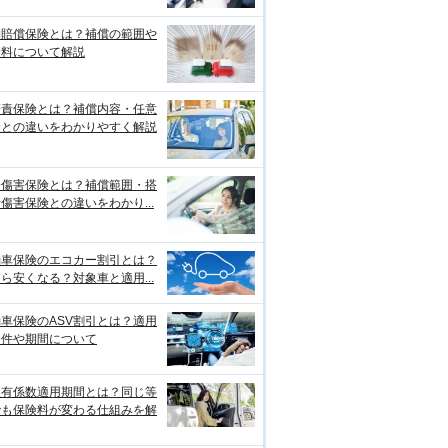
物賠償保険とは？補償の範囲や
険料について解説
賠責保険とは？補償内容・任意
険との違いをわかりやすく解説
身傷害保険とは？補償範囲・搭
傷害保険との違いをわかり...
動車保険のエコカー割引とは？
ら安くなる？対象車と適用...
車保険のASV割引とは？適用
条件や期間について
故有係数適用期間とは？同じ等
でも保険料が変わる仕組みを解