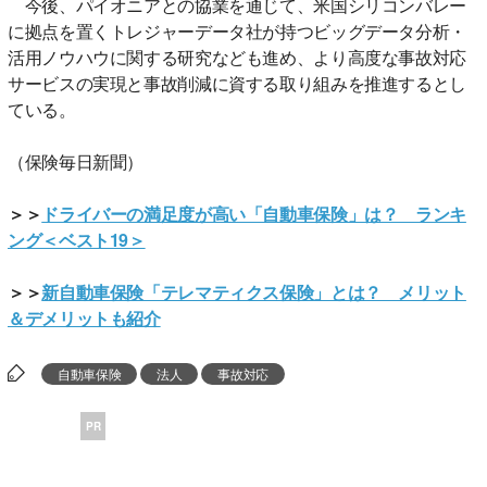
今後、パイオニアとの協業を通じて、米国シリコンバレー
に拠点を置くトレジャーデータ社が持つビッグデータ分析・
活用ノウハウに関する研究なども進め、より高度な事故対応
サービスの実現と事故削減に資する取り組みを推進するとし
ている。
（保険毎日新聞）
＞＞
ドライバーの満足度が高い「自動車保険」は？ ランキ
ング＜ベスト19＞
＞＞
新自動車保険「テレマティクス保険」とは？ メリット
＆デメリットも紹介
自動車保険
法人
事故対応
PR