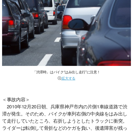
「渋滞時」はバイク“はみ出し走行”に注意！
拡大する
＜事故内容＞
2010年12月20日朝、兵庫県神戸市内の片側1車線道路で渋
滞が発生。そのため、バイクが車列右側の中央線をはみ出し
て走行していたところ、右折しようとしたトラックに衝突。
ライダーは転倒して骨折などのケガを負い、後遺障害が残っ