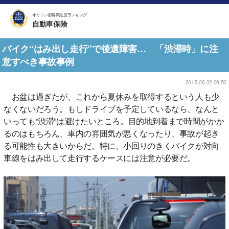
オリコン顧客満足度ランキング
自動車保険
バイク“はみ出し走行”で後遺障害… 「渋滞時」に注
意すべき事故事例
2015-08-22 09:50
お盆は過ぎたが、これから夏休みを取得するという人も少
なくないだろう。もしドライブを予定しているなら、なんと
いっても“渋滞”は避けたいところ。目的地到着まで時間がかか
るのはもちろん、車内の雰囲気が悪くなったり、事故が起き
る可能性も大きいからだ。特に、小回りのきくバイクが対向
車線をはみ出して走行するケースには注意が必要だ。