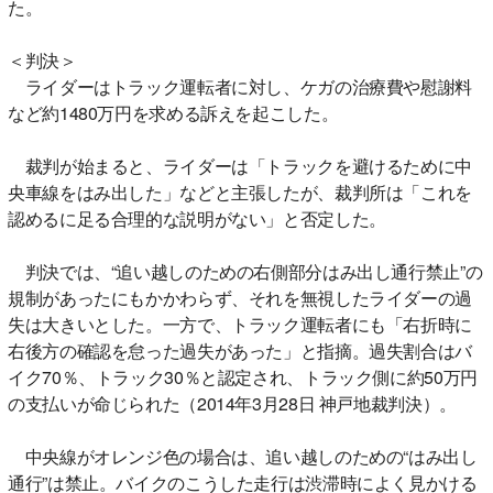
た。
＜判決＞
ライダーはトラック運転者に対し、ケガの治療費や慰謝料
など約1480万円を求める訴えを起こした。
裁判が始まると、ライダーは「トラックを避けるために中
央車線をはみ出した」などと主張したが、裁判所は「これを
認めるに足る合理的な説明がない」と否定した。
判決では、“追い越しのための右側部分はみ出し通行禁止”の
規制があったにもかかわらず、それを無視したライダーの過
失は大きいとした。一方で、トラック運転者にも「右折時に
右後方の確認を怠った過失があった」と指摘。過失割合はバ
イク70％、トラック30％と認定され、トラック側に約50万円
の支払いが命じられた（2014年3月28日 神戸地裁判決）。
中央線がオレンジ色の場合は、追い越しのための“はみ出し
通行”は禁止。バイクのこうした走行は渋滞時によく見かける