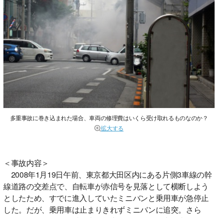
多重事故に巻き込まれた場合、車両の修理費はいくら受け取れるものなのか？
拡大する
＜事故内容＞
2008年1月19日午前、東京都大田区内にある片側3車線の幹
線道路の交差点で、自転車が赤信号を見落として横断しよう
としたため、すでに進入していたミニバンと乗用車が急停止
した。だが、乗用車は止まりきれずミニバンに追突。さら