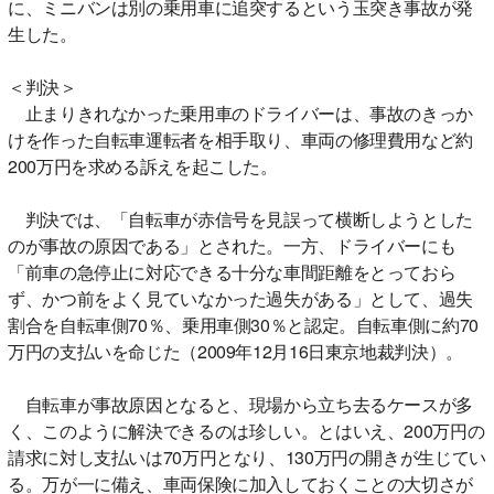
に、ミニバンは別の乗用車に追突するという玉突き事故が発
生した。
＜判決＞
止まりきれなかった乗用車のドライバーは、事故のきっか
けを作った自転車運転者を相手取り、車両の修理費用など約
200万円を求める訴えを起こした。
判決では、「自転車が赤信号を見誤って横断しようとした
のが事故の原因である」とされた。一方、ドライバーにも
「前車の急停止に対応できる十分な車間距離をとっておら
ず、かつ前をよく見ていなかった過失がある」として、過失
割合を自転車側70％、乗用車側30％と認定。自転車側に約70
万円の支払いを命じた（2009年12月16日東京地裁判決）。
自転車が事故原因となると、現場から立ち去るケースが多
く、このように解決できるのは珍しい。とはいえ、200万円の
請求に対し支払いは70万円となり、130万円の開きが生じてい
る。万が一に備え、車両保険に加入しておくことの大切さが