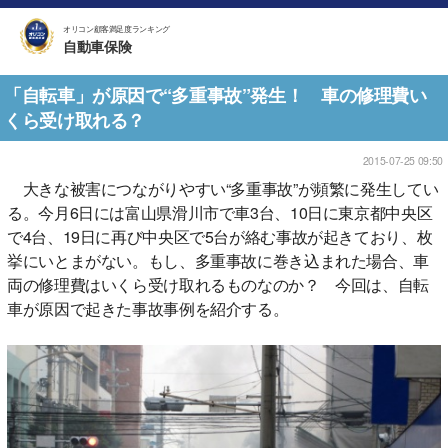
オリコン顧客満足度ランキング
自動車保険
「自転車」が原因で“多重事故”発生！ 車の修理費い
くら受け取れる？
2015-07-25 09:50
大きな被害につながりやすい“多重事故”が頻繁に発生してい
る。今月6日には富山県滑川市で車3台、10日に東京都中央区
で4台、19日に再び中央区で5台が絡む事故が起きており、枚
挙にいとまがない。もし、多重事故に巻き込まれた場合、車
両の修理費はいくら受け取れるものなのか？ 今回は、自転
車が原因で起きた事故事例を紹介する。